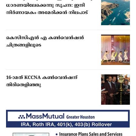
ധാരണയിലേക്കെന്നു സൂചന: ഇനി
നിര്‍ണായകം അമേരിക്കന്‍ നിലപാട്
കെസിസിഎൻ എ കൺവെൻഷൻ
ചിത്രങ്ങളിലൂടെ
16-ാമത് KCCNA കൺവെൻഷന്
തിരിതെളിഞ്ഞു