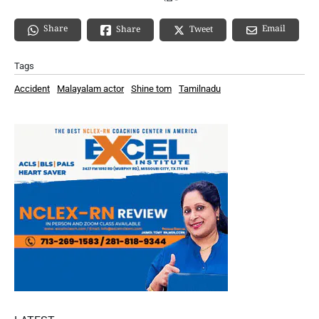
Share
Email
Share
Tweet
Tags
Accident
Malayalam actor
Shine tom
Tamilnadu