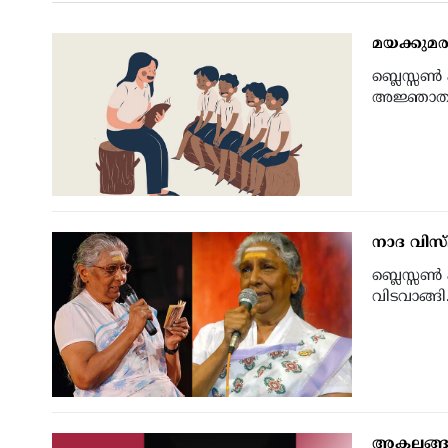
മയക്കുമര
ബ്ലെസ്സണ്
അജ്ഞാതയില
നാദ വിസ്
ബ്ലെസ്സണ്
വിടവാങ്ങി.
അകലങ്ങള