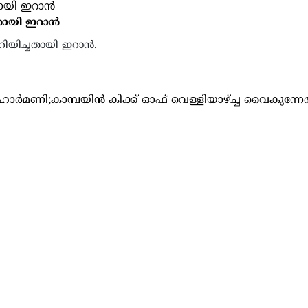
ചതായി ഇറാൻ
അറിയിച്ചതായി ഇറാൻ.
ാര്‍മണി;കാമ്പയിന്‍
ാളി സംഘടനയായ മലായളി
ഒരു ലഹരി: അതിന്റെ വില
്പോൾ, ജനസേവനം എന്നത്