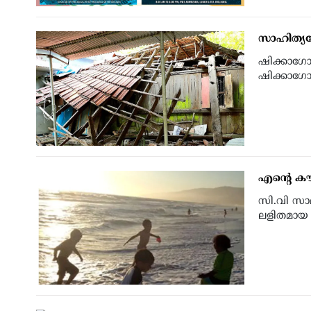
സാഹിത്യവേ
ഷിക്കാഗോ
ഷിക്കാഗോ
എന്റെ കൗ
സി.വി സാമ
ലളിതമായ ഒ