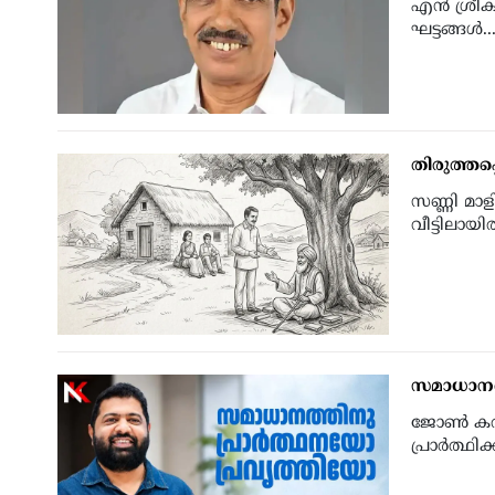
എന്‍ ശ്രീക
ഘട്ടങ്ങള്‍..
തിരുത്തപ്
സണ്ണി മാ
വീട്ടിലായി
സമാധാനത്
ജോണ്‍ കരമ
പ്രാര്‍ത്ഥിക