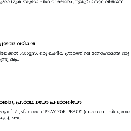
ുമാര്‍ (മുന്‍ ബ്യുറോ ചീഫ് വീക്ഷണം ,തൃശൂര്‍) മനസ്സ് വിങ്ങുന്ന
.
പെടേണ്ട വഴികള്‍
ളിയേക്കല്‍ ,ഡാളസ്, ഒരു ചെറിയ ഗ്രാമത്തിലെ മനോഹരമായ ഒരു
രുന്നു ആ...
തിനു പ്രാര്‍ത്ഥനയോ പ്രവര്‍ത്തിയോ
്യാലില്‍ ,ചിക്കാഗോ ‘PRAY FOR PEACE’ (സമാധാനത്തിനു വേണ്
്കുക), ഒരു...