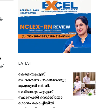
ല.
‍
LATEST
നകി
കേരള-യുഎസ്
സഹകരണം ശക്തമാക്കും;
മുഖ്യമന്ത്രി വി.ഡി.
സതീശനും യുഎസ്
സ്ഥാനപതി സെർജിയോ
ഗോറും കൊച്ചിയിൽ