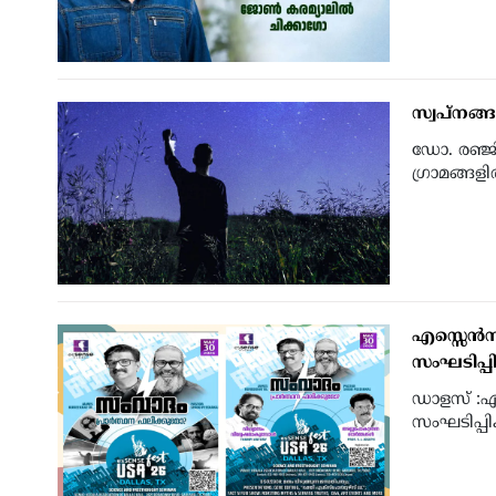
സ്വപ്നങ്
ഡോ. രഞ്ജിത
ഗ്രാമങ്ങളില
എസ്സെന്‍സ
സംഘടിപ്പി
ഡാളസ് :എസ
സംഘടിപ്പിക്