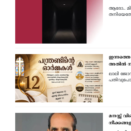
ആരോ.. മിഴ
തനിയെതേങ്
ഇന്നത്തെ 
അതില്‍ ന
ലാലി ജോസഫ്
പതിവുപോല
മനസ്സ് വിങ
നീക്കങ്ങ