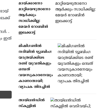
മായ്ക്കാനോ
മാറ്റിയെഴുതാനോ
ഭായ്
ആർക്കും
ലേക്ക്
സാധിക്കില്ല:
മേയർ റോബിൻ
്‍. .
ഇലക്കാട്ട്
ും ഇത്
മിഷിഗണില്‍
നദിയില്‍ ട്യൂബിംഗ
യാത്രയ്ക്കിടെ
രണ്ട് യുവതികളും
ഒമ്പത്
വയസുകാരനേയും
കാണാതായി;
വ്യാപക തിരച്ചില്‍
തായ്ലന്‍ഡില്‍
സ്‌കൂളില്‍