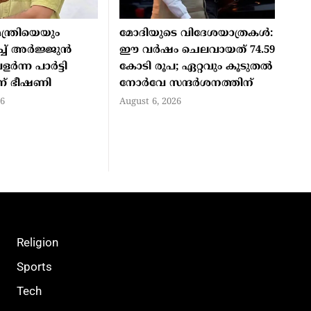
ന്ത്രിയെയും
മോദിയുടെ വിദേശയാത്രകൾ:
്ച് അര്‍ജ്ജുന്‍
ഈ വർഷം ചെലവായത് 74.59
്‍ന്ന പാര്‍ട്ടി
കോടി രൂപ; ഏറ്റവും കൂടുതൽ
ന് ഭീഷണി
നോർവേ സന്ദർശനത്തിന്
26
August 6, 2026
Religion
Sports
Tech