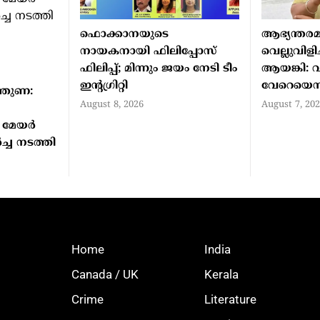
ഫൊക്കാനയുടെ
ആഭ്യന്തരമ
നായകനായി ഫിലിപ്പോസ്
വെല്ലുവിളിച
ഫിലിപ്പ്; മിന്നും ജയം നേടി ടീം
ആയങ്കി: വളര
ഇന്റഗ്രിറ്റി
വേറെയെന്
്തുണ:
August 8, 2026
August 7, 20
മേയര്‍
ച്ച നടത്തി
Home
India
Canada / UK
Kerala
Crime
Literature