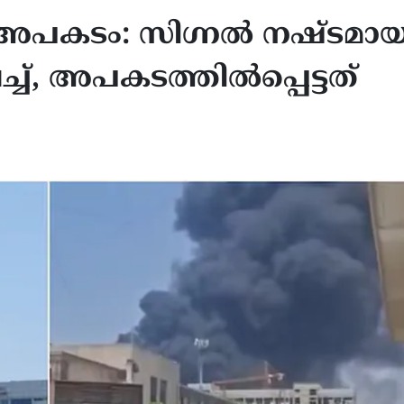
പകടം: സിഗ്നല്‍ നഷ്ടമായ
ച്, അപകടത്തില്‍പ്പെട്ടത്