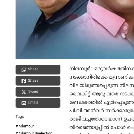
നിലമ്പൂർ: ഒരുവർഷത്തിനക
Share
നടക്കാനിരിക്കെ മുന്ന
Share
വിലയിരുത്തപ്പെടുന്ന നിലമ
Tweet
വൈകിട്ട് ആറു വരെ നടക്ക
മണ്ഡലത്തിൽ ഏർപ്പെടുത്തിയ
Email
പി.വി.അൻവർ സർക്കാരുമായ
Tags
രാജിവച്ചതോടെയാണ് ഉപതിരഞ
Nilambur
തിരഞ്ഞെടുപ്പിൽ പോൾ ചെയ്
Nilambur Byelection