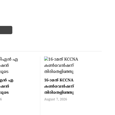
എൻ എ
16-ാമത് KCCNA
ൻഷൻ
കൺവെൻഷന്
ിലൂടെ
തിരിതെളിഞ്ഞു
26
August 7, 2026