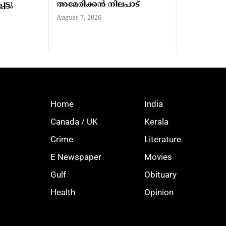
ട്ടു
അമേരിക്കന്‍ നിലപാട്
August 7, 2026
Home
India
Canada / UK
Kerala
Crime
Literature
E Newspaper
Movies
Gulf
Obituary
Health
Opinion