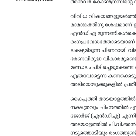
അൻവർ കോൺഗ്രസിന്റെ വി.
വിവിധ വിഷയങ്ങളുയർത്ത
മാമാങ്കത്തിനു ശേഷമാണ്
എൻഡിഎ മുന്നണികൾക്കൊപ്
രംഗപ്രവേശത്തോടെയാണ് മണ
ലക്ഷ്യമിടുന്ന പിണറായി 
ഭരണവിരുദ്ധ വികാരമുണ്ടെന
മണ്ഡലം പിടിച്ചെടുക്കേണ്
എത്രവോട്ടെന്ന കണക്കെടു
അടിയൊഴുക്കുകളിൽ പ്രതീക
കൈപ്പത്തി അടയാളത്തിൽ 
നക്ഷത്രവും ചിഹ്നത്തി
ജോർജ് (എൻഡിഎ) എന്നിവ
അടയാളത്തിൽ പി.വി.അൻവ
നടുത്തൊടിയും രംഗത്തുണ്