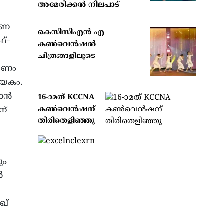
അമേരിക്കന്‍ നിലപാട്
രണ
കെസിസിഎൻ എ
ഫ്–
കൺവെൻഷൻ
ചിത്രങ്ങളിലൂടെ
ഭരണം
ായകം.
കാൻ
16-ാമത് KCCNA
കൺവെൻഷന്
ന്
തിരിതെളിഞ്ഞു
ും
ൻ
ഖ്