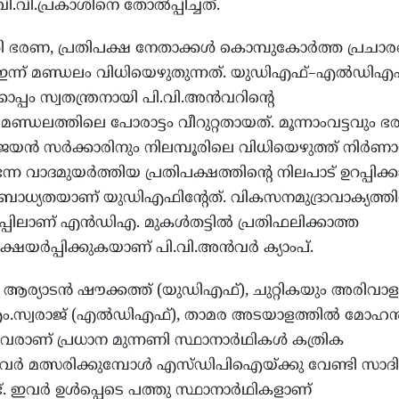
വി.പ്രകാശിനെ തോൽപ്പിച്ചത്.
ി ഭരണ, പ്രതിപക്ഷ നേതാക്കൾ കൊമ്പുകോർത്ത പ്രചാ
 ഇന്ന് മണ്ഡലം വിധിയെഴുതുന്നത്. യുഡിഎഫ്–എൽഡിഎ
പം സ്വതന്ത്രനായി പി.വി.അൻവറിന്റെ
്ഡലത്തിലെ പോരാട്ടം വീറുറ്റതായത്. മൂന്നാംവട്ടവും 
വിജയൻ സർക്കാരിനും നിലമ്പൂരിലെ വിധിയെഴുത്ത് നിർണ
്ന വാദമുയർത്തിയ പ്രതിപക്ഷത്തിന്റെ നിലപാട് ഉറപ്പിക്
ട ബാധ്യതയാണ് യുഡിഎഫിന്റേത്. വികസനമുദ്രാവാക്യത്തി
പ്പിലാണ് എൻഡിഎ. മുകൾതട്ടിൽ പ്രതിഫലിക്കാത്ത
്ഷയർപ്പിക്കുകയാണ് പി.വി.അൻവർ ക്യാംപ്.
ആര്യാടൻ ഷൗക്കത്ത് (യുഡിഎഫ്), ചുറ്റികയും അരിവാള
ൽ എം.സ്വരാജ് (എൽഡിഎഫ്), താമര അടയാളത്തിൽ മോഹ
രാണ് പ്രധാന മുന്നണി സ്ഥാനാർഥികൾ കത്രിക
ർ മത്സരിക്കുമ്പോൾ എസ്ഡിപിഐയ്ക്കു വേണ്ടി സാദി
ട്. ഇവർ ഉൾപ്പെടെ പത്തു സ്ഥാനാർഥികളാണ്