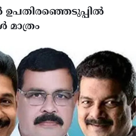
ർ ഉപതിരഞ്ഞെടുപ്പിൽ
ൾ മാത്രം