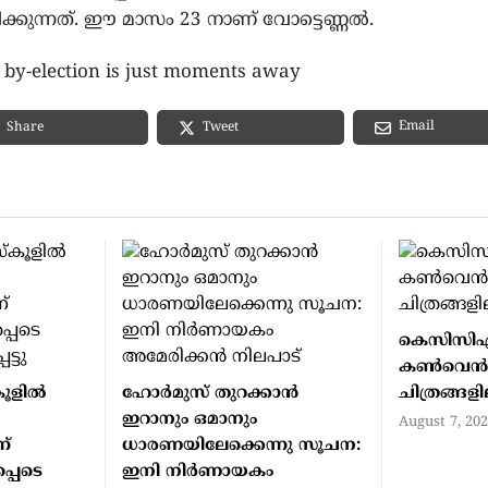
ക്കുന്നത്. ഈ മാസം 23 നാണ് വോട്ടെണ്ണൽ.
r by-election is just moments away
Email
Share
Tweet
കെസിസി
കൺവെ
ൂളില്‍
ഹോര്‍മുസ് തുറക്കാന്‍
ചിത്രങ്ങള
ഇറാനും ഒമാനും
August 7, 20
ന്
ധാരണയിലേക്കെന്നു സൂചന:
്പെടെ
ഇനി നിര്‍ണായകം