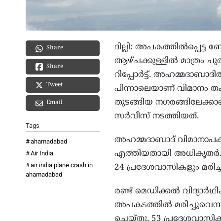
ദില്ലി: അപകത്തിൽപ്പെട
Share
ആഴ്ചക്കുള്ളിൽ മാത്രം ചു
Share
റിപ്പോർട്ട്. അഹമ്മദാബാദ
Tweet
പിന്നാലെയാണ് വിമാനം തക
തുടങ്ങിയ നഗരങ്ങിലേക്ക
Email
സർവീസ് നടത്തിയത്.
Tags
അഹമ്മദാബാദ് വിമാനാപ
ahamadabad
എത്തിയതായി അധികൃതർ. വി
Air India
air india plane crash in
24 പ്രദേശവാസികളും മരിച്
ahamadabad
രണ്ട് മെഡിക്കൽ വിദ്യാ
അപകടത്തിൽ മരിച്ചുവെന്ന് 
ചെയ്തു. 53 പ്രദേശവാസികൾ മ