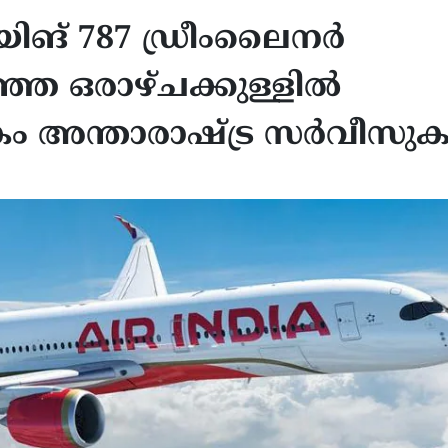
ിങ് 787 ഡ്രീംലൈനർ
ഞ ഒരാഴ്ചക്കുള്ളിൽ
കം അന്താരാഷ്ട്ര സർവീസു