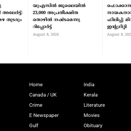
ു
യുഎസില്‍ ജൂലൈയില്‍
ഫൊക്കാന
അലേര്‍ട്ട്:
23,000 അപ്രതീക്ഷിത
നായകനായി
മഴ തുടരും
തൊഴില്‍ നഷ്ടമെന്നു
ഫിലിപ്പ്; മ
റിപ്പോര്‍ട്ട്
ഇന്റഗ്രിറ്റി
August 8, 2026
August 8, 20
Home
India
Canada / UK
Kerala
Crime
Literature
E Newspaper
Movies
Gulf
Obituary