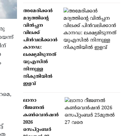
അമേരിക്കന്‍
മദ്യത്തിന്റെ
വില്‍പ്പന
രു
വിലക്ക്
െന്ന്
പിന്‍വലിക്കാന്‍
ിന്
കാനഡ:
ോ
ലക്ഷ്യമിടുന്നത്
യുഎസില്‍
ം
നിന്നുള്ള
നികുതിയില്‍
ഇളവ്
റമെ,
ലാനാ
റീജണല്‍
കണ്‍വെന്‍ഷന്‍
2026
ട്
സെപ്റ്റംബര്‍
്നത