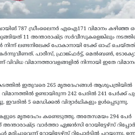
്ട ബോയിങ് 787 ഡ്രീംലൈനർ എഐ171 വിമാനം കഴിഞ്ഞ ഒ
രുങ്ങിയത് 11 അന്താരാഷ്ട്ര സർവീസുകളെങ്കിലും നടത്തിയ
ിൽ നിന്ന് ലണ്ടനിലേക്ക് പോകാനായി ടേക്ക് ഓഫ് ചെയ്തത
ർന്നുവീണത്. പാരീസ്, ഫ്രാങ്ക്ഫർട്ട്, മെൽബൺ, ടോക്യ
ാണ് വിവിധ വിമാനത്താവളങ്ങളിൽ നിന്നായി ഇതേ വിമാന
കടത്തിൽ ഇതുവരെ 265 മൃതദേഹങ്ങൾ ആശുപത്രിയിൽ
മാനത്തിൽ ഉണ്ടായിരുന്ന 242 പേരിൽ 241 പേർക്ക് പു
ചു. ഇവരിൽ 5 മെഡിക്കൽ വിദ്യാർഥികളും ഉൾപ്പെടുന്നു.
ർഥികളുടെ മൃതദേഹം കണ്ടെടുത്തു. അതേസമയം 294 പേർ
അന്താരാഷ്ട്ര വാർത്താ ഏജൻസി റോയിട്ടേഴ്സ് റിപ്പോർട്
രിച്ചുവെന്ന് റോയിട്ടേഴ്സ് റിപ്പോർട്ടിൽ പറയുന്നു. ഉന