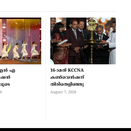
എൻ എ
16-ാമത് KCCNA
ൻഷൻ
കൺവെൻഷന്
ിലൂടെ
തിരിതെളിഞ്ഞു
26
August 7, 2026