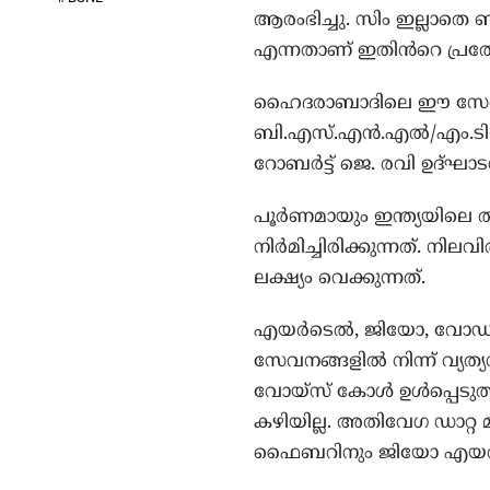
ആരംഭിച്ചു. സിം ഇല്ലാ
എന്നതാണ് ഇതിൻറെ പ്രത്
ഹൈദരാബാദിലെ ഈ സേവനം
ബി.എസ്.എൻ.എൽ/എം.ടി
റോബർട്ട് ജെ. രവി ഉദ്ഘാ
പൂർണമായും ഇന്ത്യയിലെ 
നിർമിച്ചിരിക്കുന്നത്. ന
ലക്ഷ്യം വെക്കുന്നത്.
എയർടെൽ, ജിയോ, വോഡഫ
സേവനങ്ങളിൽ നിന്ന് വ്യത
വോയ്‌സ് കോൾ ഉൾപ്പെടുത്
കഴിയില്ല. അതിവേഗ ഡാറ്റ മ
ഫൈബറിനും ജിയോ എയർഫൈ