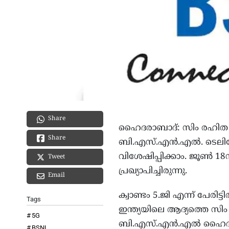
Share
ഹൈദരാബാദ്‌: സിം രഹിത 5
Share
ബി.എസ്.എൻ.എൽ. ടെലികോം
വിശേഷിപ്പിക്കാം. ജൂൺ
Tweet
പ്രഖ്യാപിച്ചിരുന്നു.
Email
ക്വാണ്ടം 5.ജി എന്ന് പേരിട്
Tags
ഇന്ത്യയിലെ ആദ്യത്തെ സിം ര
5G
ബി.എസ്.എൻ.എൽ ഹൈദരാബ
BSNL