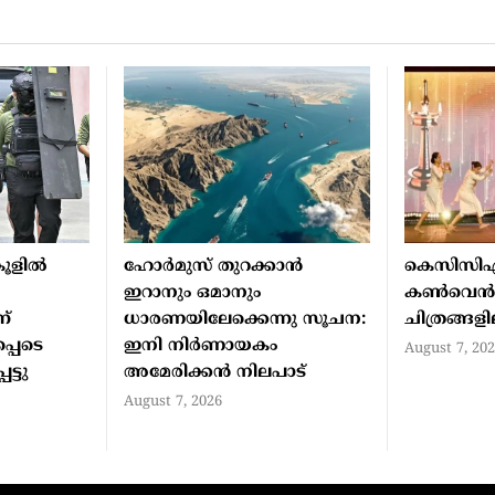
ൂളില്‍
ഹോര്‍മുസ് തുറക്കാന്‍
കെസിസി
ഇറാനും ഒമാനും
കൺവെ
ന്
ധാരണയിലേക്കെന്നു സൂചന:
ചിത്രങ്ങള
്പെടെ
ഇനി നിര്‍ണായകം
August 7, 20
ട്ടു
അമേരിക്കന്‍ നിലപാട്
August 7, 2026