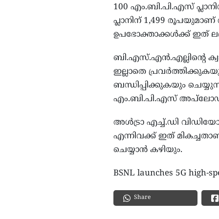
100 എം.ബി.പി.എസ് പ്ലാനി
പ്ലാനിന് 1,499 രൂപയുമാ
ഉപഭോക്താക്കൾക്ക് ഇത് ലഭിക
ബി.എസ്.എൻ.എല്ലിന്റെ ക്വ
ഇല്ലാതെ പ്രവർത്തിക്കു
ബന്ധിപ്പിക്കുകയും ചെയ്
എം.ബി.പി.എസ് അപ്‌ലോ
അൾട്രാ എച്ച്.ഡി വിഡിയ
എന്നിവക്ക് ഇത് മികച്ചതാ
ചെയ്യാൻ കഴിയും.
BSNL launches 5G high-spee
Share