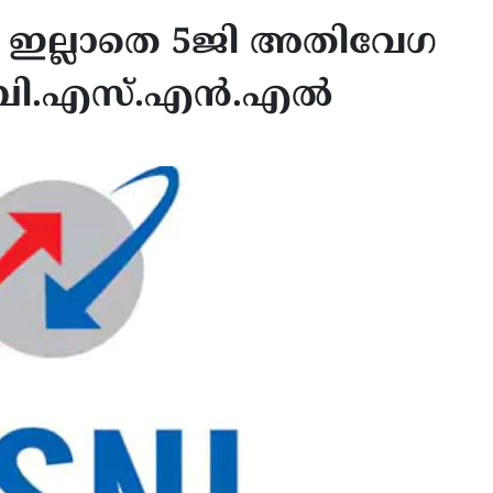
ിം ഇല്ലാതെ 5ജി അതിവേഗ
ച് ബി.എസ്.എൻ.എൽ