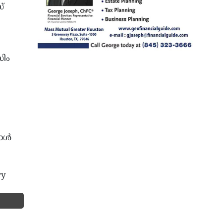
്
സിം
റാൾ
ry