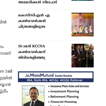
അമേരിക്കന്‍ നിലപാട്
കെസിസിഎൻ എ
കൺവെൻഷൻ
ചിൽ
ചിത്രങ്ങളിലൂടെ
.
16-ാമത് KCCNA
നം
കൺവെൻഷന്
ാനാണ്
തിരിതെളിഞ്ഞു
ണ 5ജി
ു.എയിൽ
യ്യാൻ
്രീം