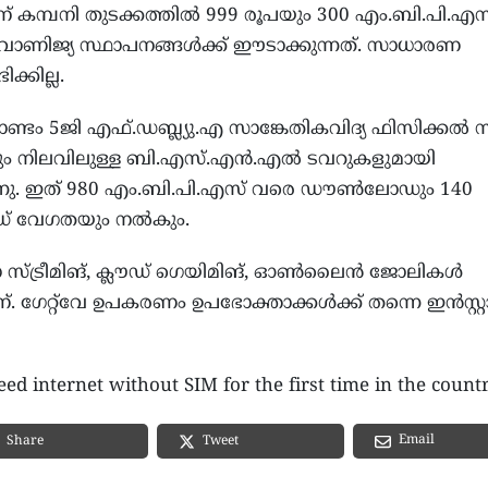
ന് കമ്പനി തുടക്കത്തിൽ 999 രൂപയും 300 എം.ബി.പി.എസ
ണ് വാണിജ്യ സ്ഥാപനങ്ങൾക്ക് ഈടാക്കുന്നത്. സാധാരണ
്കില്ല.
ാണ്ടം 5ജി എഫ്.ഡബ്ല്യു.എ സാങ്കേതികവിദ്യ ഫിസിക്കൽ 
കയും നിലവിലുള്ള ബി.എസ്.എൻ.എൽ ടവറുകളുമായി
യുന്നു. ഇത് 980 എം.ബി.പി.എസ് വരെ ഡൗൺലോഡും 140
ഡ് വേഗതയും നൽകും.
ോ സ്ട്രീമിങ്, ക്ലൗഡ് ഗെയിമിങ്, ഓൺലൈൻ ജോലികൾ
ണ്. ഗേറ്റ്‌വേ ഉപകരണം ഉപഭോക്താക്കൾക്ക് തന്നെ ഇൻസ്റ്
d internet without SIM for the first time in the count
Email
Share
Tweet