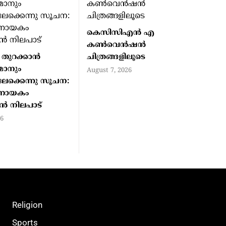
കെസിസിഎൻ എ
കൺവെൻഷൻ
തുറക്കാന്‍
ചിത്രങ്ങളിലൂടെ
മാനും
August 7, 2026
ക്കെന്നു സൂചന:
‍ണായകം
്‍ നിലപാട്
26
Religion
Sports