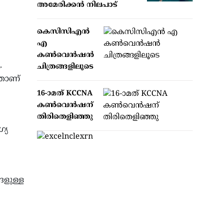
അമേരിക്കന്‍ നിലപാട്
കെസിസിഎൻ
എ
കൺവെൻഷൻ
.
ചിത്രങ്ങളിലൂടെ
താണ്
16-ാമത് KCCNA
കൺവെൻഷന്
തിരിതെളിഞ്ഞു
്യ
ളുള്ള