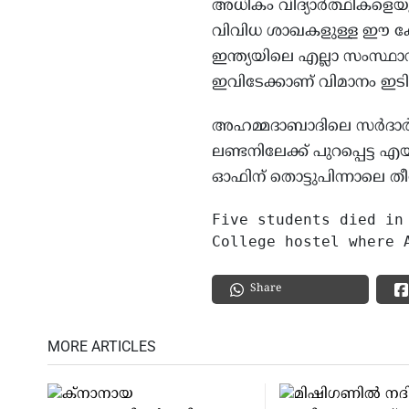
അധികം വിദ്യാർത്ഥികളെയും
വിവിധ ശാഖകളുള്ള ഈ കോ
ഇന്ത്യയിലെ എല്ലാ സംസ്ഥാനങ
ഇവിടേക്കാണ് വിമാനം ഇടിച്
അഹമ്മദാബാദിലെ സർദാർ വല്
ലണ്ടനിലേക്ക് പുറപ്പെട്ട
ഓഫിന് തൊട്ടുപിന്നാലെ ത
Five students died in
College hostel where 
Share
MORE ARTICLES