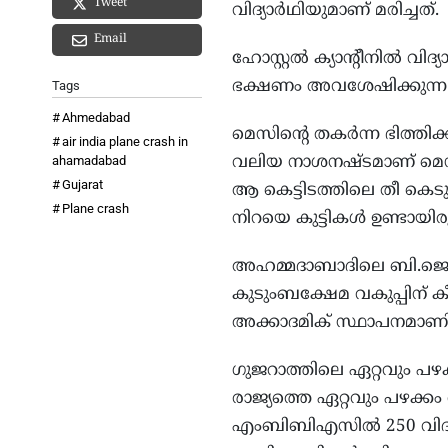
Tweet
വിദ്യാർഥിയുമാണ് മരിച്ചത്.
Email
ഹോസ്റ്റൽ ക്യാന്റീനിൽ വ
ഭക്ഷണം അവശേഷിക്കുന്ന പ
Tags
Ahmedabad
മെസിന്റെ തകർന്ന ഭിത്തിക
air india plane crash in
വലിയ നാശനഷ്ടമാണ് മെഡ
ahamadabad
Gujarat
ആ കെട്ടിടത്തിലെ തീ കെ
Plane crash
നിറയെ കുട്ടികൾ ഉണ്ടായിരു
അഹമ്മദാബാദിലെ ബി.ജെ. 
കുടുംബക്ഷേമ വകുപ്പിന് ക
അക്കാദമിക് സ്ഥാപനമാണി
ഗുജറാത്തിലെ ഏറ്റവും പ
രാജ്യത്തെ ഏറ്റവും പഴക്
എംബിബിഎസിൽ 250 വിദ്യ