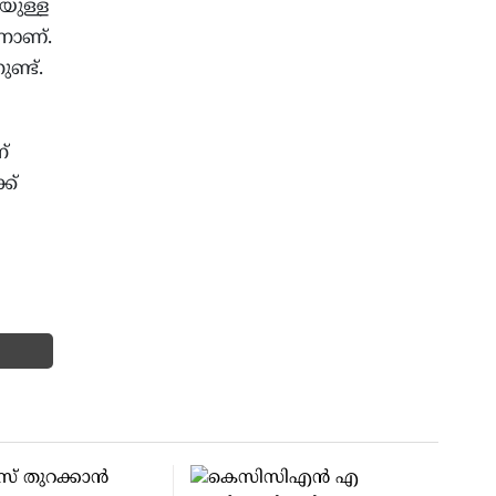
യുള്ള
നാണ്.
ണ്ട്.
്
ക്