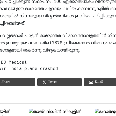
 പഠിപ്പിക്കുന്ന സ്ഥാപനം. 100 ഏക്കറിലധികം വിസ്തൃതി
ളേജ് ഈ ഭാഗത്തെ ഏറ്റവും വലിയ കാമ്പസുകളിൽ ഒന്
്ങളിൽ നിന്നുമുള്ള വിദ്യാർത്ഥികൾ ഇവിടെ പഠിപ്പിക്കുന്നു
ചിറങ്ങിയത്.
ലഭ്ഭായി പട്ടേൽ രാജ്യാന്തര വിമാനത്താവളത്തിൽ നിന്ന
 എയർ ഇന്ത്യയുടെ ബോയിങ് 7878 ഡ്രീംലൈനർ വിമാനം ടേക്
ീഗോളമായി തകർന്നു വീഴുകയായിരുന്നു.
 BJ Medical 
Air India plane crashed
Email
Share
Tweet