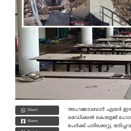
അഹമ്മദാബാദ്: എയർ ഇന്
Share
മെഡിക്കൽ കോളേജ് ഹോസ്റ്
Share
പേർക്ക് പരിക്കേറ്റു. മരിച്