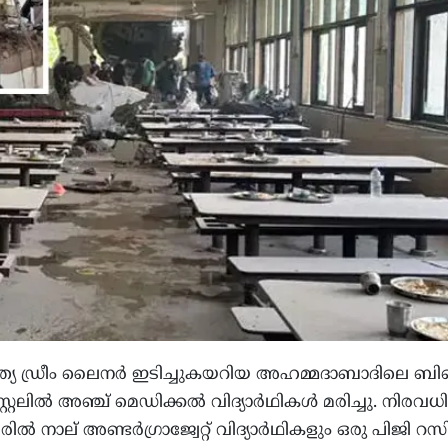
ത്യ ഡ്രീം ലൈനർ ഇടിച്ചുകയറിയ അഹമ്മദാബാദിലെ ബ
റലിൽ അഞ്ച് മെഡിക്കൽ വിദ്യാർഥികൾ മരിച്ചു. നിരവധി
ചവരിൽ നാല് അണ്ടർഗ്രാജ്വേറ്റ് വിദ്യാർഥികളും ഒരു പിജി റസി