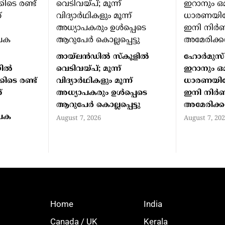
തായ്ലന്‍ഡില്‍ സ്‌കൂളില്‍
ഹോര്‍മുസ് 
ല്‍
വെടിവയ്പ്; മൂന്ന്
ഇറാനും ഒ
കിടെ രണ്ട്
വിദ്യാര്‍ഥികളും മൂന്ന്
ധാരണയിലേ
്
അധ്യാപകരും ഉള്‍പ്പെടെ
ഇനി നിര്
ആറുപേര്‍ കൊല്ലപ്പെട്ടു
അമേരിക്കന
ാപക
August 7, 2026
August 7, 20
Home
India
Canada / UK
Kerala