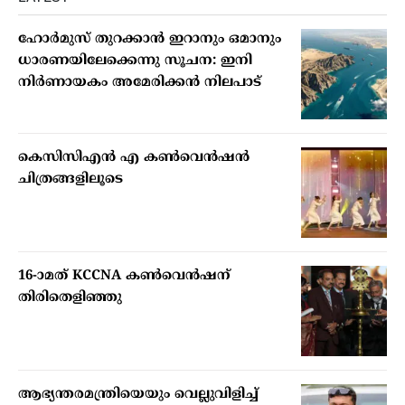
ഹോര്‍മുസ് തുറക്കാന്‍ ഇറാനും ഒമാനും
ധാരണയിലേക്കെന്നു സൂചന: ഇനി
നിര്‍ണായകം അമേരിക്കന്‍ നിലപാട്
കെസിസിഎൻ എ കൺവെൻഷൻ
ചിത്രങ്ങളിലൂടെ
16-ാമത് KCCNA കൺവെൻഷന്
തിരിതെളിഞ്ഞു
ആഭ്യന്തരമന്ത്രിയെയും വെല്ലുവിളിച്ച്