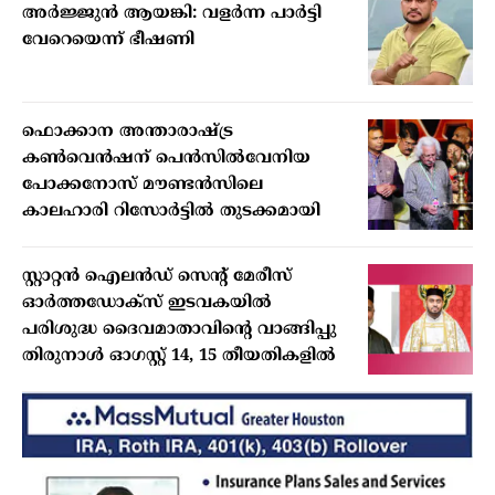
അര്‍ജ്ജുന്‍ ആയങ്കി: വളര്‍ന്ന പാര്‍ട്ടി
വേറെയെന്ന് ഭീഷണി
ഫൊക്കാന അന്താരാഷ്ട്ര
കൺവെൻഷന് പെൻസിൽവേനിയ
പോക്കനോസ് മൗണ്ടൻസിലെ
കാലഹാരി റിസോർട്ടിൽ തുടക്കമായി
സ്റ്റാറ്റന്‍ ഐലന്‍ഡ് സെന്റ് മേരീസ്
ഓര്‍ത്തഡോക്‌സ് ഇടവകയില്‍
പരിശുദ്ധ ദൈവമാതാവിന്റെ വാങ്ങിപ്പു
തിരുനാള്‍ ഓഗസ്റ്റ് 14, 15 തീയതികളില്‍