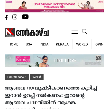
HOME
USA
INDIA
KERALA
WORLD
OPINIO
Latest News
World
ആണവ സമ്പുഷ്ടീകരണത്തെ കുറിച്ച്
ഇറാൻ ഉറപ്പ് നൽകണം: ഇറാന്‍റെ
ആണവ പദ്ധതിയിൽ ആശങ്ക