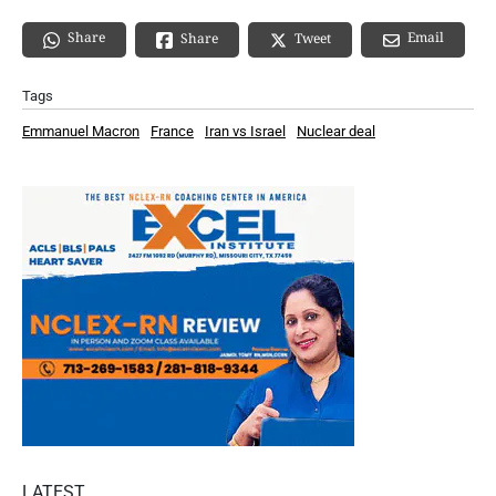
Share
Email
Share
Tweet
Tags
Emmanuel Macron
France
Iran vs Israel
Nuclear deal
LATEST