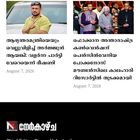
ആഭ്യന്തരമന്ത്രിയെയും
ഫൊക്കാന അന്താരാഷ്ട്ര
വെല്ലുവിളിച്ച് അര്‍ജ്ജുന്‍
കൺവെൻഷന്
ആയങ്കി: വളര്‍ന്ന പാര്‍ട്ടി
പെൻസിൽവേനിയ
വേറെയെന്ന് ഭീഷണി
പോക്കനോസ്
മൗണ്ടൻസിലെ കാലഹാരി
August 7, 2026
റിസോർട്ടിൽ തുടക്കമായി
August 7, 2026