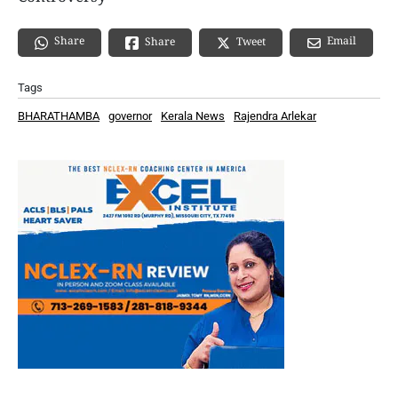
Share
Email
Share
Tweet
Tags
BHARATHAMBA
governor
Kerala News
Rajendra Arlekar