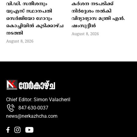
വി.ഡി. സതീശനും
കർശന നടപടിക്ക്
യുഎസ് സ്ഥാനപതി
നിർദ്ദേശം നൽകി
സെർജിയോ ഗോറും
വിദ്യാഭ്യാസ മന്ത്രി എൻ.
കൊച്ചിയിൽ കൂടിക്കാഴ്ച
ഷംസുദ്ദീൻ
നടത്തി
August 8, 2026
August 8, 2026
Chief Editor: Simon Valacheril
847-630-0037
news@nerkazhcha.com