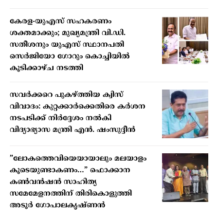
കേരള-യുഎസ് സഹകരണം
ശക്തമാക്കും; മുഖ്യമന്ത്രി വി.ഡി.
സതീശനും യുഎസ് സ്ഥാനപതി
സെർജിയോ ഗോറും കൊച്ചിയിൽ
കൂടിക്കാഴ്ച നടത്തി
സവർക്കറെ പുകഴ്ത്തിയ ക്വിസ്
വിവാദം: കുറ്റക്കാർക്കെതിരെ കർശന
നടപടിക്ക് നിർദ്ദേശം നൽകി
വിദ്യാഭ്യാസ മന്ത്രി എൻ. ഷംസുദ്ദീൻ
”ലോകത്തെവിയെയായാലും മലയാളം
കൂടെയുണ്ടാകണം…” ഫൊക്കാന
കണ്‍വന്‍ഷന്‍ സാഹിത്യ
സമേമേളനത്തിന് തിരികൊളുത്തി
അടൂര്‍ ഗോപാലകൃഷ്ണന്‍