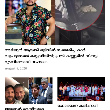
അർജുൻ ആയങ്കി ഒളിവിൽ സഞ്ചരിച്ച കാർ
വളപട്ടണത്ത് കസ്റ്റഡിയിൽ; പ്രതി കണ്ണൂരിൽ നിന്നും
മുങ്ങിയതായി സംശയം
August 8, 2026
ഫൊക്കാന കൽഹാരി
ലയണൽ മെസ്സിയുടെ