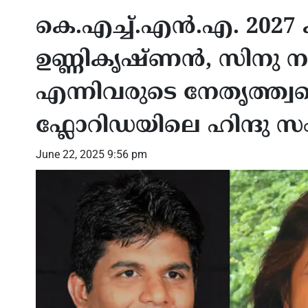
കെ.എച്ച്.എൻ.എ. 20
ഉണ്ണികൃഷ്ണൻ, സിനു
എന്നിവരുടെ നേതൃത്ത്വത
ഫ്ലോറിഡയിലെ ഹിന്ദു
June 22, 2025 9:56 pm