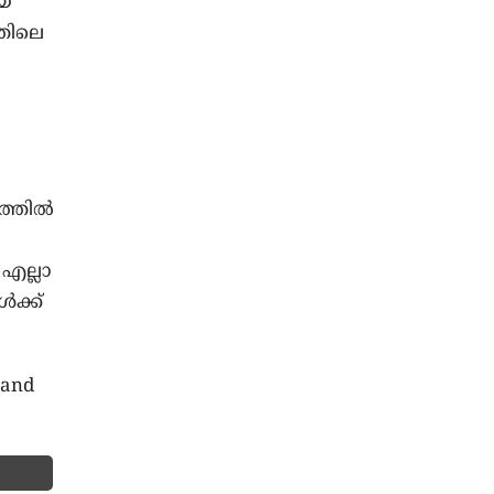
ായ
തിലെ
ത്തിൽ
 എല്ലാ
ക്ക്
 and