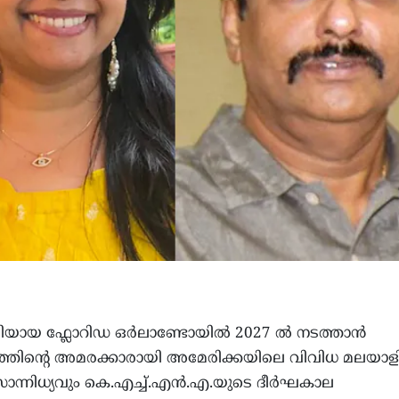
മിയായ ഫ്ലോറിഡ ഒർലാണ്ടോയിൽ 2027 ൽ നടത്താൻ
ംഗമത്തിന്റെ അമരക്കാരായി അമേരിക്കയിലെ വിവിധ മലയാള
ന്നിധ്യവും കെ.എച്ച്.എൻ.എ.യുടെ ദീർഘകാല