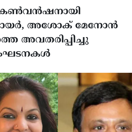
27 കൺവൻഷനായി
 നായർ, അശോക് മേനോൻ
്തെ അവതരിപ്പിച്ചു
 സംഘടനകൾ