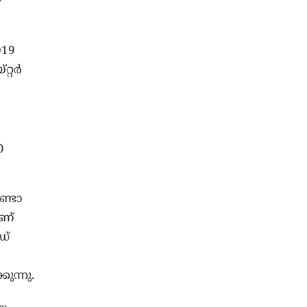
019
റ്റർ
എ
്ടോ
ണ്
ഡ്
ുന്നു.