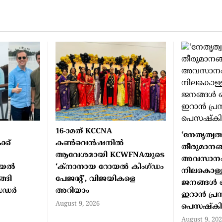
16-ാമത് KCCNA
‘നേതൃത്വത്
്ക്
കൺവെൻഷനിൽ
തീരുമാനങ്
ആവേശമായി KCWFNAയുടെ
അവസാനം
ായൽ
‘ക്നാനായ റോയൽ കിംഗ്ഡം
നിലകൊള്ളു
്ങി
പേജന്റ്’, വിജയികളെ
ജനങ്ങൾ ഒപ
സഡർ
അറിയാം
ഇറാൻ പ്രസ
August 9, 2026
പെസഷ്ക
August 9, 20