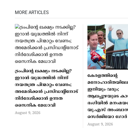
MORE ARTICLES
ട്രംപിൻ്റെ ലക്ഷ്യം നടക്കില്ല?
കേരളത്തിന്റെ
ഇറാൻ യുദ്ധത്തിൽ നിന്ന്
മനോഹാരിതയിലേക
നയതന്ത്ര പിന്മാറ്റം വേണം;
ഇനിയും വരും;
അമേരിക്കൻ പ്രസിഡന്റിനോട്
ആലപ്പുഴയുടെ ക
നിർദേശിക്കാൻ ഉന്നത
ഭംഗിയിൽ മനംമയങ
സൈനിക മേധാവി
യു.എസ് അംബാ
August 9, 2026
സെർജിയോ ഗോർ
August 9, 2026