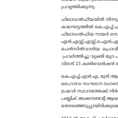
പ്രവൃത്തിക്കുന്നു.
ഫിലാഡൽഫിയയിൽ നിന്നും 
കാലഘട്ടത്തിൽ കെ.എച്ച്.
ഫിലാഡൽഫിയ നായർ സൊസൈറ
എൻ.എസ്സ്.എസ്സ്.ഒ.എൻ.
പെൻസിൽവാനിയ പ്രൊവിൻ
പ്രവർത്തിച്ചു വ്യക്തി മു
വിരാട് 25 കൺവെൻഷൻ കോ
കെ.എച്ച്.എൻ.എ. മുൻ ആ
ഹൈന്ദവ സംഘടന രംഗത്
ട്രഷറർ സ്ഥാനത്തേക്ക് നിർദ്
പബ്ലിക് അക്കൗണ്ടന്റ് ആയ
തെരഞ്ഞെടുപ്പായിരിക്കുമെ