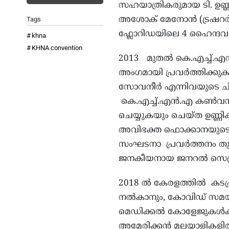
സഹയാത്രികരുമായ ടി. ഉണ്ണ
അശോക് മേനോൻ (ട്രഷറർ) എ
Tags
ഫ്ലോറിഡയിലെ 4 ഹൈന്ദവ 
khna
KHNA convention
2013 മുതൽ കെ.എച്ച്.എൻ
അംഗമായി പ്രവർത്തിക്
സോവനീർ എന്നിവയുടെ ചീ
കെ.എച്ച്.എൻ.എ കൺവ
ചെയ്യുകയും ചെയ്ത ഉണ്ണ
അവിഭക്ത ഫൊക്കാനയുടെ 
സംഘടനാ പ്രവർത്തനം തു
ജനകീയനായ ജനറൽ സെക്രട്
2018 ൽ കേരളത്തിൽ കടപ്
നൽകാനും, കോവിഡ് സമയത്
മെഡിക്കൽ കോളേജുകൾക്ക
അമേരിക്കൻ മലയാളികളിൽ മു