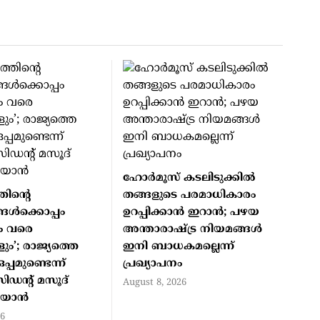
ഹോർമൂസ് കടലിടുക്കിൽ
തിന്റെ
തങ്ങളുടെ പരമാധികാരം
ങൾക്കൊപ്പം
ഉറപ്പിക്കാൻ ഇറാൻ; പഴയ
 വരെ
അന്താരാഷ്ട്ര നിയമങ്ങൾ
ം’; രാജ്യത്തെ
ഇനി ബാധകമല്ലെന്ന്
്പമുണ്ടെന്ന്
പ്രഖ്യാപനം
ിഡന്റ് മസൂദ്
August 8, 2026
ിയാൻ
26