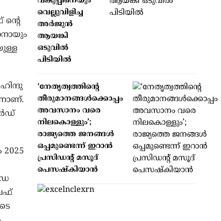
വകുപ്പിനെയും
വെല്ലുവിളിച്ച
ന്റെ
അർജുൻ
ാനായും
ആയങ്കി
ുള്ള
ഒടുവിൽ
പിടിയിൽ
ിന്ദു
‘നേതൃത്വത്തിന്റെ
തീരുമാനങ്ങൾക്കൊപ്പം
നാണ്.
അവസാനം വരെ
ോർഡ്
നിലകൊള്ളും’;
രാജ്യത്തെ ജനങ്ങൾ
ഒപ്പമുണ്ടെന്ന് ഇറാൻ
ം 2025
പ്രസിഡന്റ് മസൂദ്
പെസഷ്കിയാൻ
ിഡ
ൈഫ്
ുടെ
ം