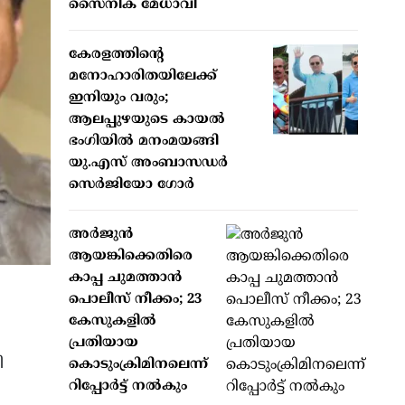
സൈനിക മേധാവി
കേരളത്തിന്റെ
മനോഹാരിതയിലേക്ക്
ഇനിയും വരും;
ആലപ്പുഴയുടെ കായൽ
ഭംഗിയിൽ മനംമയങ്ങി
യു.എസ് അംബാസഡർ
സെർജിയോ ഗോർ
അർജുൻ
ആയങ്കിക്കെതിരെ
കാപ്പ ചുമത്താൻ
പൊലീസ് നീക്കം; 23
കേസുകളിൽ
പ്രതിയായ
ി
കൊടുംക്രിമിനലെന്ന്
റിപ്പോർട്ട് നൽകും