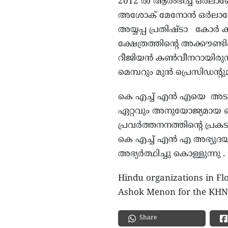
2012 ൽ ആരംഭിച്ച ഒർലാണ
അശോക് മേനോൻ ഒർലാണ്ടോ 
അയ്യപ്പ പ്രതിഷ്ടാ കോർ കമ്മ
ക്ഷേത്രത്തിന്റെ അക്കൗണ്
റീജിയൻ കൺവീനറായിരുന
മെമ്പറും മുൻ പ്രെസിഡന്റു
കെ എച്ച് എൻ എയെ അടുത്
ഏറ്റവും അനുയോജ്യമായ ഒരു
പ്രവർത്തനനത്തിന്റെ പ്രക
കെ എച്ച് എൻ എ അഭ്യുദയക
അഭ്യർത്ഥിച്ചു കൊള്ളുന്നു 
Hindu organizations in Fl
Ashok Menon for the KHN
Share