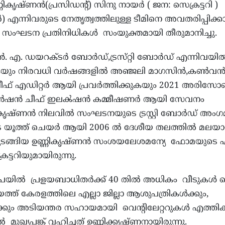
ികൃഷ്ണൻ(പ്രസിഡന്റ്) സിനു നായർ ( ജന: സെക്രട്ടറി )
ന്നിവരുടെ നേതൃത്വത്തിലുള്ള ടീമിനെ അവതരിപ്പിക്
സംഘടന പ്രതിനിധികൾ സംയുക്തമായി തീരുമാനിച്ചു.
. എ. ഡയറക്ടർ ബോർഡ്,ട്രസ്‌റ്റി ബോർഡ് എന്നിവയി
കുകയും നിരവധി വർഷങ്ങളിൽ അഞ്ജലി മാഗസിൻ,കൺ
ഫ് എഡിറ്റർ ആയി പ്രവർത്തിക്കുകയും 2021 അരിസ
ൻഷൻ ചീഫ് ഇലൿഷൻ കമ്മീഷണർ ആയി സേവനം
ികൃഷ്ണൻ നിലവിൽ സംഘടനയുടെ ട്രസ്റ്റി ബോർഡ് അംഗ
യൂത്ത് ചെയർ ആയി 2006 ൽ ദേശീയ തലത്തിൽ മലയാ
ടങ്ങിയ ഉണ്ണികൃഷ്ണൻ സംശയലേശമന്യേ ഫോമയുടെ ഏറ
ടറിയുമായിരുന്നു.
രയിൽ പ്രളയബാധിതർക്ക് 40 തിൽ അധികം വീടുകൾ വെ
ത് കേരളത്തിലെ എല്ലാ ജില്ലാ ആശുപത്രികൾക്കും,
ും അടിയന്തര സഹായമായി വെന്റിലേറ്ററുകൾ എത്തിക്
ഖ്യപങ്ക് വഹിച്ചത് ഉണ്ണിക്കൃഷ്ണനായിരുന്നു.