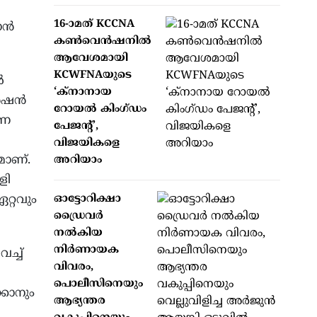
16-ാമത് KCCNA
കാൻ
കൺവെൻഷനിൽ
ആവേശമായി
KCWFNAയുടെ
ൽ
‘ക്നാനായ
വൻഷൻ
റോയൽ കിംഗ്ഡം
ോണ
പേജന്റ്’,
വിജയികളെ
മാണ്.
അറിയാം
ളി
്റവും
ഓട്ടോറിക്ഷാ
ഡ്രൈവർ
നൽകിയ
നിർണായക
ച്ച്
വിവരം,
പൊലീസിനെയും
കാനും
ആഭ്യന്തര