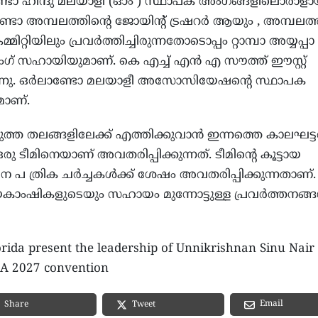
്ടോ ഹിന്ദു മലയാളി (ഓം ) സ്ഥാപക അംഗങ്ങളിലൊരാള
അമ്പലത്തിന്റെ ജോയിന്റ് ട്രഷറർ ആയും , അമ്പലത്
ിറ്റിയിലും പ്രവർത്തിച്ചിരുന്നതോടൊപ്പം റ്റാമ്പാ അയ്യപ്പാ
ടിംഗ് സഹായിയുമാണ്. കെ എച്ച് എൻ എ സൗത്ത് ഈസ്റ്റ്
്നു. ഒർലാണ്ടോ മലയാളീ അസോസിയേഷന്റെ സ്ഥാപക
മാണ്.
ത തലങ്ങളിലേക്ക് എത്തിക്കുവാൻ ഇന്നത്തെ കാലഘട്ട
 ടീമിനെയാണ് അവതരിപ്പിക്കുന്നത്. ടീമിന്റെ കൂട്ടായ
ടന പ ത്രിക ചർച്ചകൾക്ക് ശേഷം അവതരിപ്പിക്കുന്നതാണ്.
ാംഷികളുടെയും സഹായം മുന്നോട്ടുള്ള പ്രവർത്തനങ്ങൾ
.
orida present the leadership of Unnikrishnan Sinu Nair
A 2027 convention
Email
Share
Tweet