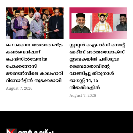
ഫൊക്കാന അന്താരാഷ്ട്ര
സ്റ്റാറ്റന്‍ ഐലന്‍ഡ് സെന്റ്
കൺവെൻഷന്
മേരീസ് ഓര്‍ത്തഡോക്‌സ്
പെൻസിൽവേനിയ
ഇടവകയില്‍ പരിശുദ്ധ
പോക്കനോസ്
ദൈവമാതാവിന്റെ
മൗണ്ടൻസിലെ കാലഹാരി
വാങ്ങിപ്പു തിരുനാള്‍
റിസോർട്ടിൽ തുടക്കമായി
ഓഗസ്റ്റ് 14, 15
തീയതികളില്‍
August 7, 2026
August 7, 2026