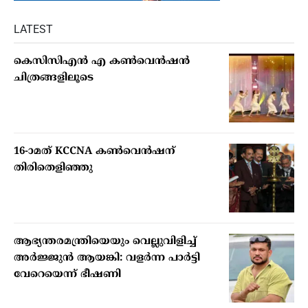
LATEST
കെസിസിഎൻ എ കൺവെൻഷൻ
ചിത്രങ്ങളിലൂടെ
16-ാമത് KCCNA കൺവെൻഷന്
തിരിതെളിഞ്ഞു
ആഭ്യന്തരമന്ത്രിയെയും വെല്ലുവിളിച്ച്
അര്‍ജ്ജുന്‍ ആയങ്കി: വളര്‍ന്ന പാര്‍ട്ടി
വേറെയെന്ന് ഭീഷണി