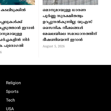
കടലിടുക്കിൽ
ഒമാനുമായുള്ള ധാരണ
പൂർണ്ണ സുരക്ഷിതത്വം
്പലുകൾക്ക്
ഉറപ്പുനൽകുന്നില്ല; യുഎസ്
പ്പെടുത്താൻ ഇറാൻ
സൈനിക നീക്കങ്ങൾ
മാനുമായുള്ള
മേഖലയിലെ സമാധാനത്തിന്
 ചർച്ചകളിൽ നിർ
ഭീഷണിയെന്ന് ഇറാൻ
യക പുരോഗതി
August 5, 2026
26
Religion
Sports
Tech
USA