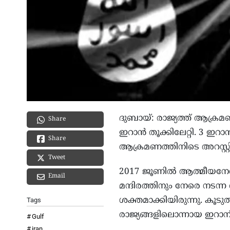
ദുബായ്: രാജ്യത്ത് ആക്രമണം
Share
ഇറാൻ തൂക്കിലേറ്റി. 3 ഇറ
Share
ആക്രമണത്തിനിടെ അറസ്റ്റി
Tweet
2017 ജൂണിൽ ആത്മീയനേത
Email
മന്ദിരത്തിനും നേരെ ന
ശക്തമാക്കിയിരുന്നു. കൂട
Tags
രാജ്യങ്ങളിലൊന്നായ ഇറാനി
Gulf
iran