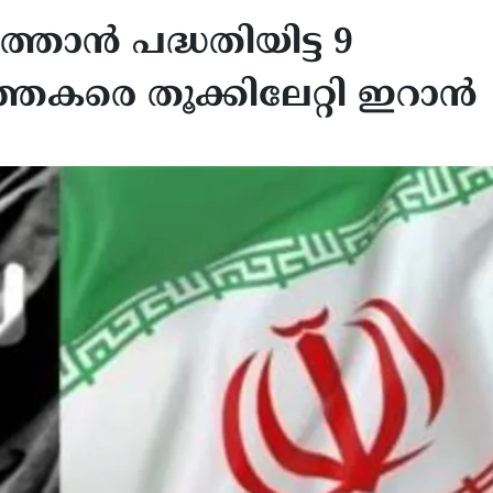
്താൻ പദ്ധതിയിട്ട 9
രവർത്തകരെ തൂക്കിലേറ്റി ഇറാൻ