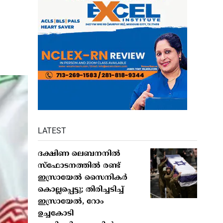
LATEST
ദക്ഷിണ ലെബനനിൽ
സ്ഫോടനത്തിൽ രണ്ട്
ഇസ്രായേൽ സൈനികർ
കൊല്ലപ്പെട്ടു; തിരിച്ചടിച്ച്
ഇസ്രായേൽ, റോം
ഉച്ചകോടി