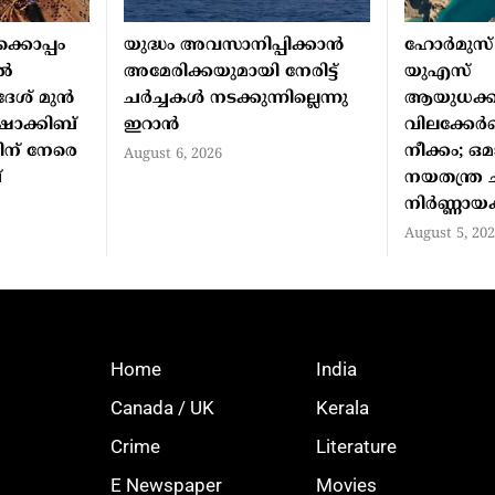
്കൊപ്പം
യുദ്ധം അവസാനിപ്പിക്കാന്‍
ഹോർമുസ് 
്‍
അമേരിക്കയുമായി നേരിട്ട്
യുഎസ്
േശ് മുന്‍
ചര്‍ച്ചകള്‍ നടക്കുന്നില്ലെന്നു
ആയുധക്കപ
്‍ ഷാക്കിബ്
ഇറാന്‍
വിലക്കേർ
ിന് നേരെ
നീക്കം; ഒ
August 6, 2026
്
നയതന്ത്ര
നിർണ്ണാ
August 5, 20
Home
India
Canada / UK
Kerala
Crime
Literature
E Newspaper
Movies