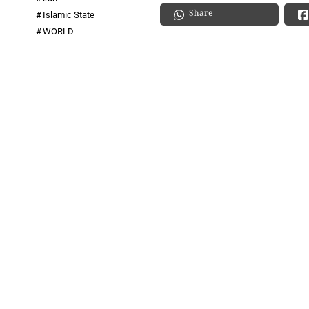
Share
Islamic State
WORLD