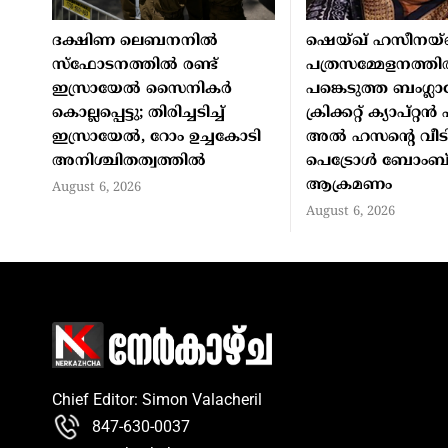
ദക്ഷിണ ലെബനനിൽ
ഷെയ്ഖ് ഹസീനയ്‌ക
സ്ഫോടനത്തിൽ രണ്ട്
പത്രസമ്മേളനത്തില
ഇസ്രായേൽ സൈനികർ
പങ്കെടുത്ത ബംഗ്ലാദ
കൊല്ലപ്പെട്ടു; തിരിച്ചടിച്ച്
ക്രിക്കറ്റ് ക്യാപ്റ്റന
ഇസ്രായേൽ, റോം ഉച്ചകോടി
അല്‍ ഹസന്റെ വീട
അനിശ്ചിതത്വത്തിൽ
പെട്രോള്‍ ബോംബ
ആക്രമണം
August 6, 2026
August 6, 2026
Chief Editor: Simon Valacheril
847-630-0037