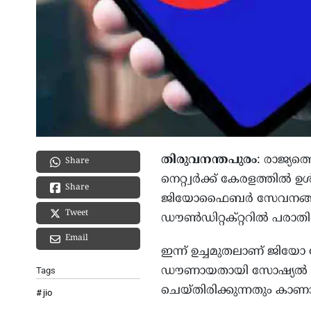
തിരുവനന്തപുരം
: രാജ്യ
Share
നെറ്റ്വര്‍ക്ക് കേരളത്തില
Share
ജിയോഫൈബര്‍ സേവനങ്ങളില
Tweet
ഡൗണ്‍ഡിറ്റക്റ്ററില്‍ പരാതിപ്
Email
ഇന്ന് ഉച്ചമുതലാണ് ജിയോ 
ഡൗണായതായി സോഷ്യല്‍ മീഡി
Tags
ചെയ്തിരിക്കുന്നതും കാണാ
jio