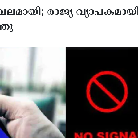
ിശ്ചലമായി; രാജ്യ വ്യാപകമായ
്ഞു