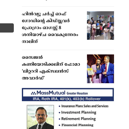
ഹില്‍വ്യൂ ചര്‍ച്ച് ഓഫ്
ഗോഡിന്റെ കിഡ്സ്സവര്‍
പ്രോഗ്രാം ഓഗസ്റ്റ് 8
ശനിയാഴ്ച വൈകുന്നേരം
നാലിന്
സൈജന്‍
കണിയോടിക്കലിന് ഫോമാ
‘ലിറ്റററി എക്‌സലന്‍സ്
അവാര്‍ഡ്’