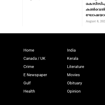
കെസിസി
കണ്‍വെന
ഘോഷയാത
August 8, 20
Home
India
Canada / UK
Kerala
Crime
Literature
E Newspaper
Movies
Gulf
Obituary
Health
Opinion