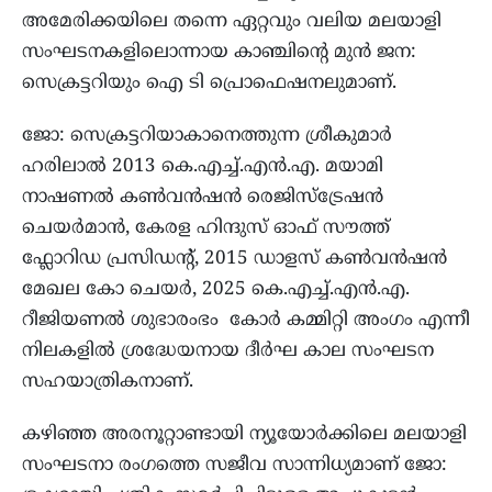
അമേരിക്കയിലെ തന്നെ ഏറ്റവും വലിയ മലയാളി
സംഘടനകളിലൊന്നായ കാഞ്ചിന്റെ മുൻ ജന:
സെക്രട്ടറിയും ഐ ടി പ്രൊഫെഷനലുമാണ്.
ജോ: സെക്രട്ടറിയാകാനെത്തുന്ന ശ്രീകുമാർ
ഹരിലാൽ 2013 കെ.എച്ച്.എൻ.എ. മയാമി
നാഷണൽ കൺവൻഷൻ രെജിസ്ട്രേഷൻ
ചെയർമാൻ, കേരള ഹിന്ദുസ് ഓഫ് സൗത്ത്
ഫ്ലോറിഡ പ്രസിഡന്റ്, 2015 ഡാളസ് കൺവൻഷൻ
മേഖല കോ ചെയർ, 2025 കെ.എച്ച്.എൻ.എ.
റീജിയണൽ ശുഭാരംഭം കോർ കമ്മിറ്റി അംഗം എന്നീ
നിലകളിൽ ശ്രദ്ധേയനായ ദീർഘ കാല സംഘടന
സഹയാത്രികനാണ്.
കഴിഞ്ഞ അരനൂറ്റാണ്ടായി ന്യൂയോർക്കിലെ മലയാളി
സംഘടനാ രംഗത്തെ സജീവ സാന്നിധ്യമാണ് ജോ: