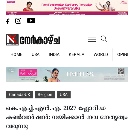
HOME
USA
INDIA
KERALA
WORLD
OPINIO
Canada-UK
Religion
USA
കെ.എച്ച്.എൻ.എ. 2027 ഫ്ലോറിഡ
കൺവൻഷൻ: നയിക്കാൻ നവ നേതൃത്വം
വരുന്നു