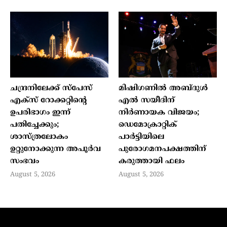
ചന്ദ്രനിലേക്ക് സ്പേസ്
മിഷിഗണിൽ അബ്‍ദുൾ
എക്സ് റോക്കറ്റിന്റെ
എൽ സയീദിന്
ഉപരിഭാഗം ഇന്ന്
നിർണായക വിജയം;
പതിച്ചേക്കും;
ഡെമോക്രാറ്റിക്
ശാസ്ത്രലോകം
പാർട്ടിയിലെ
ഉറ്റുനോക്കുന്ന അപൂർവ
പുരോഗമനപക്ഷത്തിന്
സംഭവം
കരുത്തായി ഫലം
August 5, 2026
August 5, 2026