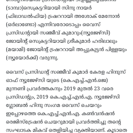
നേതൃനിരയിൽ പ്രസിഡന്റായി ടി.ഉണ്ണികൃഷ്ണൻ
(ടാമ്പാ)സെക്രട്ടറിയായി സിനു നായർ
(ഫിലാഡൽഫിയ) ട്രഷററായി അശോക് മേനോൻ
(ഒർലാണ്ടോ) എന്നിവരോടൊപ്പം വൈസ്
പ്രസിഡന്റായി സഞ്ജീവ് കുമാറും(ന്യൂജേഴ്‌സി)
ജോയിന്റ് സെക്രട്ടറിയായി ശ്രീകുമാർ ഹരിലാലും
(മയാമി) ജോയിന്റ് ട്രഷററായി അപ്പുകുട്ടൻ പിള്ളയും
(ന്യൂയോർക്ക്) വരുന്നു.
വൈസ് പ്രസിഡന്റ് സഞ്ജീവ് കുമാർ കേരള ഹിന്ദുസ്
ഓഫ് ന്യൂജേഴ്‌സി യുടെ (കെ.എച്ച്.എൻ.ജെ)
മുന്നണി പ്രവർത്തകനും 2019 മുതൽ 23 വരെ
പ്രസിഡന്റും, 2019 കെ.എച്ച്.എൻ.എ. ന്യൂജേഴ്‌സി
ഗ്ലോബൽ ഹിന്ദു സംഗമ വൈസ് ചെയറും
ഇപ്പോഴത്തെ കെ.എച്ച്.എൻ.എ. കൺവൻഷൻ
രെജിസ്ട്രേഷൻ ചെയറുമായി പ്രവർത്തിച്ചു തന്റെ
സംഘാടക മികവ് തെളിയിച്ച വ്യക്തിയാണ്. കൂടാതെ