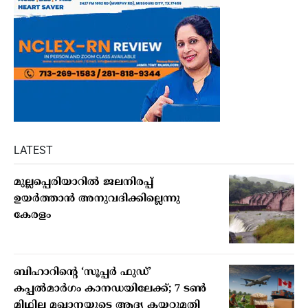
LATEST
മുല്ലപ്പെരിയാറില്‍ ജലനിരപ്പ്
ഉയര്‍ത്താന്‍ അനുവദിക്കില്ലെന്നു
കേരളം
ബിഹാറിന്റെ ‘സൂപ്പർ ഫുഡ്’
കപ്പൽമാർഗം കാനഡയിലേക്ക്; 7 ടൺ
മിഥില മഖാനയുടെ ആദ്യ കയറ്റുമതി