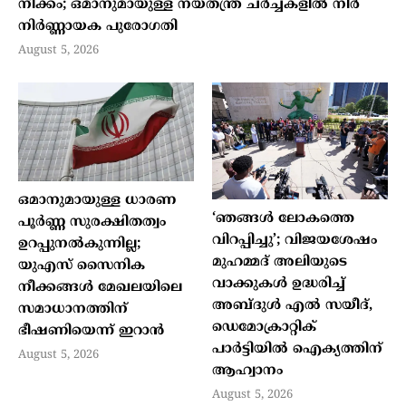
നീക്കം; ഒമാനുമായുള്ള നയതന്ത്ര ചർച്ചകളിൽ നിർ
നിർണ്ണായക പുരോഗതി
August 5, 2026
ഒമാനുമായുള്ള ധാരണ
‘ഞങ്ങൾ ലോകത്തെ
പൂർണ്ണ സുരക്ഷിതത്വം
വിറപ്പിച്ചു’; വിജയശേഷം
ഉറപ്പുനൽകുന്നില്ല;
മുഹമ്മദ് അലിയുടെ
യുഎസ് സൈനിക
വാക്കുകൾ ഉദ്ധരിച്ച്
നീക്കങ്ങൾ മേഖലയിലെ
അബ്‍ദുൾ എൽ സയീദ്,
സമാധാനത്തിന്
ഡെമോക്രാറ്റിക്
ഭീഷണിയെന്ന് ഇറാൻ
പാർട്ടിയിൽ ഐക്യത്തിന്
August 5, 2026
ആഹ്വാനം
August 5, 2026