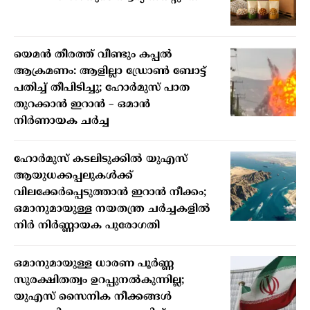
യെമൻ തീരത്ത് വീണ്ടും കപ്പൽ
ആക്രമണം: ആളില്ലാ ഡ്രോൺ ബോട്ട്
പതിച്ച് തീപിടിച്ചു; ഹോർമുസ് പാത
തുറക്കാൻ ഇറാൻ – ഒമാൻ
നിർണായക ചർച്ച
ഹോർമുസ് കടലിടുക്കിൽ യുഎസ്
ആയുധക്കപ്പലുകൾക്ക്
വിലക്കേർപ്പെടുത്താൻ ഇറാൻ നീക്കം;
ഒമാനുമായുള്ള നയതന്ത്ര ചർച്ചകളിൽ
നിർ നിർണ്ണായക പുരോഗതി
ഒമാനുമായുള്ള ധാരണ പൂർണ്ണ
സുരക്ഷിതത്വം ഉറപ്പുനൽകുന്നില്ല;
യുഎസ് സൈനിക നീക്കങ്ങൾ