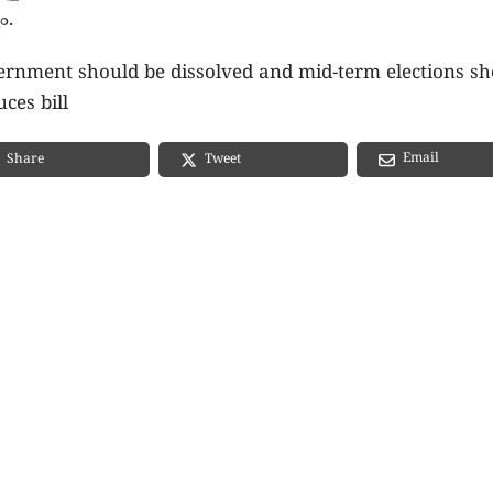
ം.
ernment should be dissolved and mid-term elections sh
ces bill
Email
Share
Tweet