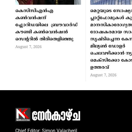
കെസിസിഎൻഎ
മെറ്റയുടെ സോഷ്യ
കൺവൻഷന്
പ്ലാറ്റ്‌ഫോമുകള്‍ ക
ഫ്ലോറിഡയിലെ ബ്രൗവാർഡ്
മാനസികാരോഗ്യത്
കൗണ്ടി കൺവെൻഷൻ
ദോഷകരമായ സാഹ
സെന്ററിൽ തിരിതെളിഞ്ഞു
സൃഷ്ടിച്ചെന്ന കേസ
മില്യണ്‍ ഡോളര്‍
August 7, 2026
ചെലവഴിക്കാന്‍ ന്യ
മെക്‌സിക്കോ കോ
ഉത്തരവ്
August 7, 2026
Chief Editor: Simon Valacheril