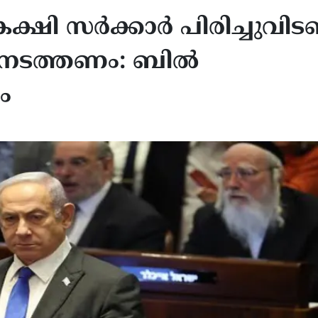
കക്ഷി സർക്കാർ പിരിച്ചുവി
പ് നടത്തണം: ബിൽ
ം