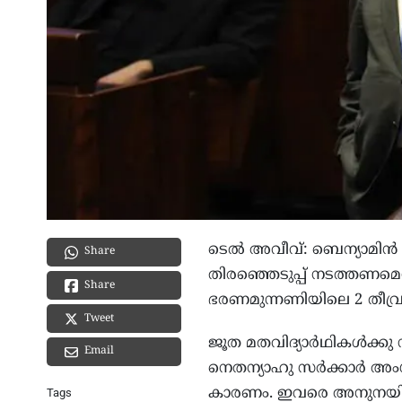
ടെൽ അവീവ്: ബെന്യാമിൻ നെത
Share
തിരഞ്ഞെടുപ്പ് നടത്തണമെന്
Share
ഭരണമുന്നണിയിലെ 2 തീവ്ര 
Tweet
ജൂത മതവിദ്യാർഥികൾക്ക
Email
നെതന്യാഹു സർക്കാർ അംഗ
കാരണം. ഇവരെ അനുനയിപ്
Tags