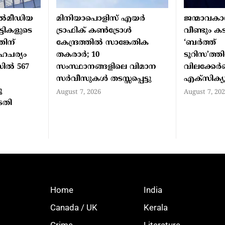
ല്‍മീഡിയ
മിനിയാപൊളിസ് എയര്‍
ജന്മാവകാ
ുട്ടികളുടെ
ട്രാഫിക് കണ്‍ട്രോള്‍
വീണ്ടും കടി
തിന്
കേന്ദ്രത്തില്‍ സാങ്കേതിക
‘ബര്‍ത്ത്
ചര്യം
തകരാര്‍; 10
ടൂറിസ’ത്തി
ില്‍ 567
സംസ്ഥാനങ്ങളിലെ വിമാന
വിലക്കേര്‍പ
സര്‍വീസുകള്‍ തടസ്സപ്പെട്ടു
എക്‌സിക്യൂ
ൂ
August 7, 2026
August 7, 20
ടതി
Home
India
Canada / UK
Kerala