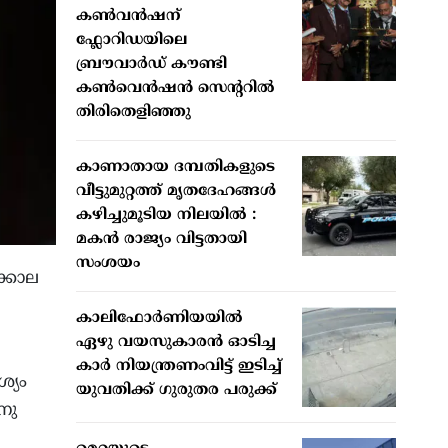
കൺവൻഷന്
ഫ്ലോറിഡയിലെ
ബ്രൗവാർഡ് കൗണ്ടി
കൺവെൻഷൻ സെന്ററിൽ
തിരിതെളിഞ്ഞു
കാണാതായ ദമ്പതികളുടെ
വീട്ടുമുറ്റത്ത് മൃതദേഹങ്ങള്‍
കഴിച്ചുമൂടിയ നിലയില്‍ :
മകന്‍ രാജ്യം വിട്ടതായി
സംശയം
ക്കാല
കാലിഫോര്‍ണിയയില്‍
ഏഴു വയസുകാരന്‍ ഓടിച്ച
കാര്‍ നിയന്ത്രണംവിട്ട് ഇടിച്ച്
്യം
യുവതിക്ക് ഗുരുതര പരുക്ക്
നു