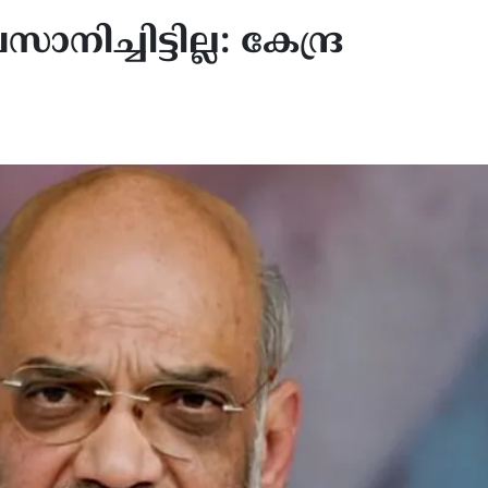
ിച്ചിട്ടില്ല: കേന്ദ്ര