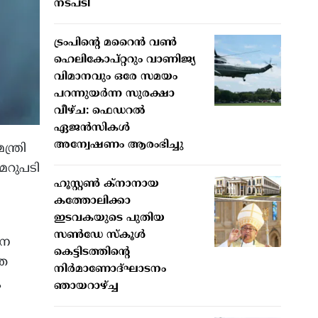
നടപടി
ട്രംപിന്റെ മറൈന്‍ വണ്‍
ഹെലികോപ്റ്ററും വാണിജ്യ
വിമാനവും ഒരേ സമയം
പറന്നുയര്‍ന്ന സുരക്ഷാ
വീഴ്ച: ഫെഡറല്‍
ഏജന്‍സികള്‍
അന്വേഷണം ആരംഭിച്ചു
്ത്രി
 മറുപടി
ഹൂസ്റ്റണ്‍ ക്നാനായ
കത്തോലിക്കാ
ഇടവകയുടെ പുതിയ
സണ്‍ഡേ സ്‌കൂള്‍
നെ
കെട്ടിടത്തിന്റെ
തെ
നിര്‍മാണോദ്ഘാടനം
ു
ഞായറാഴ്ച്ച