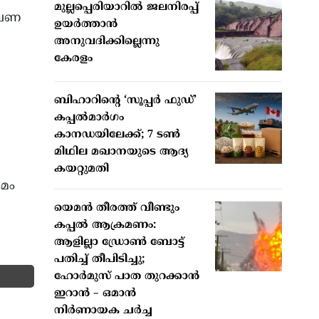
മുല്ലപ്പെരിയാറില്‍ ജലനിരപ്പ്
ലതവണ
ഉയര്‍ത്താന്‍
അനുവദിക്കില്ലെന്നു
കേരളം
ബിഹാറിന്റെ ‘സൂപ്പർ ഫുഡ്’
കപ്പൽമാർഗം
കാനഡയിലേക്ക്; 7 ടൺ
മിഥില മഖാനയുടെ ആദ്യ
കയറ്റുമതി
രമം
യെമൻ തീരത്ത് വീണ്ടും
കപ്പൽ ആക്രമണം:
ആളില്ലാ ഡ്രോൺ ബോട്ട്
പതിച്ച് തീപിടിച്ചു;
ഹോർമുസ് പാത തുറക്കാൻ
ഇറാൻ – ഒമാൻ
നിർണായക ചർച്ച