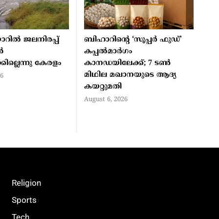
യാറില്‍ ജലനിരപ്പ്
ബിഹാറിന്റെ ‘സൂപ്പർ ഫുഡ്’
‍
കപ്പൽമാർഗം
ില്ലെന്നു കേരളം
കാനഡയിലേക്ക്; 7 ടൺ
മിഥില മഖാനയുടെ ആദ്യ
26
കയറ്റുമതി
August 6, 2026
Religion
Sports
Tech