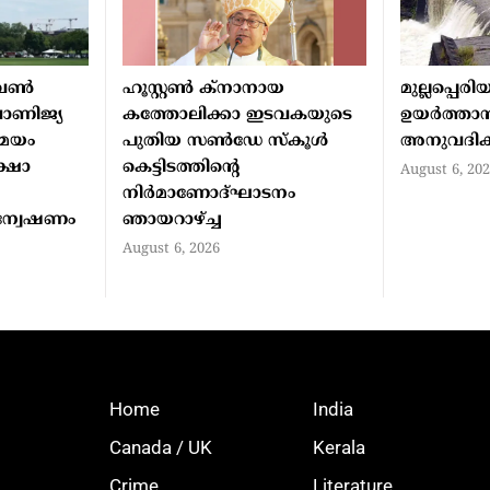
വണ്‍
ഹൂസ്റ്റണ്‍ ക്നാനായ
മുല്ലപ്പെരി
വാണിജ്യ
കത്തോലിക്കാ ഇടവകയുടെ
ഉയര്‍ത്താന്
സമയം
പുതിയ സണ്‍ഡേ സ്‌കൂള്‍
അനുവദിക്ക
ക്ഷാ
കെട്ടിടത്തിന്റെ
August 6, 20
നിര്‍മാണോദ്ഘാടനം
ന്വേഷണം
ഞായറാഴ്ച്ച
August 6, 2026
Home
India
Canada / UK
Kerala
Crime
Literature