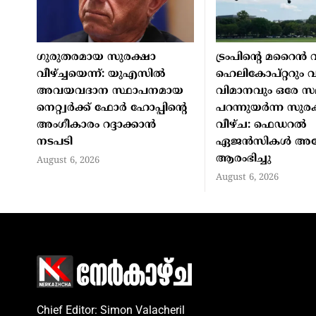
ഗുരുതരമായ സുരക്ഷാ
ട്രംപിന്റെ മറൈന്‍ 
വീഴ്ച്ചയെന്ന്: യുഎസില്‍
ഹെലികോപ്റ്ററും 
അവയവദാന സ്ഥാപനമായ
വിമാനവും ഒരേ 
നെറ്റ്വര്‍ക്ക് ഫോര്‍ ഹോപ്പിന്റെ
പറന്നുയര്‍ന്ന സുര
അംഗീകാരം റദ്ദാക്കാന്‍
വീഴ്ച: ഫെഡറല്‍
നടപടി
ഏജന്‍സികള്‍ അ
ആരംഭിച്ചു
August 6, 2026
August 6, 2026
Chief Editor: Simon Valacheril