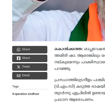
കൊല്‍ക്കത്ത:
ഓപ്പറേഷന്‍ 
Share
അമിത് ഷാ. ആരെങ്കിലും വെല്
Share
നല്കുമെന്നും പാക്കിസ്ഥാ
Tweet
പറഞ്ഞു.
Email
പ്രസംഗത്തിലുടനീളം പശ്
(ടി.എം.സി) കടുത്ത ഭാഷയില
Tags
തുടര്‍ന്നു ഏപ്രിലില്‍ ഉണ
operation sindhoor
പ്രധാന ആരോപണം.