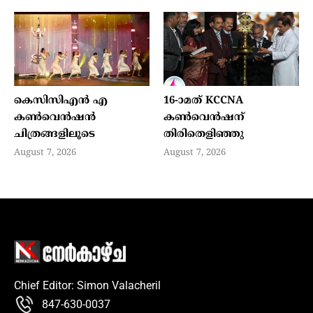
കെസിസിഎൻ എ
16-ാമത് KCCNA
കൺവെൻഷൻ
കൺവെൻഷന്
ചിത്രങ്ങളിലൂടെ
തിരിതെളിഞ്ഞു
August 7, 2026
August 7, 2026
Chief Editor: Simon Valacheril
847-630-0037