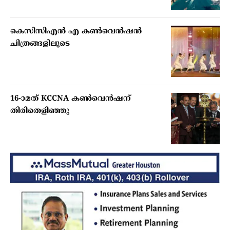
കെസിസിഎൻ എ കൺവെൻഷൻ
ചിത്രങ്ങളിലൂടെ
16-ാമത് KCCNA കൺവെൻഷന്
തിരിതെളിഞ്ഞു