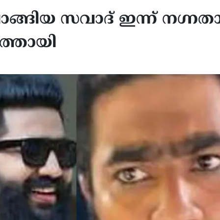
ാങ്ങിയ സവാദ് ഇന്ന് നഗ്നത
കത്തായി