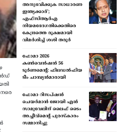
അനുഭവിക്കുക സാധാരണ
ഇന്ത്യക്കാര്‍’;
എഫ്‌സിആര്‍എ
നിയമഭേദഗതിക്കെതിരെ
കേന്ദ്രത്തെ രൂക്ഷമായി
വിമര്‍ശിച്ച് ശശി തരൂര്‍
ഫോമാ 2026
കണ്‍വെന്‍ഷന്‍ 56
യ
ടൂര്‍ണമെന്റ്: ഫിലഡല്‍ഫിയ
്‍ഡ്
ടീം ചാമ്പ്യന്‍മാരായി
ീയതി
 നേരെ
ഫോമാ റിസപ്ഷന്‍
ചെയര്‍മാന്‍ ജോയി എന്‍
സാമുവേലിന് ലൈഫ് ടൈം
അച്ചീവ്‌മെന്റ് പുരസ്‌കാരം
്‍
സമ്മാനിച്ചു
്