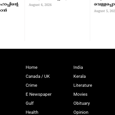
 ഹോപ്പിന്റെ
വെള്ളപ്പൊ
August 6, 2026
ാന്‍
August 5, 20
Home
India
Canada / UK
Kerala
Crime
Literature
E Newspaper
Movies
Gulf
Obituary
Health
Opinion