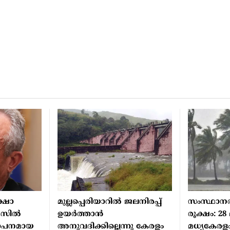
്ഷാ
മുല്ലപ്പെരിയാറില്‍ ജലനിരപ്പ്
സംസ്ഥാനത്
എസില്‍
ഉയര്‍ത്താന്‍
രൂക്ഷം: 2
ാപനമായ
അനുവദിക്കില്ലെന്നു കേരളം
മധ്യകേരളം