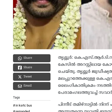
തൃശ്ശൂര്‍: കെ.എസ്.ആര്‍.
Share
കേസില്‍ അറസ്റ്റിലായ കോഴ
Share
ചെയ്തു. തൃശ്ശൂര്‍ ജുഡീഷ്യ
Tweet
മലപ്പുറത്തേക്കുള്ള കെ.എ
ലൈംഗികാതിക്രമം നടത്തിയത
Email
പേരാമംഗലത്തുവച്ച് സവാദ് 
Tags
പിന്നീട് തമിഴ്നാട്ടില്‍ നി
in ksrtc bus
അന്നുതന്നെ യുവതി ഈസ്റ്
remanded