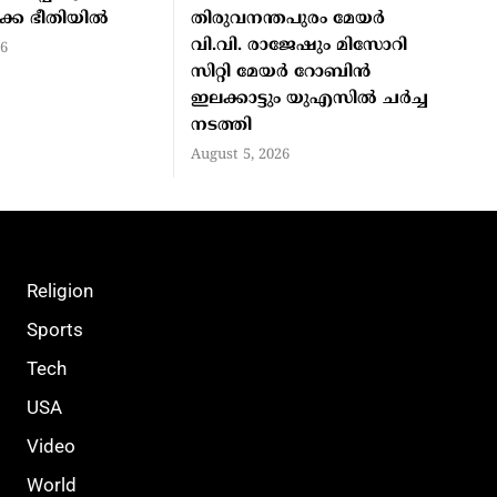
ക്ക ഭീതിയിൽ
തിരുവനന്തപുരം മേയർ
വി.വി. രാജേഷും മിസോറി
26
സിറ്റി മേയർ റോബിൻ
ഇലക്കാട്ടും യുഎസിൽ ചർച്ച
നടത്തി
August 5, 2026
Religion
Sports
Tech
USA
Video
World