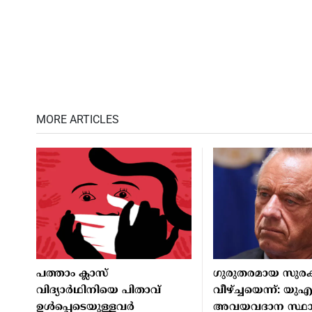
MORE ARTICLES
പത്താം ക്ലാസ്
ഗുരുതരമായ സുരക
വിദ്യാര്‍ഥിനിയെ പിതാവ്
വീഴ്ച്ചയെന്ന്: യു
ഉള്‍പ്പെടെയുള്ളവര്‍
അവയവദാന സ്ഥ