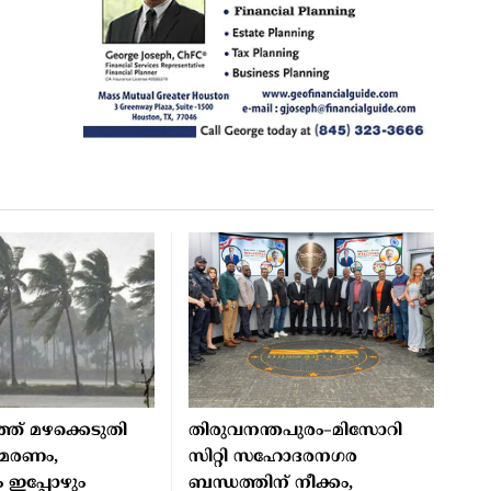
ത് മഴക്കെടുതി
തിരുവനന്തപുരം–മിസോറി
8 മരണം,
സിറ്റി സഹോദരനഗര
 ഇപ്പോഴും
ബന്ധത്തിന് നീക്കം,