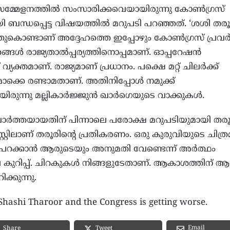
മ്മേളനത്തിൽ സംസാരിക്കവെയായിരുന്നു കോൺഗ്രസ്
 ബന്ധപ്പെട്ട വിഷയത്തിൽ മറുപടി പറഞ്ഞത്. ‘ശശി തരൂര
തുകൊണ്ടാണ് അദ്ദേഹത്തെ ഇപ്പോഴും കോൺഗ്രസ് പ്രവ
ങ്ങൾ രാജ്യതാൽപ്പര്യത്തിനൊപ്പമാണ്. ഓപ്പറേഷൻ
 വ്യക്തമാണ്. രാജ്യമാണ് പ്രധാനം. പക്ഷെ മറ്റ് ചിലർക്ക്
ൊക്കെ രണ്ടാമതാണ്. അതിനിപ്പോൾ നമുക്ക്
ായിരുന്നു മല്ലികാർജ്ജുൻ ഖാർഗെയുടെ വാക്കുകൾ.
ർത്തയായതിന് പിന്നാലെ പരോക്ഷ മറുപടിയുമായി തര
്റ്റിലാണ് തരൂരിന്റെ പ്രതികരണം. ഒരു കുരുവിയുടെ ചിത്
നത്. പറക്കാൻ ആരുടെയും അനുമതി വേണ്ടെന്ന് അർത്ഥം
 കുറിപ്പ്. ചിറകുകൾ നിങ്ങളുടേതാണ്. ആകാശത്തിന് ആ
ക്കുന്നു.
Shashi Tharoor and the Congress is getting worse.
Email
Share
Tweet