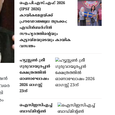
ഐ.പി.എസ്.എഫ് 2026
(IPSF 2026)
കായികമേളയ്ക്ക്
പ്രൗഢോജ്ജ്വല തുടക്കം;
എഡിന്‍ബര്‍ഗില്‍
സൗഹൃദത്തിന്റെയും
കൂട്ടായ്മയുടെയും കായിക
വസന്തം
ഹ്യൂസ്റ്റണ്‍ ശ്രീ
ഗുരുവായൂരപ്പന്‍
ക്ഷേത്രത്തില്‍
്ഷൻ
ഓണാഘോഷം
2026 ഓഗസ്റ്റ്
അവരെ
23ന്
ശി
രം
ഐസിഇസിഎച്ച്
ബാഡ്മിന്റണ്‍