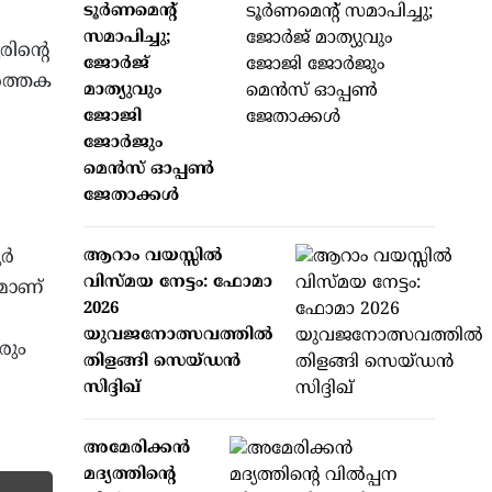
ടൂര്‍ണമെന്റ്
സമാപിച്ചു;
ിന്റെ
ജോര്‍ജ്
ർത്തക
മാത്യുവും
ജോജി
ജോര്‍ജും
മെന്‍സ് ഓപ്പണ്‍
ജേതാക്കള്‍
ൂർ
ആറാം വയസ്സില്‍
വിസ്മയ നേട്ടം: ഫോമാ
രമാണ്
2026
യുവജനോത്സവത്തില്‍
രും
തിളങ്ങി സെയ്ഡന്‍
സിദ്ദിഖ്
അമേരിക്കന്‍
മദ്യത്തിന്റെ