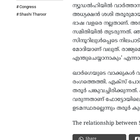
ന്യൂഡൽഹിയിൽ വാർത്താസ
Congress
അധ്യക്ഷൻ ശശി തരൂരുമായി
Shashi Tharoor
ഭാഷ വളരെ നല്ലതാണ്. അ
സമിതിയിൽ തുടരുന്നത്. ഞ
സിന്ദൂറിലുൾപ്പെടെ നിലപാട്
മോദിയാണ് വലുത്. രാജ്യമ
എന്തുചെയ്യാനാകും’ എന്ന
ഖാർഗെയുടെ വാക്കുകൾ വാ
രംഗത്തെത്തി. എക്‌സ് പോസ
തരൂർ പങ്കുവച്ചിരിക്കുന്
വരുന്നതാണ് ഫോട്ടോയിലെ
ഉടമസ്ഥരല്ലെന്നും തരൂർ കുറി
The relationship between 
Share