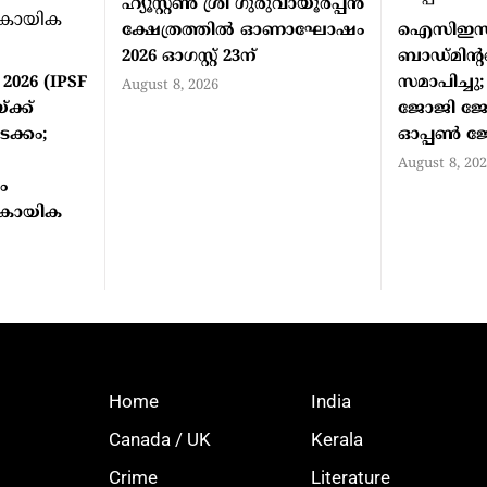
ഹ്യൂസ്റ്റണ്‍ ശ്രീ ഗുരുവായൂരപ്പന്‍
ക്ഷേത്രത്തില്‍ ഓണാഘോഷം
ഐസിഇസിഎ
2026 ഓഗസ്റ്റ് 23ന്
ബാഡ്മിന്റണ
026 (IPSF
സമാപിച്ചു;
August 8, 2026
ക്ക്
ജോജി ജോര്
ക്കം;
ഓപ്പണ്‍ ജ
August 8, 20
ം
ം കായിക
Home
India
Canada / UK
Kerala
Crime
Literature