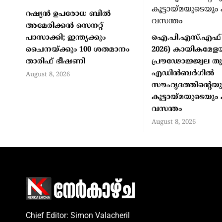
റഷ്യന്‍ ഉപരോധ ബില്‍
അമേരിക്കന്‍ സെനറ്റ്
പാസാക്കി; ഇന്ത്യക്കും
ഐ.പി.എസ്.എഫ് 2
ചൈനയ്ക്കും 100 ശതമാനം
2026) കായികമേളയ്
താരിഫ് ഭീഷണി
പ്രൗഢോജ്ജ്വല തുട
എഡിന്‍ബര്‍ഗില്‍
August 8, 2026
സൗഹൃദത്തിന്റെയു
കൂട്ടായ്മയുടെയു
വസന്തം
August 8, 2026
Chief Editor: Simon Valacheril