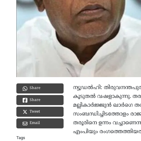
ന്യൂഡൽഹി: തിരുവനന്തപു
Share
കൂടുതൽ വഷളാകുന്നു. തരൂ
Share
മല്ലികാർജ്ജുൻ ഖാർഗെ തന
Tweet
സംബന്ധിച്ചിടത്തോളം രാജ
തരൂരിനെ ഉന്നം വച്ചാണെന്
Email
എംപിയും രംഗത്തെത്തിയത
Tags