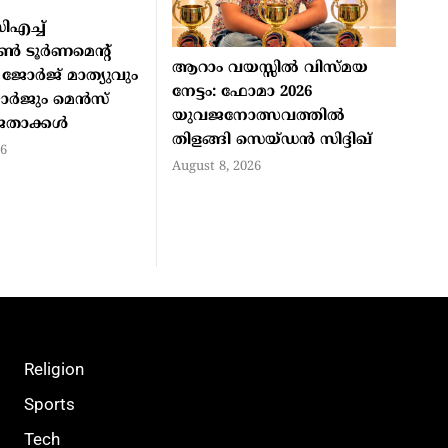
ച്ച്
്‍ ടൂര്‍ണമെന്റ്
ആറാം വയസ്സില്‍ വിസ്മയ
 ജോര്‍ജ് മാത്യുവും
നേട്ടം: ഫോമാ 2026
‍ജും മെന്‍സ്
യുവജനോത്സവത്തില്‍
േതാക്കള്‍
തിളങ്ങി സെയ്ഡന്‍ സിദ്ദിഖ്
26
August 8, 2026
Religion
Sports
Tech