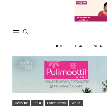
HOME
USA
INDIA
Headline
India
Latest News
World