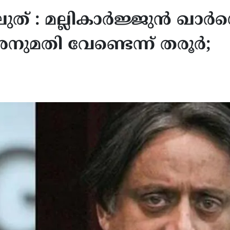
ുത് : മല്ലികാർജ്ജുൻ ഖാർഗ
ുമതി വേണ്ടെന്ന് തരൂർ;