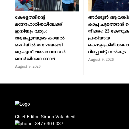
കേരളത്തിന്റെ
അർജുൻ ആയങ്കിക
മനോഹാരിതയിലേക്ക്
കാപ്പ ചുമത്താൻ 
ഇനിയും വരും;
നീക്കം; 23 കേസു
ആലപ്പുഴയുടെ കായൽ
പ്രതിയായ
ഭംഗിയിൽ മനംമയങ്ങി
കൊടുംക്രിമിനലെന്
യു.എസ് അംബാസഡർ
റിപ്പോർട്ട് നൽകും
സെർജിയോ ഗോർ
August 9, 2026
August 9, 2026
Chief Editor: Simon Valacheril
847-630-0037