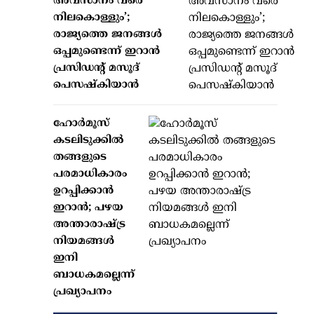
അവസാനം വരെ
നിലകൊള്ളും’;
രാജ്യത്തെ ജനങ്ങൾ
ഒപ്പമുണ്ടെന്ന് ഇറാൻ
പ്രസിഡന്റ് മസൂദ്
പെസഷ്കിയാൻ
ഹോർമൂസ്
കടലിടുക്കിൽ
തങ്ങളുടെ
പരമാധികാരം
ഉറപ്പിക്കാൻ
ഇറാൻ; പഴയ
അന്താരാഷ്ട്ര
നിയമങ്ങൾ
ഇനി
ബാധകമല്ലെന്ന്
പ്രഖ്യാപനം