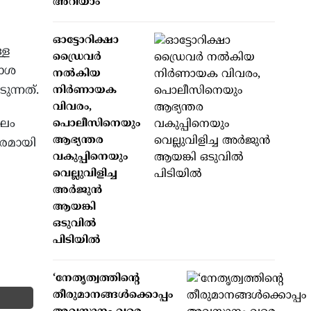
അറിയാം
ഓട്ടോറിക്ഷാ
്ള
ഡ്രൈവർ
കാശ
നൽകിയ
ുന്നത്.
നിർണായക
വിവരം,
ംഘം
പൊലീസിനെയും
ആഭ്യന്തര
കരമായി
വകുപ്പിനെയും
വെല്ലുവിളിച്ച
അർജുൻ
ആയങ്കി
ഒടുവിൽ
പിടിയിൽ
‘നേതൃത്വത്തിന്റെ
തീരുമാനങ്ങൾക്കൊപ്പം