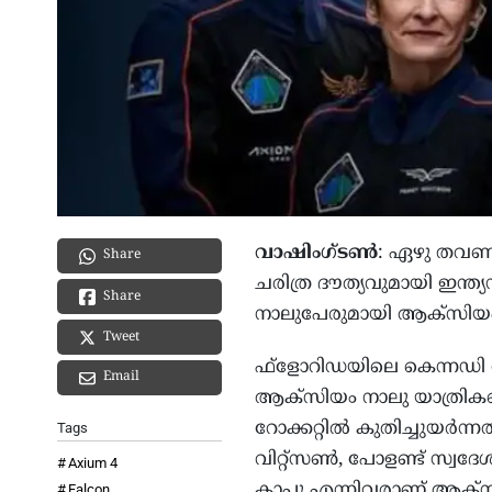
വാഷിംഗ്ടണ്‍
: ഏഴു തവണ മാ
Share
ചരിത്ര ദൗത്യവുമായി ഇന്ത്
Share
നാലുപേരുമായി ആക്സിയം 4 ദ
Tweet
ഫ്‌ളോറിഡയിലെ കെന്നഡി സ്
Email
ആക്‌സിയം നാലു യാത്രികരെ
റോക്കറ്റില്‍ കുതിച്ചുയര്‍
Tags
വിറ്റ്‌സണ്‍, പോളണ്ട് സ്വദേ
Axium 4
കാപു എന്നിവരാണ് ആക്സി
Falcon