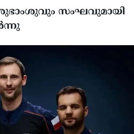
ം: ശുഭാംശുവും സംഘവുമായി
ന്നു