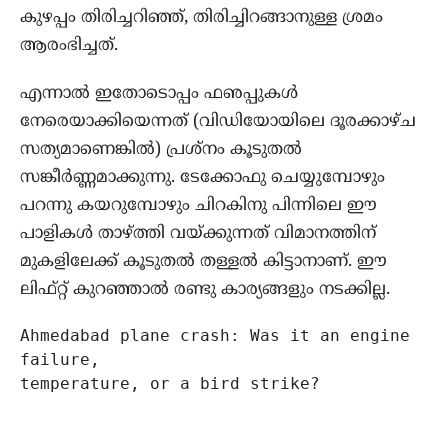
കുഴപ്പം തിരിച്ചറിഞ്ഞ്, തിരിച്ചിറങ്ങാനുള്ള ശ്രമം
ആരംഭിച്ചത്.
എന്നാൽ ഇതോടൊപ്പം ഫഌപ്പുകൾ
നേരെയാക്കിയെന്നത് (വിഡിയോയിലെ ദൂരക്കാഴ്ച
സത്യമാണെങ്കിൽ) പ്രശ്‌നം കൂടുതൽ
സങ്കീർണ്ണമാക്കുന്നു. ടേക്കോഫു ചെയ്യുമ്പോഴും
പറന്നു കയറുമ്പോഴും ചിറകിനു പിന്നിലെ ഈ
പാളികൾ താഴ്ത്തി വയ്ക്കുന്നത് വിമാനത്തിന്
മുകളിലേക്ക് കൂടുതൽ തള്ളൽ കിട്ടാനാണ്. ഈ
ലിഫ്റ്റ് കുറഞ്ഞാൽ രണ്ടു കാര്യങ്ങളും നടക്കില്ല.
Ahmedabad plane crash: Was it an engine 
failure, 

temperature, or a bird strike?
