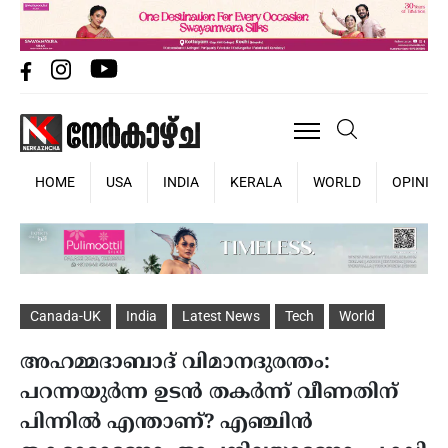
HOME
USA
INDIA
KERALA
WORLD
OPINIO
Canada-UK
India
Latest News
Tech
World
അഹമ്മദാബാദ് വിമാനദുരന്തം:
പറന്നയുർന്ന ഉടൻ തകർന്ന് വീണതിന്
പിന്നിൽ എന്താണ്? എഞ്ചിൻ