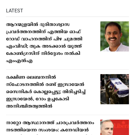
LATEST
ആറന്മുളയിൽ ദുരിതാശ്വാസ
പ്രവർത്തനത്തിന് എത്തിയ ഓഫ്
റോഡ് വാഹനത്തിന് പിഴ ചുമത്തി
എംവിഡി; തുക അടക്കാൻ യൂത്ത്
കോൺഗ്രസിന് നിർദ്ദേശം നൽകി
എംഎൽഎ
ദക്ഷിണ ലെബനനിൽ
സ്ഫോടനത്തിൽ രണ്ട് ഇസ്രായേൽ
സൈനികർ കൊല്ലപ്പെട്ടു; തിരിച്ചടിച്ച്
ഇസ്രായേൽ, റോം ഉച്ചകോടി
അനിശ്ചിതത്വത്തിൽ
നാറ്റോ ആസ്ഥാനത്ത് ചാരപ്രവര്‍ത്തനം
നടത്തിയെന്ന സംശയം: കനേഡിയന്‍