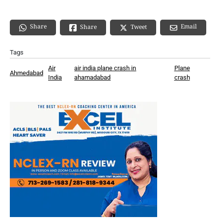
Share
Email
Share
Tweet
Tags
Air
air india plane crash in
Plane
Ahmedabad
India
ahamadabad
crash