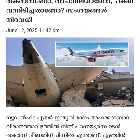
തകരാറാണോ, താപനിലയാണോ, പക്ഷി
വന്നിടിച്ചതാണോ? സംശയങ്ങൾ
നിരവധി
June 12, 2025 11:42 pm
ന്യൂഡൽഹി: എയർ ഇന്ത്യ വിമാനം അഹമ്മദാബാദ്
വിമാനത്താവളത്തിൽ നിന്ന് പറന്നയുർന്ന ഉടൻ
തകർന്ന് വീണതിന് പിന്നിൽ എന്താണ്? എഞ്ചിൻ