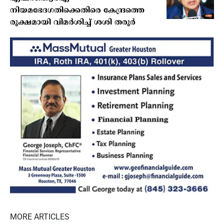
നിയമഭേദഗതിക്കെതിരെ കേന്ദ്രത്തെ
രൂക്ഷമായി വിമര്‍ശിച്ച് ശശി തരൂര്‍
MORE ARTICLES