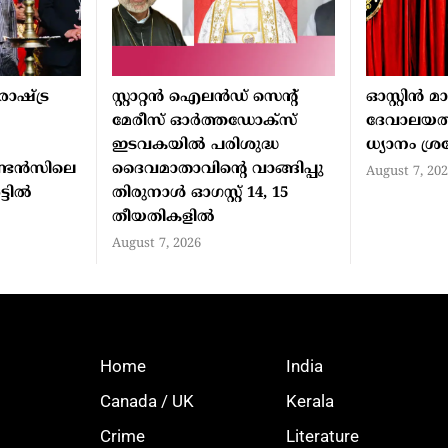
ാഷ്ട്ര
സ്റ്റാറ്റന്‍ ഐലന്‍ഡ് സെന്റ്
ഓസ്റ്റിൻ 
മേരീസ് ഓര്‍ത്തഡോക്‌സ്
ദേവാലയത
ഇടവകയില്‍ പരിശുദ്ധ
ധ്യാനം ശ്
്ടൻസിലെ
ദൈവമാതാവിന്റെ വാങ്ങിപ്പു
August 7, 20
്ടിൽ
തിരുനാള്‍ ഓഗസ്റ്റ് 14, 15
തീയതികളില്‍
August 7, 2026
Home
India
Canada / UK
Kerala
Crime
Literature