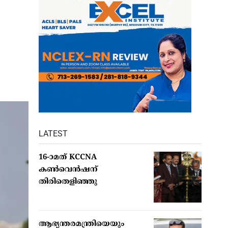
LATEST
16-ാമത് KCCNA
കൺവെൻഷന്
തിരിതെളിഞ്ഞു
ആഭ്യന്തരമന്ത്രിയെയും