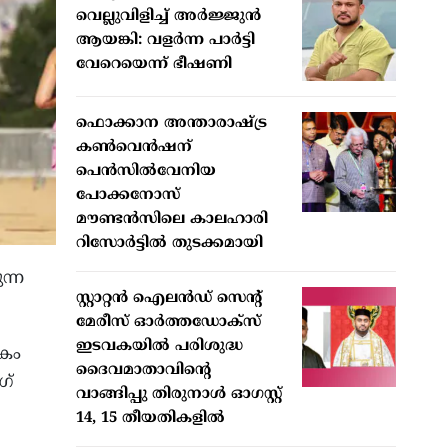
വെല്ലുവിളിച്ച് അര്‍ജ്ജുന്‍
ആയങ്കി: വളര്‍ന്ന പാര്‍ട്ടി
വേറെയെന്ന് ഭീഷണി
ഫൊക്കാന അന്താരാഷ്ട്ര
കൺവെൻഷന്
പെൻസിൽവേനിയ
പോക്കനോസ്
മൗണ്ടൻസിലെ കാലഹാരി
റിസോർട്ടിൽ തുടക്കമായി
ന്ന
സ്റ്റാറ്റന്‍ ഐലന്‍ഡ് സെന്റ്
മേരീസ് ഓര്‍ത്തഡോക്‌സ്
ഇടവകയില്‍ പരിശുദ്ധ
ികം
ദൈവമാതാവിന്റെ
ഗ്
വാങ്ങിപ്പു തിരുനാള്‍ ഓഗസ്റ്റ്
14, 15 തീയതികളില്‍