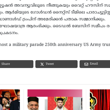
റ്റിറ്റ്യൂഷൻ അവന്യൂവിലൂടെ നീങ്ങുകയും വൈറ്റ് ഹൗസിന് സ
. ആർമിയുടെ ഗോൾഡൻ നൈറ്റ്സ് ടീമിലെ പാരാച്യൂട്ടിസ്റ
ി ഡോണാൾഡ് ട്രംപിന് അമേരിക്കൻ പതാക സമ്മാനിക്കും.
 ഘോഷയാത്ര ആരംഭിക്കും. ടൈഡൽ ബേസിന് സമീപം രാത
ാപ്രകടനം.
 host a military parade 250th anniversary US Army tr
Email
Share
Tweet