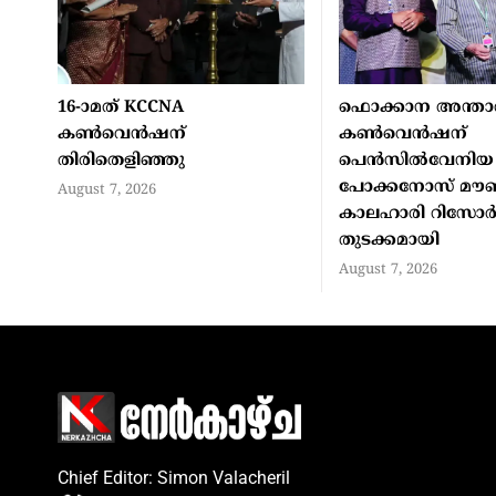
16-ാമത് KCCNA
ഫൊക്കാന അന്താര
കൺവെൻഷന്
കൺവെൻഷന്
തിരിതെളിഞ്ഞു
പെൻസിൽവേനിയ
പോക്കനോസ് മൗണ
August 7, 2026
കാലഹാരി റിസോർട
തുടക്കമായി
August 7, 2026
Chief Editor: Simon Valacheril