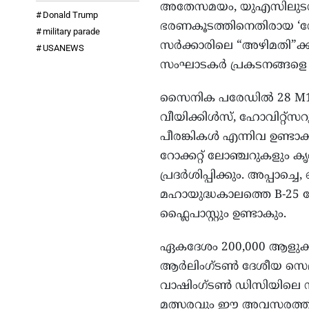
അതേസമയം, യുഎസിലുടനീളമ
Donald Trump
ഭരണകൂടത്തിനെതിരായ ‘നോ 
military parade
സർക്കാരിലെ “അഴിമതി”ക്ക്
USANEWS
സംഘാടകർ പ്രകടനങ്ങളെ ക
സൈനിക പരേഡിൽ 28 M1 അബ്
വീയിക്കിൾസ്, ഹോവിറ്റ്‌സറ
പീരങ്കികൾ എന്നിവ ഉണ്ടാക
റോക്കറ്റ് ലോഞ്ചറുകളും
പ്രദർശിപ്പിക്കും. അപ്പാച്
മഹായുദ്ധകാലത്തെ B-25 
ഫ്ലൈപാസ്റ്റും ഉണ്ടാകും.
ഏകദേശം 200,000 ആളുകൾ പര
ആർലിംഗ്ടൺ ദേശീയ സെമിത്
വാഷിംഗ്ടൺ ഡിസിയിലെ 
മത്സരവും ഈ അവസരത്തിൽ 