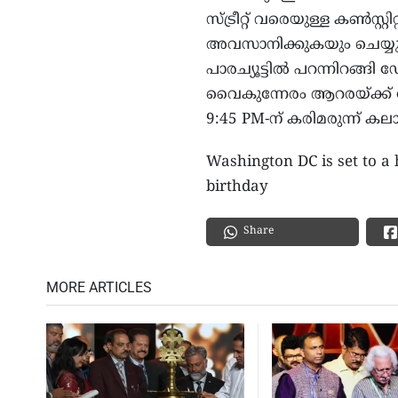
സ്ട്രീറ്റ് വരെയുള്ള കൺസ്
അവസാനിക്കുകയും ചെയ്യും
പാരച്യൂട്ടിൽ പറന്നിറങ്ങ
വൈകുന്നേരം ആറരയ്ക്ക്
9:45 PM-ന് കരിമരുന്ന് കല
Washington DC is set to a
birthday
Share
MORE ARTICLES