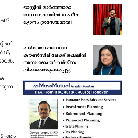
ഓസ്റ്റിൻ മാർത്തോമാ
ദേവാലയത്തിൽ സംഗീത
ാണ്
ധ്യാനം ശ്രദ്ധേയമായി
ിംഗ്
മാര്‍ത്തോമ്മാ സഭാ
ൾസ്,
കൗണ്‍സിലിലേക്ക് ഷെലിന്‍
ടാതെ,
അന്ന ജോണ്‍ വര്‍ഗീസ്
തിരഞ്ഞെടുക്കപ്പെട്ടു
ോക
കുന്ന
 15-ആം