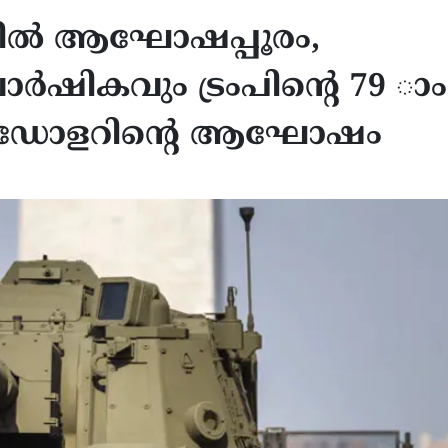
യിൽ ആഘോഷപ്പൂരം,
ാർഷികവും ട്രംപിൻ്റെ 79 ാം
്യൺ ഡോളറിൻ്റെ ആഘോഷം