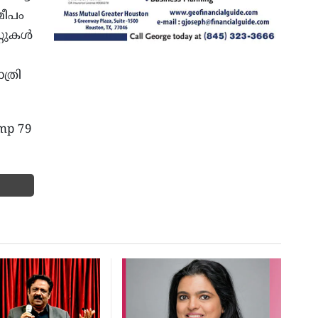
മീപം
്റുകൾ
്രി
ump 79