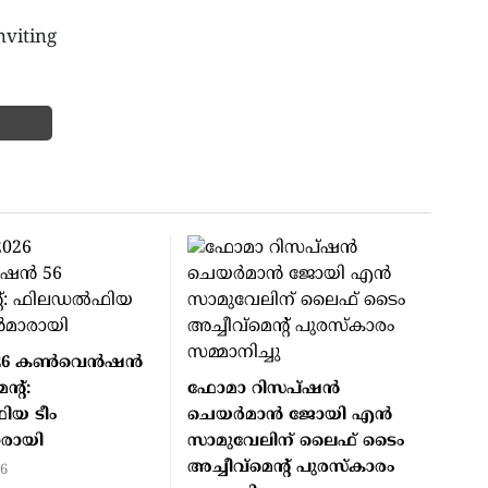
nviting
6 കണ്‍വെന്‍ഷന്‍
ന്റ്:
ഫോമാ റിസപ്ഷന്‍
ിയ ടീം
ചെയര്‍മാന്‍ ജോയി എന്‍
മാരായി
സാമുവേലിന് ലൈഫ് ടൈം
അച്ചീവ്‌മെന്റ് പുരസ്‌കാരം
26