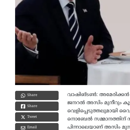
വാഷിങ്ടൺ: അമേരിക്കൻ പ
Share
ജനറൽ അസിം മുനീറും കൂടി
Share
വെളിപ്പെടുത്തലുമായി വൈ
Tweet
നൊബേൽ സമ്മാനത്തിന് നാ
പിന്നാലെയാണ് അസിം മുനീറ
Email