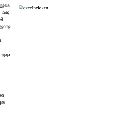
ങളുടെ
 ഒരു
യി
്ത്യ-
.
യുള്ള
ൂടെ
ചത്