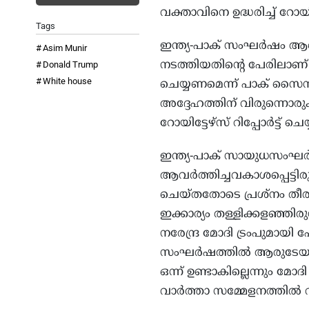
വക്താവിനെ ഉദ്ധരിച്ച് റോയിട്ട
Tags
ഇന്ത്യ-പാക് സംഘർഷം ആണവ
Asim Munir
നടത്തിയതിന്‍റെ പേരിലാണ
Donald Trump
White house
ചെയ്യണമെന്ന് പാക് സൈന
അദ്ദേഹത്തിന് വിരുന്നൊരു
റോയിട്ടേഴ്‌സ് റിപ്പോർട്ട് ചെയ്
ഇന്ത്യ-പാക് സായുധസംഘർ
ആവർത്തിച്ചവകാശപ്പെട്ടിരു
ചെയ്തതോടെ പ്രശ്നം തീരുകയ
ഇക്കാര്യം തള്ളിക്കളഞ്ഞിര
നരേന്ദ്ര മോദി ട്രംപുമായ
സംഘർഷത്തിൽ ആരുടേയും മധ്
ഒന്ന് ഉണ്ടാകില്ലെന്നും മോദ
വാർത്താ സമ്മേളനത്തിൽ വ്യ