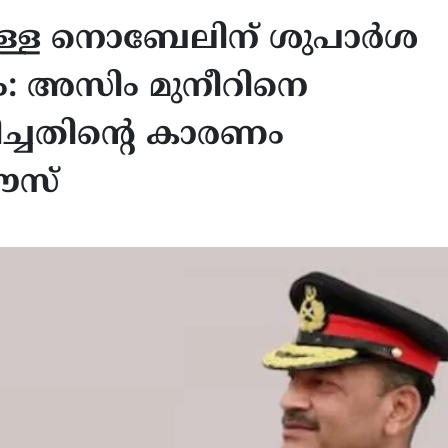
നുള്ള നൊബേലിന് ശുപാർശ
ം: അസിം മുനീറിനെ
ിച്ചതിൻ്റെ കാരണം
ഹൗസ്