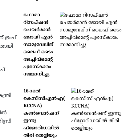
ഫോമാ
റിസപ്ഷന്‍
ചെയര്‍മാന്‍
ട്രംപ്
ജോയി എന്‍
സാമുവേലിന്
ഞതായി
ലൈഫ് ടൈം
അച്ചീവ്‌മെന്റ്
പുരസ്‌കാരം
പ്
സമ്മാനിച്ചു
16-ാമത്
്ത്രി
കെസിസിഎന്‍എ(
KCCNA)
തിൽ
കണ്‍വെന്‍ഷന്
ഇന്നു
ിസ്രി
ഫ്‌ളോറിഡയില്‍
തിരി തെളിയും