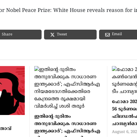
or Nobel Peace Prize: White House reveals reason for i
Email
Share
Tweet
ഫോമാ 202
56 ടൂര്‍ണമെ
ഇതിന്റെ ദുരിതം
ഫിലഡല്‍ഫ
അനുഭവിക്കുക സാധാരണ
ചാമ്പ്യന്‍
ിതാവ്
ഇന്ത്യക്കാര്‍’; എഫ്‌സിആര്‍എ
August 6, 20