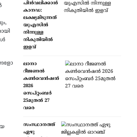
പിന്‍വലിക്കാന്‍
ർ
കാനഡ:
ലക്ഷ്യമിടുന്നത്
ും,
യുഎസില്‍
തായി
നിന്നുള്ള
ാൾ
നികുതിയില്‍
ഇളവ്
ങ്ങളോ
ലാനാ
റീജണല്‍
കണ്‍വെന്‍ഷന്‍
2026
സെപ്റ്റംബര്‍
25മുതല്‍ 27
വരെ
സംസ്ഥാനത്ത്
ായ
ഏഴു