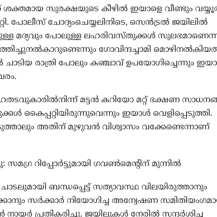
് ശക്തമായ സുരക്ഷയുടെ കീഴിൽ ഇയാളെ വീണ്ടും വയ്യൂ
റ്റി. പോലീസ് ചോദ്യംചെയ്യലിനിടെ, സെൻട്രൽ ജയിലിൽ
ുള്ള മദ്യവും പോലുള്ള ലഹരിവസ്തുക്കൾ സുലഭമാണെന്ന
തിച്ചുനൽകാറുണ്ടെന്നും ഗോവിന്ദച്ചാമി മൊഴിനൽകിയ
 ചാടിയ രാത്രി പോലും കഞ്ചാവ് ഉപയോഗിച്ചെന്നും ഇയ
ിവരം.
തടവുകാരിൽനിന്ന് മട്ടൻ കറിയോ മറ്റ് ഭക്ഷണ സാധന
ൾ കൈപ്പറ്റിയിരുന്നുവെന്നും ഇയാൾ വെളിപ്പെടുത്തി.
്താലും അതിന് മുഴുവൻ വിശ്വാസം വക്കേണ്ടെന്നാണ്
സമഗ്ര റിപ്പോർട്ടുമായി ഗവൺമെന്റിന് മുന്നിൽ
ചാടലുമായി ബന്ധപ്പെട്ട് സത്യാവസ്ഥ വിലയിരുത്താനും
്കാനും സർക്കാർ നിയോഗിച്ച അന്വേഷണ സമിതിയംഗമ
്രൻ നായർ പ്രതികരിച്ചു. ജയിലുകൾ നേരിൽ സന്ദർശിച്ച