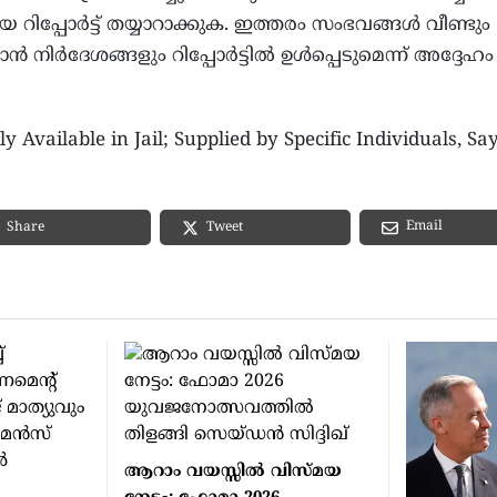
 റിപ്പോർട്ട് തയ്യാറാക്കുക. ഇത്തരം സംഭവങ്ങൾ വീണ്ടും
ൻ നിർദേശങ്ങളും റിപ്പോർട്ടിൽ ഉൾപ്പെടുമെന്ന് അദ്ദേഹം
 Available in Jail; Supplied by Specific Individuals, Sa
Email
Share
Tweet
ആറാം വയസ്സില്‍ വിസ്മയ