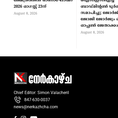
ക്ഷേത്രത്തില്‍ ഓണാഘോഷം
ഐസിഇസിഎച്ച്
2026 ഓഗസ്റ്റ് 23ന്
ബാഡ്മിന്റണ്‍ ടൂര്‍
സമാപിച്ചു; ജോര്‍ജ്
August 8, 2026
ജോജി ജോര്‍ജും മ
ഓപ്പണ്‍ ജേതാക്കള്
August 8, 2026
Chief Editor: Simon Valacheril
847-630-0037
news@nerkazhcha.com