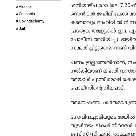
ശനിയാഴ്ച രാവിലെ 7.20-ന
Alcohol
സെൻട്രൽ ജയിലിലേക്ക് മാ
Cannabis
Govindachamy
കഞ്ചാവും മാഹിയിൽ നിന്ന
Jail
പ്രത്യേക ആളുകൾ ഇവ എത്
പോലീസ് അറിയിച്ചു. ജയിൽ
സമ്മതിച്ചിട്ടുണ്ടെന്നാണ് വ
പണം ഇല്ലാത്തതിനാൽ, സഹ
നൽകിയാണ് ലഹരി വസ്തുക്ക
അയാൾ എന്ത് മൊഴി കൊടുത
പോലീസിന്റെ നിലപാട്.
അന്വേഷണം ശക്തമാകുന്നു: 
ഗോവിന്ദച്ചാമിയുടെ ജയിൽ 
തുടർനടപടികൾ നിർദേശിക
ജസ്റ്റിസ് സി.എൻ. രാമചന്ദ