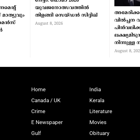
നേട്ടം: ഫോമാ 2026
ണമെന്റ്
യുവജനോത്സവത്തില്‍
അമേരിക്കന്
 മാത്യുവും
തിളങ്ങി സെയ്ഡന്‍ സിദ്ദിഖ്
വില്‍പ്പന വ
െന്‍സ്
August 8, 2026
പിന്‍വലിക
‍
ലക്ഷ്യമിടു
നിന്നുള്ള
August 8, 20
Home
India
Canada / UK
Kerala
Crime
Literature
E Newspaper
Movies
Gulf
Obituary