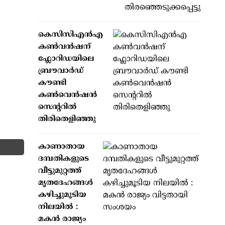
കെസിസിഎൻഎ
കൺവൻഷന്
ഫ്ലോറിഡയിലെ
ബ്രൗവാർഡ്
കൗണ്ടി
കൺവെൻഷൻ
സെന്ററിൽ
തിരിതെളിഞ്ഞു
കാണാതായ
ദമ്പതികളുടെ
വീട്ടുമുറ്റത്ത്
മൃതദേഹങ്ങള്‍
കഴിച്ചുമൂടിയ
നിലയില്‍ :
മകന്‍ രാജ്യം