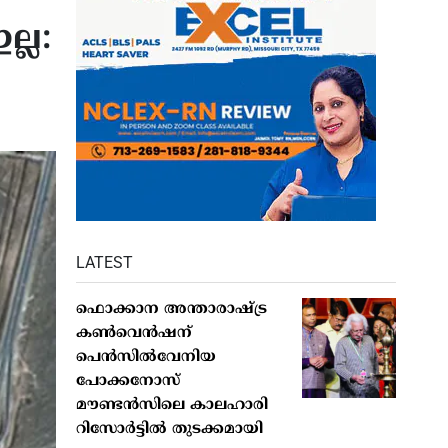
്ല:
LATEST
ഫൊക്കാന അന്താരാഷ്ട്ര
കൺവെൻഷന്
പെൻസിൽവേനിയ
പോക്കനോസ്
മൗണ്ടൻസിലെ കാലഹാരി
റിസോർട്ടിൽ തുടക്കമായി