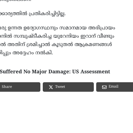
ത്തില്‍ പ്രതികരിച്ചിട്ടില്ല.
ഒരു ഉന്നത ഉദ്യോഗസ്ഥനും സമാനമായ അഭിപ്രായം
ഹാനില്‍ സമ്പുഷ്ടീകരിച്ച യുറേനിയം ഇറാന് വീണ്ടും
ല്‍ അതിന് ശ്രമിച്ചാല്‍ കൂടുതല്‍ ആക്രമണങ്ങള്‍
ിപ്പും അദ്ദേഹം നല്‍കി.
s Suffered No Major Damage: US Assessment
Email
Share
Tweet