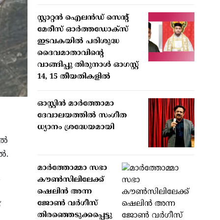
സ്റ്റാറ്റന്‍ ഐലന്‍ഡ് സെന്റ്
മേരീസ് ഓര്‍ത്തഡോക്‌സ്
ഇടവകയില്‍ പരിശുദ്ധ
ദൈവമാതാവിന്റെ
വാങ്ങിപ്പു തിരുനാള്‍ ഓഗസ്റ്റ്
14, 15 തീയതികളില്‍
ഓസ്റ്റിൻ മാർത്തോമാ
ദേവാലയത്തിൽ സംഗീത
ധ്യാനം ശ്രദ്ധേയമായി
്‍
‍.
മാര്‍ത്തോമ്മാ സഭാ
.
കൗണ്‍സിലിലേക്ക്
ഷെലിന്‍ അന്ന
ജോണ്‍ വര്‍ഗീസ്
്
തിരഞ്ഞെടുക്കപ്പെട്ടു