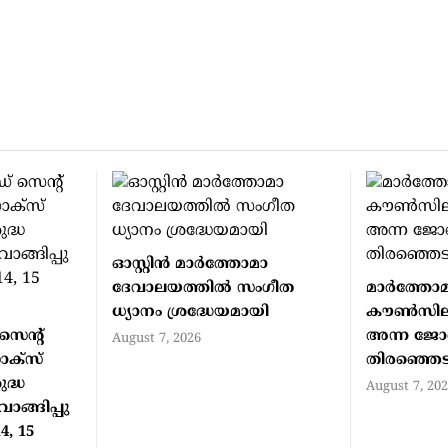
ഓസ്റ്റിൻ മാർത്തോമാ
ദേവാലയത്തിൽ സംഗീത
മാര്‍ത്തോ
ധ്യാനം ശ്രദ്ധേയമായി
കൗണ്‍സിലി
 സെന്റ്
അന്ന ജോണ്
August 7, 2026
ക്‌സ്
തിരഞ്ഞെടുക
ദ്ധ
August 7, 20
ങ്ങിപ്പു
4, 15