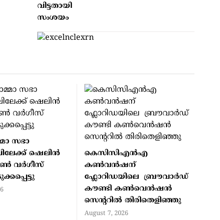
വിട്ടതായി
സംശയം
മ്മാ സഭാ
ലേക്ക് ഷെലിന്‍
കെസിസിഎൻഎ
‍ വര്‍ഗീസ്
കൺവൻഷന്
്കപ്പെട്ടു
ഫ്ലോറിഡയിലെ ബ്രൗവാർഡ്
കൗണ്ടി കൺവെൻഷൻ
26
സെന്ററിൽ തിരിതെളിഞ്ഞു
August 7, 2026