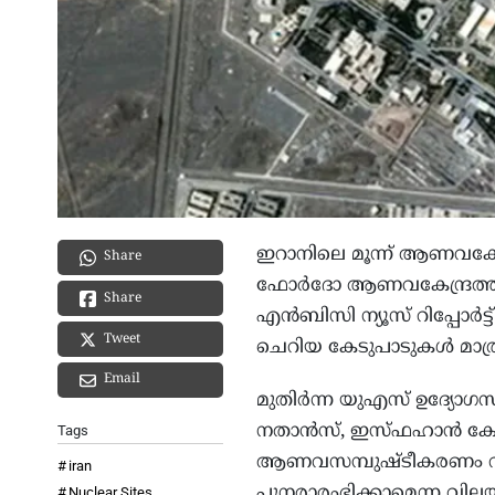
ഇറാനിലെ മൂന്ന് ആണവകേന്ദ
Share
ഫോര്‍ദോ ആണവകേന്ദ്രത്തി
Share
എന്‍ബിസി ന്യൂസ് റിപ്പോര്
Tweet
ചെറിയ കേടുപാടുകള്‍ മാത്
Email
മുതിര്‍ന്ന യുഎസ് ഉദ്യോഗ
നതാന്‍സ്, ഇസ്ഫഹാന്‍ കേന്
Tags
ആണവസമ്പുഷ്ടീകരണം വീണ്
iran
പുനരാരംഭിക്കാമെന്ന വില
Nuclear Sites