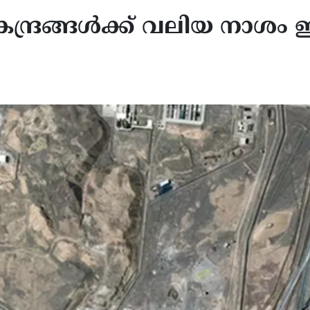
്രങ്ങള്‍ക്ക് വലിയ നാശം ഇല