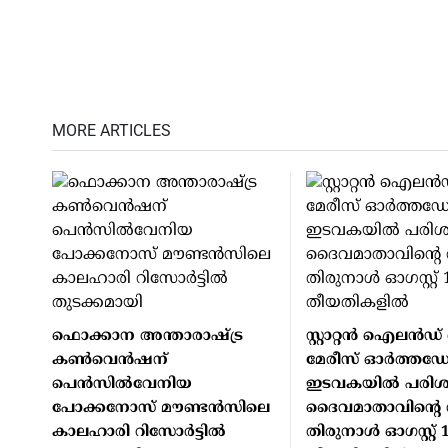
MORE ARTICLES
ഫൊക്കാന അന്താരാഷ്ട്ര
സ്റ്റാറ്റന്‍ ഐലന്‍ഡ്
കൺവെൻഷന്
മേരീസ് ഓര്‍ത്തഡോ
പെൻസിൽവേനിയ
ഇടവകയില്‍ പരിശു
പോക്കനോസ് മൗണ്ടൻസിലെ
ദൈവമാതാവിന്റെ വാ
കാലഹാരി റിസോർട്ടിൽ
തിരുനാള്‍ ഓഗസ്റ്റ് 1