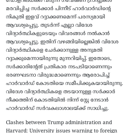
ഡോളറിലധികം വരുന്ന ഗവേഷണ ഗ്രാന്റുകൾ
മരവിപ്പിച്ച സർക്കാർ പിന്നീട് ഹാർവാർഡിന്റെ
നികുതി ഇളവ് റദ്ദാക്കണമെന്ന് പരസ്യമായി
ആവശ്യപ്പെട്ടു. തുടർന്ന് എല്ലാ വിദേശ
വിദ്യാർത്ഥികളുടെയും വിവരങ്ങൾ നൽകാൻ
ആവശ്യപ്പെട്ടു. ഇതിന് വഴങ്ങിയില്ലെങ്കിൽ വിദേശ
വിദ്യാർത്ഥികളെ ചേർക്കാനുള്ള അനുമതി
റദ്ദാക്കുമെന്നായിരുന്നു മുന്നറിയിപ്പ്. ഇതോടെ,
സർക്കാരിൻ്റേത് പ്രതികാര നടപടിയാണെന്നും
ഭരണഘടനാ വിരുദ്ധമാണെന്നും ആരോപിച്ച്
ഹാർവാർഡ് കോടതിയെ സമീപിക്കുകയായിരുന്നു.
വിദേശ വിദ്യാർത്ഥികളെ തടയാനുള്ള സർക്കാർ
നീക്കത്തിന് കോടതിയിൽ നിന്ന് സ്റ്റേ നേടാൻ
ഹാർവാർഡ് സർവകലാശാലയ്ക്ക് സാധിച്ചു.
Clashes between Trump administration and
Harvard: University issues warning to foreign