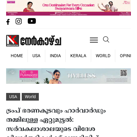
HOME
USA
INDIA
KERALA
WORLD
OPINIO
USA
World
ട്രംപ് ഭരണകൂടവും ഹാർവാർഡും
തമ്മിലുള്ള ഏറ്റുമുട്ടൽ:
സർവകലാശാലയുടെ വിദേശ