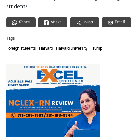
students
Share
Email
Share
Tweet
Tags
Foreign students
Harvard
Harvard university
Trump