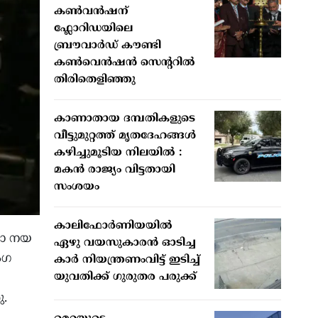
കൺവൻഷന്
ഫ്ലോറിഡയിലെ
ബ്രൗവാർഡ് കൗണ്ടി
കൺവെൻഷൻ സെന്ററിൽ
തിരിതെളിഞ്ഞു
കാണാതായ ദമ്പതികളുടെ
വീട്ടുമുറ്റത്ത് മൃതദേഹങ്ങള്‍
കഴിച്ചുമൂടിയ നിലയില്‍ :
മകന്‍ രാജ്യം വിട്ടതായി
സംശയം
കാലിഫോര്‍ണിയയില്‍
മാ നയ
ഏഴു വയസുകാരന്‍ ഓടിച്ച
ംഗ
കാര്‍ നിയന്ത്രണംവിട്ട് ഇടിച്ച്
യുവതിക്ക് ഗുരുതര പരുക്ക്
.