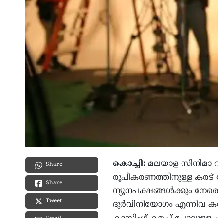
കൊച്ചി:
മലയാള സിനിമാ വ്
Share
രൂപീകരണത്തിനുള്ള കരട് ര
Share
ന്യൂനപക്ഷങ്ങൾക്കും നേ
Tweet
ദുർവിനിയോഗം എന്നിവ കർ