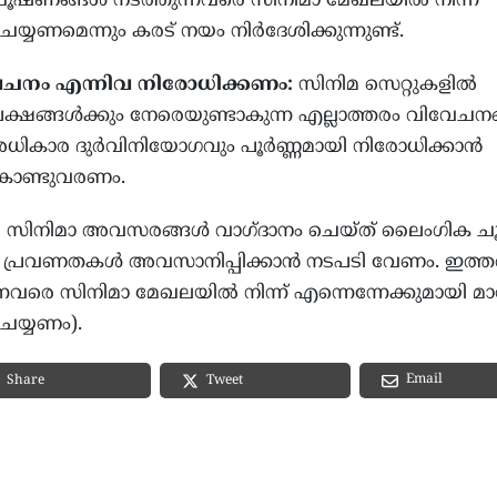
ള്ള ചൂഷണങ്ങൾ നടത്തുന്നവരെ സിനിമാ മേഖലയിൽ നിന്ന്
റ് ചെയ്യണമെന്നും കരട് നയം നിർദേശിക്കുന്നുണ്ട്.
േചനം എന്നിവ നിരോധിക്കണം:
സിനിമ സെറ്റുകളിൽ
നപക്ഷങ്ങൾക്കും നേരെയുണ്ടാകുന്ന എല്ലാത്തരം വിവേചന
അധികാര ദുർവിനിയോഗവും പൂർണ്ണമായി നിരോധിക്കാൻ
ൊണ്ടുവരണം.
:
സിനിമാ അവസരങ്ങൾ വാഗ്ദാനം ചെയ്ത് ലൈംഗിക 
കൗച്ച്’ പ്രവണതകൾ അവസാനിപ്പിക്കാൻ നടപടി വേണം. ഇത്ത
്നവരെ സിനിമാ മേഖലയിൽ നിന്ന് എന്നെന്നേക്കുമായി മാറ്
 ചെയ്യണം).
Email
Share
Tweet