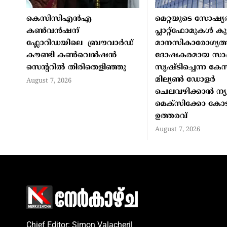
കെസിസിഎൻഎ
മെറ്റയുടെ സോഷ്യ
കൺവൻഷന്
പ്ലാറ്റ്‌ഫോമുകള്‍ ക
ഫ്ലോറിഡയിലെ ബ്രൗവാർഡ്
മാനസികാരോഗ്യത്
കൗണ്ടി കൺവെൻഷൻ
ദോഷകരമായ സാഹ
സെന്ററിൽ തിരിതെളിഞ്ഞു
സൃഷ്ടിച്ചെന്ന കേസ
മില്യണ്‍ ഡോളര്‍
August 7, 2026
ചെലവഴിക്കാന്‍ ന്യ
മെക്‌സിക്കോ കോ
ഉത്തരവ്
August 7, 2026
Chief Editor: Simon Valacheril