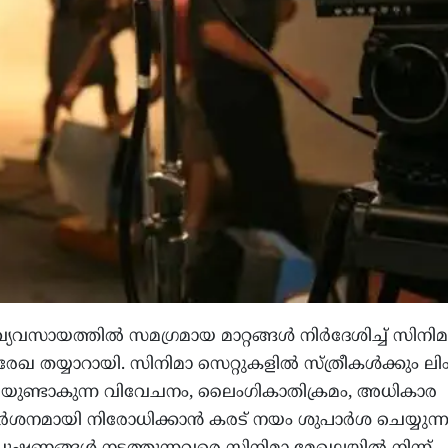
യവസായത്തിൽ സമഗ്രമായ മാറ്റങ്ങൾ നിർദേശിച്ച് സിനി
േഖ തയ്യാറായി. സിനിമാ സെറ്റുകളിൽ സ്ത്രീകൾക്കും ലി
രെയുണ്ടാകുന്ന വിവേചനം, ലൈംഗികാതിക്രമം, അധികാര
ശനമായി നിരോധിക്കാൻ കരട് നയം ശുപാർശ ചെയ്യുന്നു