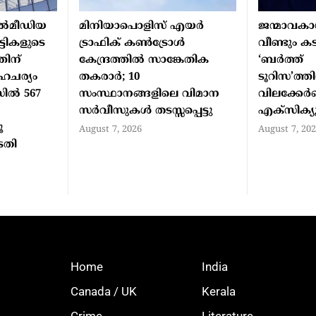
ല്‍മീഡിയ
മിനിയാപൊളിസ് എയര്‍
ജന്മാവകാ
ുട്ടികളുടെ
ട്രാഫിക് കണ്‍ട്രോള്‍
വീണ്ടും കടി
തിന്
കേന്ദ്രത്തില്‍ സാങ്കേതിക
‘ബര്‍ത്ത്
ചര്യം
തകരാര്‍; 10
ടൂറിസ’ത്തി
ില്‍ 567
സംസ്ഥാനങ്ങളിലെ വിമാന
വിലക്കേര്‍പ
സര്‍വീസുകള്‍ തടസ്സപ്പെട്ടു
എക്‌സിക്യൂ
ൂ
August 7, 2026
August 7, 20
ടതി
Home
India
Canada / UK
Kerala