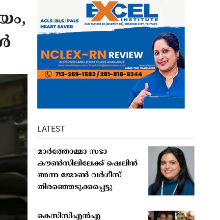
നയം,
ൾ
LATEST
മാര്‍ത്തോമ്മാ സഭാ
കൗണ്‍സിലിലേക്ക് ഷെലിന്‍
അന്ന ജോണ്‍ വര്‍ഗീസ്
തിരഞ്ഞെടുക്കപ്പെട്ടു
കെസിസിഎൻഎ