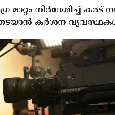
ര മാറ്റം നിർദേശിച്ച് കരട് 
 തടയാൻ കർശന വ്യവസ്ഥക