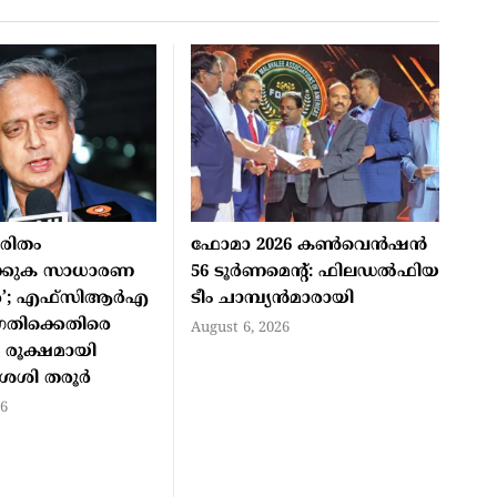
ുരിതം
ഫോമാ 2026 കണ്‍വെന്‍ഷന്‍
്കുക സാധാരണ
56 ടൂര്‍ണമെന്റ്: ഫിലഡല്‍ഫിയ
ര്‍’; എഫ്‌സിആര്‍എ
ടീം ചാമ്പ്യന്‍മാരായി
തിക്കെതിരെ
August 6, 2026
െ രൂക്ഷമായി
് ശശി തരൂര്‍
26