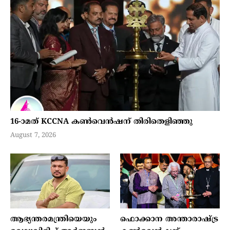
16-ാമത് KCCNA കൺവെൻഷന് തിരിതെളിഞ്ഞു
August 7, 2026
ആഭ്യന്തരമന്ത്രിയെയും
ഫൊക്കാന അന്താരാഷ്ട്ര