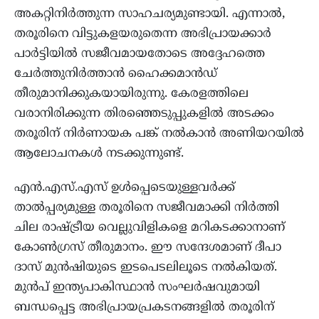
അകറ്റിനിർത്തുന്ന സാഹചര്യമുണ്ടായി. എന്നാൽ,
തരൂരിനെ വിട്ടുകളയരുതെന്ന അഭിപ്രായക്കാർ
പാർട്ടിയിൽ സജീവമായതോടെ അദ്ദേഹത്തെ
ചേർത്തുനിർത്താൻ ഹൈക്കമാൻഡ്
തീരുമാനിക്കുകയായിരുന്നു. കേരളത്തിലെ
വരാനിരിക്കുന്ന തിരഞ്ഞെടുപ്പുകളിൽ അടക്കം
തരൂരിന് നിർണായക പങ്ക് നൽകാൻ അണിയറയിൽ
ആലോചനകൾ നടക്കുന്നുണ്ട്.
എൻ.എസ്.എസ് ഉൾപ്പെടെയുള്ളവർക്ക്
താൽപ്പര്യമുള്ള തരൂരിനെ സജീവമാക്കി നിർത്തി
ചില രാഷ്ട്രീയ വെല്ലുവിളികളെ മറികടക്കാനാണ്
കോൺഗ്രസ് തീരുമാനം. ഈ സന്ദേശമാണ് ദീപാ
ദാസ് മുൻഷിയുടെ ഇടപെടലിലൂടെ നൽകിയത്.
മുൻപ് ഇന്ത്യപാകിസ്ഥാൻ സംഘർഷവുമായി
ബന്ധപ്പെട്ട അഭിപ്രായപ്രകടനങ്ങളിൽ തരൂരിന്