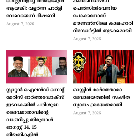
വെല്ലുവിളിച്ച് അര്‍ജ്ജുന്‍
കൺവെൻഷന്
ആയങ്കി: വളര്‍ന്ന പാര്‍ട്ടി
പെൻസിൽവേനിയ
വേറെയെന്ന് ഭീഷണി
പോക്കനോസ്
മൗണ്ടൻസിലെ കാലഹാരി
August 7, 2026
റിസോർട്ടിൽ തുടക്കമായി
August 7, 2026
സ്റ്റാറ്റന്‍ ഐലന്‍ഡ് സെന്റ്
ഓസ്റ്റിൻ മാർത്തോമാ
മേരീസ് ഓര്‍ത്തഡോക്‌സ്
ദേവാലയത്തിൽ സംഗീത
ഇടവകയില്‍ പരിശുദ്ധ
ധ്യാനം ശ്രദ്ധേയമായി
ദൈവമാതാവിന്റെ
August 7, 2026
വാങ്ങിപ്പു തിരുനാള്‍
ഓഗസ്റ്റ് 14, 15
തീയതികളില്‍