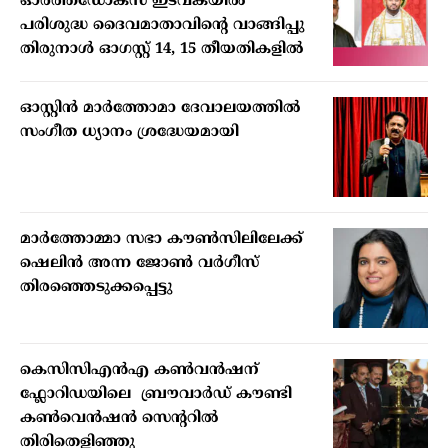
ഓര്‍ത്തഡോക്‌സ് ഇടവകയില്‍
പരിശുദ്ധ ദൈവമാതാവിന്റെ വാങ്ങിപ്പു
തിരുനാള്‍ ഓഗസ്റ്റ് 14, 15 തീയതികളില്‍
ഓസ്റ്റിൻ മാർത്തോമാ ദേവാലയത്തിൽ
സംഗീത ധ്യാനം ശ്രദ്ധേയമായി
മാര്‍ത്തോമ്മാ സഭാ കൗണ്‍സിലിലേക്ക്
ഷെലിന്‍ അന്ന ജോണ്‍ വര്‍ഗീസ്
തിരഞ്ഞെടുക്കപ്പെട്ടു
കെസിസിഎൻഎ കൺവൻഷന്
ഫ്ലോറിഡയിലെ ബ്രൗവാർഡ് കൗണ്ടി
കൺവെൻഷൻ സെന്ററിൽ
തിരിതെളിഞ്ഞു