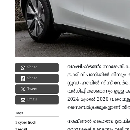
വാഷിംഗ്ടണ്‍:
സാങ്കേതിക
Share
ട്രക്ക് വിപണിയില്‍ നിന്നും ത
Share
സ്റ്റഡ് ഹബില്‍ നിന്ന് വേ
Tweet
വര്‍ധിപ്പിക്കാമെന്നും ഉള്ള
2024 മുതല്‍ 2026 വരെയുള്
Email
സൈബര്‍ട്രക്കുകളാണ് തിരിച്ചു
Tags
നാഷ്ണല്‍ ഹൈവേ ട്രാഫിക് സേ
cyber truck
റോഡുകളിലൂടെയും വലിയ വളവ
recall