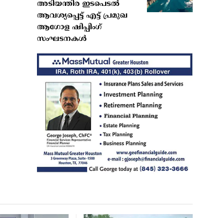
അടിയന്തിര ഇടപെടൽ
ആവശ്യപ്പെട്ട് എട്ട് പ്രമുഖ
ആഗോള ഷിപ്പിംഗ്
സംഘടനകൾ