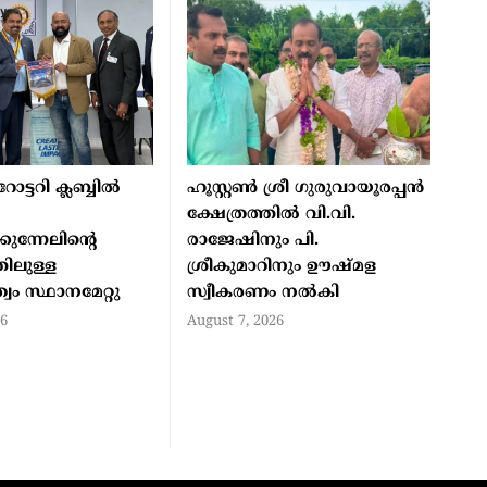
്ടറി ക്ലബ്ബില്‍
ഹൂസ്റ്റണ്‍ ശ്രീ ഗുരുവായൂരപ്പന്‍
ക്ഷേത്രത്തില്‍ വി.വി.
ുന്നേലിന്റെ
രാജേഷിനും പി.
തിലുള്ള
ശ്രീകുമാറിനും ഊഷ്മള
ം സ്ഥാനമേറ്റു
സ്വീകരണം നല്‍കി
26
August 7, 2026