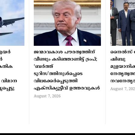
യര്‍
ജന്മാവകാശ പൗരത്വത്തിന്
നൈല്‍സ് റോട
്‍
വീണ്ടും കടിഞ്ഞാണിട്ട് ട്രംപ്;
ഷിബു
്കേതിക
‘ബര്‍ത്ത്
മുളയാനിക്ക
ടൂറിസ’ത്തിനുള്‍പ്പെടെ
നേതൃത്വത്
 വിമാന
വിലക്കേര്‍പ്പെടുത്തി
നവനേതൃത്വ
്പെട്ടു
എക്‌സിക്യൂട്ടീവ് ഉത്തരവുകള്‍
August 7, 20
August 7, 2026