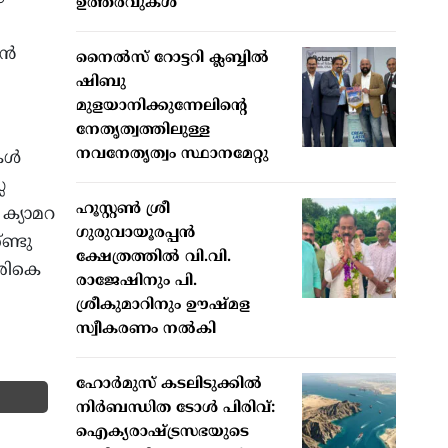
ഉത്തരവുകള്‍
്‍
നൈല്‍സ് റോട്ടറി ക്ലബ്ബില്‍
ഷിബു
മുളയാനിക്കുന്നേലിന്റെ
നേതൃത്വത്തിലുള്ള
നവനേതൃത്വം സ്ഥാനമേറ്റു
ള്‍
ല
ഹൂസ്റ്റണ്‍ ശ്രീ
 ക്യാമറ
ഗുരുവായൂരപ്പന്‍
ണ്ടു
ക്ഷേത്രത്തില്‍ വി.വി.
ിരികെ
രാജേഷിനും പി.
ശ്രീകുമാറിനും ഊഷ്മള
സ്വീകരണം നല്‍കി
ഹോർമുസ് കടലിടുക്കിൽ
നിർബന്ധിത ടോൾ പിരിവ്:
ഐക്യരാഷ്ട്രസഭയുടെ