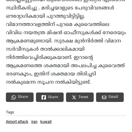
കൊല്ലപ്പെട്ടതായി കുവൈത്തിലെ ഇന്ത്യൻ എംബസി
സ്ഥിരീകരിച്ചു . മരിച്ചയാളുടെ പേരുവിവരങ്ങൾ
ഔദ്യോഗികമായി പുറത്തുവിട്ടിട്ടില്ല.
വിമാനത്താവളത്തിന് പുറമെ കുവൈത്തിലെ
വിവിധ നയതന്ത്ര മിഷൻ ഓഫീസുകൾക്ക് നേരെയും
ആക്രമണമുണ്ടായി. സുരക്ഷ മുൻനിർത്തി വിമാന
സർവീസുകൾ താൽക്കാലികമായി
നിർത്തിവെച്ചിരിക്കുകയാണ്. ഇറാന്റെ
ആക്രമണത്തെ ശക്തമായി അപലപിച്ച കുവൈത്ത്
ഭരണകൂടം, ഇതിന് ശക്തമായ തിരിച്ചടി
നൽകുമെന്ന സൂചന നൽകിയിട്ടുണ്ട്.
Share
Email
Share
Tweet
Tags
Airport attack
iran
kuwait