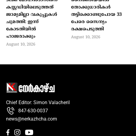
ടി.ജി മോഹന്‍ദാസിനെ
നൈജീരിയയില്‍
കസ്റ്റഡിയിലെടുത്തത്
തോക്കുധാരികള്‍
ജാമ്യമില്ലാ വകുപ്പുകള്‍
തട്ടിക്കൊണ്ടുപോയ 33
ചുമത്തി: ഇന്ന്
പേരെ സൈന്യം
കോടതിയില്‍
രക്ഷപെടുത്തി
ഹാജരാക്കും
August 10, 2026
August 10, 2026
Chief Editor: Simon Valacheril
847-630-0037
news@nerkazhcha.com