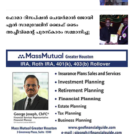
ഫോമാ റിസപ്ഷന്‍ ചെയര്‍മാന്‍ ജോയി
എന്‍ സാമുവേലിന് ലൈഫ് ടൈം
അച്ചീവ്‌മെന്റ് പുരസ്‌കാരം സമ്മാനിച്ചു