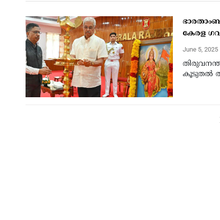
ഭാരതാംബയു
കേരള ഗവര
June 5, 2025
തിരുവനന്
കൂടുതല്‍ ത