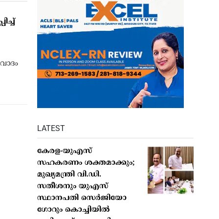
ിച്ച്
ിവാദം
LATEST
കേരള-യുഎസ്
സഹകരണം ശക്തമാക്കും;
മുഖ്യമന്ത്രി വി.ഡി.
സതീശനും യുഎസ്
സ്ഥാനപതി സെർജിയോ
ഗോറും കൊച്ചിയിൽ