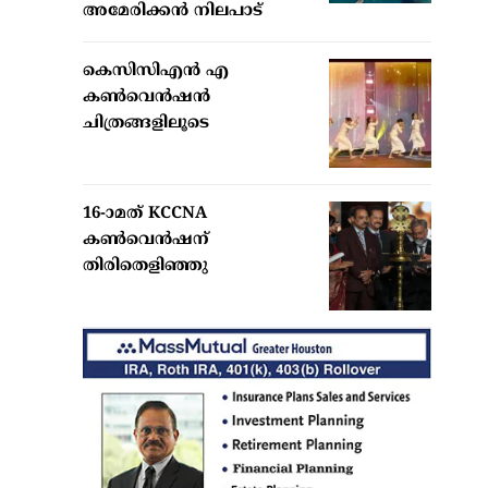
അമേരിക്കന്‍ നിലപാട്
കെസിസിഎൻ എ
കൺവെൻഷൻ
ചിത്രങ്ങളിലൂടെ
16-ാമത് KCCNA
കൺവെൻഷന്
തിരിതെളിഞ്ഞു