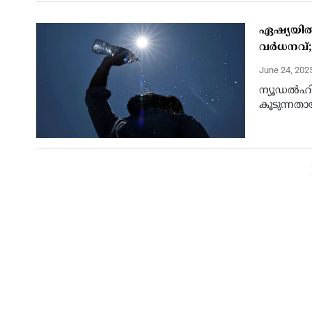
ഏഷ്യയിൽ
വർധനവ്; W
June 24, 202
ന്യൂഡൽഹി
കൂടുന്നതായി