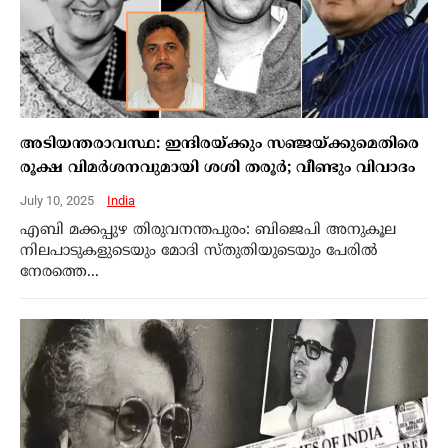
അടിയന്തരാവസ്ഥ: ഇന്ദിരയ്ക്കും സഞ്ജയ്‌ക്കുമെതിരെ
രൂക്ഷ വിമർശനവുമായി ശശി തരൂർ; വീണ്ടും വിവാദം
July 10, 2025
India
എബി മക്കപ്പുഴ തിരുവനന്തപുരം: ബിജെപി അനുകൂല
നിലപാടുകളുടെയും മോദി സ്തുതിയുടെയും പേരിൽ
നേരത്തെ...