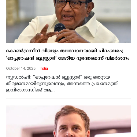
കോൺഗ്രസിന് വീണ്ടും തലവേദനയായി ചിദംബരം;
‘ഓപ്പറേഷൻ ബ്ലൂസ്റ്റാർ’ ദേശീയ ദുരന്തമെന്ന് വിമർശനം
October 14, 2025
India
ന്യൂഡൽഹി: “ഓപ്പറേഷൻ ബ്ലൂസ്റ്റാർ” ഒരു തെറ്റായ
തീരുമാനമായിരുന്നുവെന്നും, അന്നത്തെ പ്രധാനമന്ത്രി
ഇന്ദിരാഗാന്ധിക്ക് ആ...