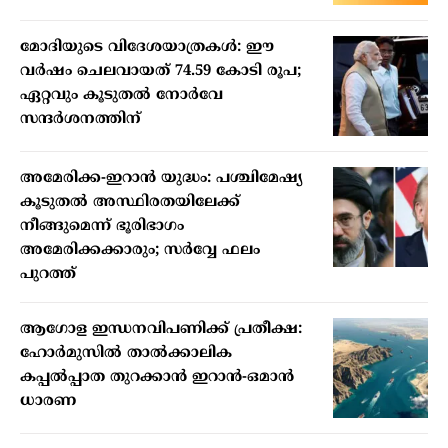
മോദിയുടെ വിദേശയാത്രകൾ: ഈ
വർഷം ചെലവായത് 74.59 കോടി രൂപ;
ഏറ്റവും കൂടുതൽ നോർവേ
സന്ദർശനത്തിന്
അമേരിക്ക-ഇറാൻ യുദ്ധം: പശ്ചിമേഷ്യ
കൂടുതൽ അസ്ഥിരതയിലേക്ക്
നീങ്ങുമെന്ന് ഭൂരിഭാഗം
അമേരിക്കക്കാരും; സർവ്വേ ഫലം
പുറത്ത്
ആഗോള ഇന്ധനവിപണിക്ക് പ്രതീക്ഷ:
ഹോർമുസിൽ താൽക്കാലിക
കപ്പൽപ്പാത തുറക്കാൻ ഇറാൻ-ഒമാൻ
ധാരണ