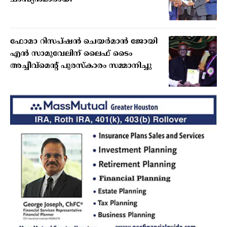
ഫോമാ റിസപ്ഷന്‍ ചെയര്‍മാന്‍ ജോയി
എന്‍ സാമുവേലിന് ലൈഫ് ടൈം
അച്ചീവ്‌മെന്റ് പുരസ്‌കാരം സമ്മാനിച്ചു