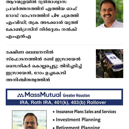
ആറന്മുളയിൽ ദുരിതാശ്വാസ
പ്രവർത്തനത്തിന് എത്തിയ ഓഫ്
റോഡ് വാഹനത്തിന് പിഴ ചുമത്തി
എംവിഡി; തുക അടക്കാൻ യൂത്ത്
കോൺഗ്രസിന് നിർദ്ദേശം നൽകി
എംഎൽഎ
ദക്ഷിണ ലെബനനിൽ
സ്ഫോടനത്തിൽ രണ്ട് ഇസ്രായേൽ
സൈനികർ കൊല്ലപ്പെട്ടു; തിരിച്ചടിച്ച്
ഇസ്രായേൽ, റോം ഉച്ചകോടി
അനിശ്ചിതത്വത്തിൽ