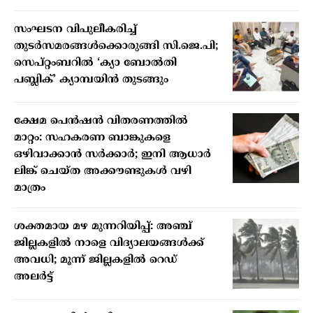
സംഘടന വിപുലീകരിച്ച്
തുടർസമരങ്ങൾക്കൊരുങ്ങി സി.ജെ.പി;
സെപ്റ്റംബറിൽ ‘ക്യാ ബോൽതി
പബ്ലിക്’ ക്യാമ്പയിൻ തുടങ്ങും
ക്ഷേമ പെൻഷൻ വിതരണത്തിൽ
മാറ്റം: സഹകരണ ബാങ്കുകളെ
ഒഴിവാക്കാൻ സർക്കാർ; ഇനി ആധാർ
ലിങ്ക് ചെയ്ത അക്കൗണ്ടുകൾ വഴി
മാത്രം
ശക്തമായ മഴ മുന്നറിയിപ്പ്: അഞ്ച്
ജില്ലകളിൽ നാളെ വിദ്യാലയങ്ങൾക്ക്
അവധി; മൂന്ന് ജില്ലകളിൽ റെഡ്
അലർട്ട്