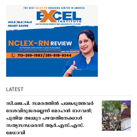
LATEST
സി.ജെ.പി. സമരത്തിൽ പങ്കെടുത്തവർ
ദേശവിരുദ്ധരല്ലെന്ന് മോഹൻ ഭാഗവത്;
പുതിയ തലമുറ പഴയതിനേക്കാൾ
സത്യസന്ധരെന്ന് ആർ.എസ്.എസ്.
മേധാവി