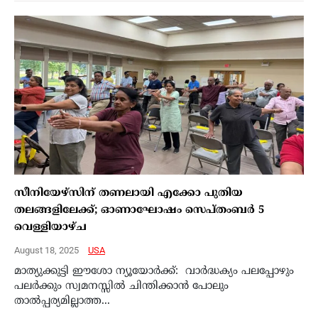
സീനിയേഴ്‌സിന് തണലായി എക്കോ പുതിയ
തലങ്ങളിലേക്ക്; ഓണാഘോഷം സെപ്തംബർ 5
വെള്ളിയാഴ്ച
August 18, 2025
USA
മാത്യുക്കുട്ടി ഈശോ ന്യൂയോർക്ക്: വാർദ്ധക്യം പലപ്പോഴും
പലർക്കും സ്വമനസ്സിൽ ചിന്തിക്കാൻ പോലും
താൽപ്പര്യമില്ലാത്ത...