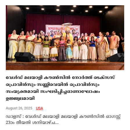
വേള്‍ഡ് മലയാളി കൗണ്‍സില്‍ നോര്‍ത്ത് ടെക്‌സസ്
പ്രൊവിന്‍സും സണ്ണിവെയില്‍ പ്രൊവിന്‍സും
സംയുക്തമായി സംഘടിപ്പിച്ചഓണാഘോഷം
ഉജ്ജ്വലമായി
August 26, 2025
USA
ഡാളസ് : വേള്‍ഡ് മലയാളി മലയാളി കൗണ്‍സില്‍ ഓഗസ്റ്റ്
23ാം തീയതി ശനിയാഴ്ച...