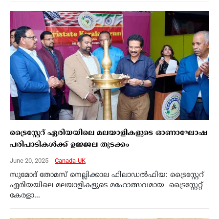
ട്രൈസ്റ്റേറ് ഏരിയയിലെ മലയാളികളുടെ ഓണാഘോഷ
പരിപാടികൾക്ക് ഉജ്ജല തുടക്കം
June 20, 2025
Canada-UK
സുമോദ് തോമസ് നെല്ലിക്കാല ഫിലാഡൽഫിയ: ട്രൈസ്റ്റേറ്
ഏരിയയിലെ മലയാളികളുടെ മഹോത്സവമായ ട്രൈസ്റ്റേറ്റ്
കേരളാ...