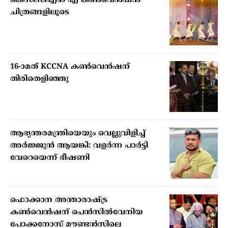
കെസിസിഎൻ എ കൺവെൻഷൻ
ചിത്രങ്ങളിലൂടെ
16-ാമത് KCCNA കൺവെൻഷന്
തിരിതെളിഞ്ഞു
ആഭ്യന്തരമന്ത്രിയെയും വെല്ലുവിളിച്ച്
അര്‍ജ്ജുന്‍ ആയങ്കി: വളര്‍ന്ന പാര്‍ട്ടി
വേറെയെന്ന് ഭീഷണി
ഫൊക്കാന അന്താരാഷ്ട്ര
കൺവെൻഷന് പെൻസിൽവേനിയ
പോക്കനോസ് മൗണ്ടൻസിലെ