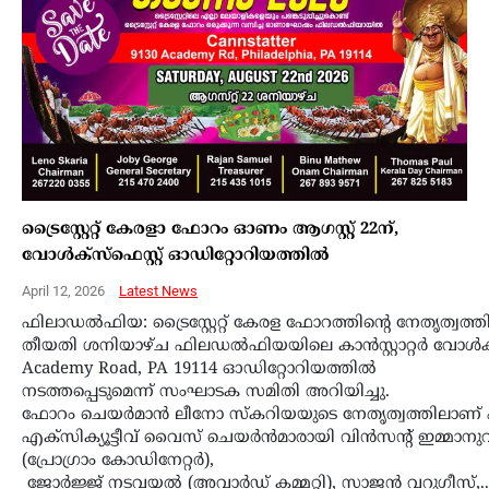
ട്രൈസ്റ്റേറ്റ് കേരളാ ഫോറം ഓണം ആഗസ്റ്റ് 22ന്,
വോൾക്സ്ഫെസ്റ്റ് ഓഡിറ്റോറിയത്തിൽ
April 12, 2026
Latest News
ഫിലാഡൽഫിയ: ട്രൈസ്റ്റേറ്റ് കേരള ഫോറത്തിന്റെ നേതൃത
തീയതി ശനിയാഴ്ച ഫിലഡൽഫിയയിലെ കാൻസ്റ്റാറ്റർ വോൾക്സ്
Academy Road, PA 19114 ഓഡിറ്റോറിയത്തിൽ
നടത്തപ്പെടുമെന്ന് സംഘാടക സമിതി അറിയിച്ചു.
ഫോറം ചെയർമാൻ ലീനോ സ്കറിയയുടെ നേതൃത്വത്തിലാണ് പരി
എക്‌സിക്യൂട്ടീവ് വൈസ് ചെയര്‍ന്‍മാരായി വിന്‍സന്റ് ഇമ്
(പ്രോഗ്രാം കോഡിനേറ്റര്‍),
ജോര്‍ജ്ജ് നടവയല്‍ (അവാര്‍ഡ് കമ്മറ്റി), സാജന്‍ വറുഗീസ്,..