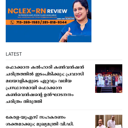
LATEST
ഫൊക്കാന കൽഹാരി കൺവൻഷൻ
ചരിത്രത്തിൽ ഇടംപിടിക്കും; പ്രവാസി
മലയാളികളുടെ ഏറ്റവും വലിയ
പ്രസ്ഥാനമായി ഫൊക്കാന
കൺവെൻഷന്റെ ഉൽഘാടനനം
ചരിത്രം തിരുത്തി
കേരള-യുഎസ് സഹകരണം
ശക്തമാക്കും; മുഖ്യമന്ത്രി വി.ഡി.