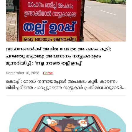
വാഹനങ്ങൾക്ക് അമിത വേഗത; അപകടം കൂടി;
പറഞ്ഞു മടുത്തു; അവസാനം നാട്ടുകാരുടെ
മുന്നറിയിപ്പ് : ‘നല്ല നാടൻ തല്ല് ഉറപ്പ്’
September 18, 2025
Crime
കൊച്ചി: റോഡ് നന്നായപ്പോൾ അപകടം കൂടി. കാരണം
തിരിച്ചറിഞ്ഞ പാറപ്പുറത്തെ നാട്ടുകാർ പ്രതിരോധവുമായി...