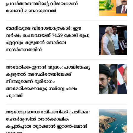
പ്രവര്‍ത്തനത്തിന്റെ വിജയമെന്ന്
ബേബി മണക്കുന്നേല്‍
മോദിയുടെ വിദേശയാത്രകൾ: ഈ
വർഷം ചെലവായത് 74.59 കോടി രൂപ;
ഏറ്റവും കൂടുതൽ നോർവേ
സന്ദർശനത്തിന്
അമേരിക്ക-ഇറാൻ യുദ്ധം: പശ്ചിമേഷ്യ
കൂടുതൽ അസ്ഥിരതയിലേക്ക്
നീങ്ങുമെന്ന് ഭൂരിഭാഗം
അമേരിക്കക്കാരും; സർവ്വേ ഫലം
പുറത്ത്
ആഗോള ഇന്ധനവിപണിക്ക് പ്രതീക്ഷ:
ഹോർമുസിൽ താൽക്കാലിക
കപ്പൽപ്പാത തുറക്കാൻ ഇറാൻ-ഒമാൻ