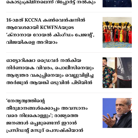
കൊടുംക്രിമിനലെന്ന് റിപ്പോർട്ട് നൽകും
16-ാമത് KCCNA കൺവെൻഷനിൽ
ആവേശമായി KCWFNAയുടെ
‘ക്നാനായ റോയൽ കിംഗ്ഡം പേജന്റ്’,
വിജയികളെ അറിയാം
ഓട്ടോറിക്ഷാ ഡ്രൈവർ നൽകിയ
നിർണായക വിവരം, പൊലീസിനെയും
ആഭ്യന്തര വകുപ്പിനെയും വെല്ലുവിളിച്ച
അർജുൻ ആയങ്കി ഒടുവിൽ പിടിയിൽ
‘നേതൃത്വത്തിന്റെ
തീരുമാനങ്ങൾക്കൊപ്പം അവസാനം
വരെ നിലകൊള്ളും’; രാജ്യത്തെ
ജനങ്ങൾ ഒപ്പമുണ്ടെന്ന് ഇറാൻ
പ്രസിഡന്റ് മസൂദ് പെസഷ്കിയാൻ