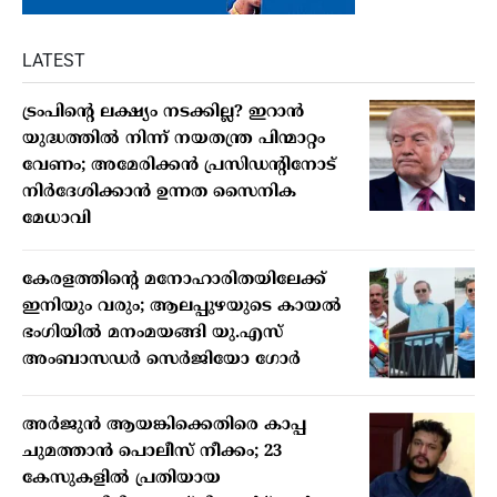
LATEST
ട്രംപിൻ്റെ ലക്ഷ്യം നടക്കില്ല? ഇറാൻ
യുദ്ധത്തിൽ നിന്ന് നയതന്ത്ര പിന്മാറ്റം
വേണം; അമേരിക്കൻ പ്രസിഡന്റിനോട്
നിർദേശിക്കാൻ ഉന്നത സൈനിക
മേധാവി
കേരളത്തിന്റെ മനോഹാരിതയിലേക്ക്
ഇനിയും വരും; ആലപ്പുഴയുടെ കായൽ
ഭംഗിയിൽ മനംമയങ്ങി യു.എസ്
അംബാസഡർ സെർജിയോ ഗോർ
അർജുൻ ആയങ്കിക്കെതിരെ കാപ്പ
ചുമത്താൻ പൊലീസ് നീക്കം; 23
കേസുകളിൽ പ്രതിയായ