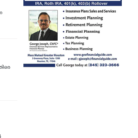
െ
തിരെ
ൽ