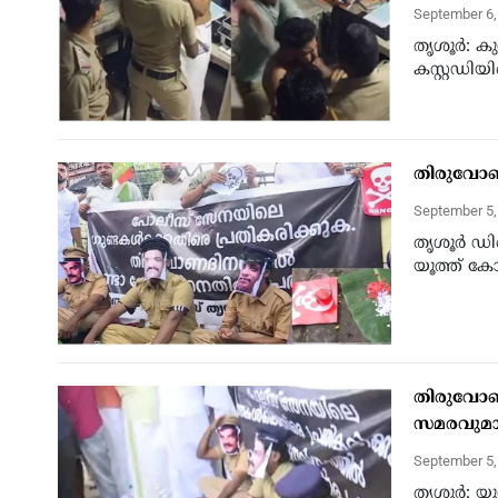
September 6
തൃശൂർ: കു
കസ്റ്റഡിയി
തിരുവോണ
September 5
തൃശൂർ ഡി
യൂത്ത് കോ
തിരുവോണ
സമരവുമാ
September 5
തൃശൂർ: യൂ