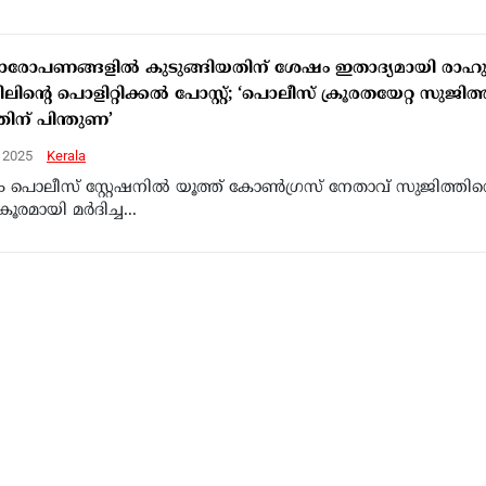
രോപണങ്ങളിൽ കുടുങ്ങിയതിന് ശേഷം ഇതാദ്യമായി രാഹ
്തിലിന്‍റെ പൊളിറ്റിക്കൽ പോസ്റ്റ്; ‘പൊലീസ് ക്രൂരതയേറ്റ സുജിത്ത
തിന് പിന്തുണ’
, 2025
Kerala
ളം പൊലീസ് സ്റ്റേഷനിൽ യൂത്ത് കോൺഗ്രസ് നേതാവ് സുജിത്തി
ൂരമായി മർദിച്ച...
്രിമിനലുകള്‍ക്കെതിരെ ഇന്നു തന്നെ നടപടിയെടുക്കണം:
ഷ നേതാവ്
, 2025
Kerala
പുരം: യൂത്ത് കോണ്‍ഗ്രസ് ചൊവ്വന്നൂര്‍ മണ്ഡലം പ്രസിഡന്റ്
െ കുന്നംകുളം പൊലീസ് ക്രൂരമായി...