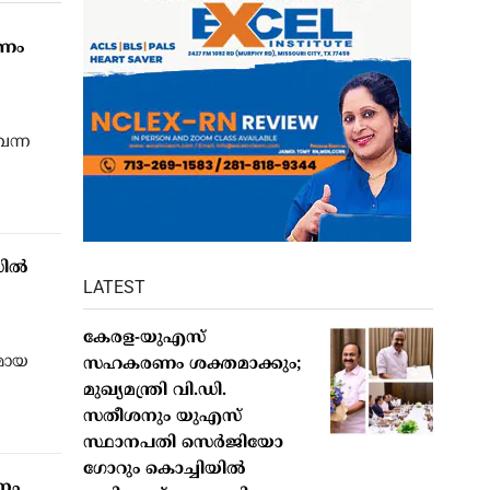
‍ണം
െന്ന
സിൽ
LATEST
കേരള-യുഎസ്
മായ
സഹകരണം ശക്തമാക്കും;
മുഖ്യമന്ത്രി വി.ഡി.
സതീശനും യുഎസ്
സ്ഥാനപതി സെർജിയോ
ഗോറും കൊച്ചിയിൽ
നം