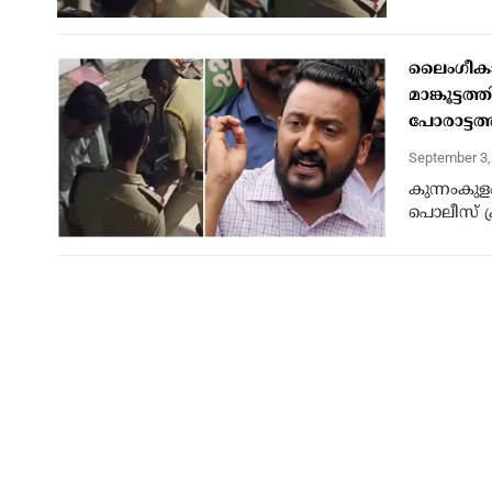
ലൈംഗീകാ
മാങ്കൂട്ടത
പോരാട്ടത്
September 3
കുന്നംകു
പൊലീസ് ക്ര
പൊലീസ് ക
പ്രതിപക്
September 3
തിരുവനന്ത
സുജിത്തിന