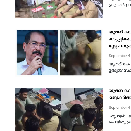
ക്രൂരമർദ്
യൂത്ത് 
കടുപ്പിക
സ്റ്റേഷന
September 4
യൂത്ത് കോ
ഉദ്യോഗസ്ഥര
യൂത്ത് ക
ഒതുക്കിത
September 4
തൃശൂർ: യ
ചെയ്തു ക്രൂ