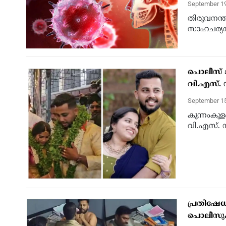
September 1
തിരുവനന്ത
സാഹചര്യത്
പൊലീസ് 
വി.എസ്.
September 1
കുന്നംകു
വി.എസ്. സ
പ്രതിഷേധ
പൊലീസു