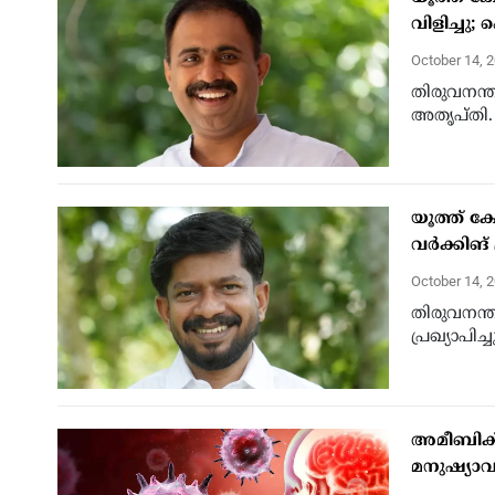
വിളിച്ചു;
October 14, 
തിരുവനന്
അതൃപ്തി.
യൂത്ത് ക
വർക്കിങ്
October 14, 
തിരുവനന്
പ്രഖ്യാപിച്
അമീബിക് 
മനുഷ്യാവ