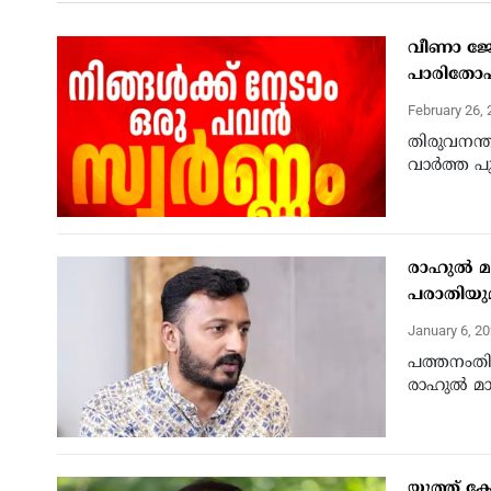
വീണാ ജോര
പാരിതോഷിക
February 26,
തിരുവനന്ത
വാര്‍ത്ത പ
രാഹുൽ മ
പരാതിയുമ
January 6, 2
പത്തനംതി
രാഹുൽ മാ
യൂത്ത് 