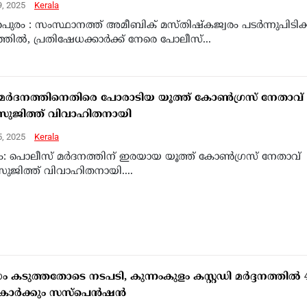
9, 2025
Kerala
പുരം : സംസ്ഥാനത്ത് അമീബിക് മസ്തിഷ്‌കജ്വരം പടർന്നുപിടിക്ക
തിൽ, പ്രതിഷേധക്കാർക്ക് നേരെ പോലീസ്...
മർദനത്തിനെതിരെ പോരാടിയ യൂത്ത് കോൺഗ്രസ് നേതാവ്
 സുജിത്ത് വിവാഹിതനായി
5, 2025
Kerala
ളം: പൊലീസ് മർദനത്തിന് ഇരയായ യൂത്ത് കോൺഗ്രസ് നേതാവ്
ുജിത്ത് വിവാഹിതനായി....
ം കടുത്തതോടെ നടപടി, കുന്നംകുളം കസ്റ്റഡി മർദ്ദനത്തിൽ 
കാർക്കും സസ്പെൻഷൻ