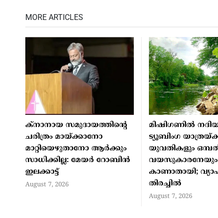
MORE ARTICLES
ക്നാനായ സമുദായത്തിന്റെ
മിഷിഗണില്‍ നദിയി
ചരിത്രം മായ്ക്കാനോ
ട്യൂബിംഗ യാത്രയ്ക്
മാറ്റിയെഴുതാനോ ആർക്കും
യുവതികളും ഒമ്പത
സാധിക്കില്ല: മേയർ റോബിൻ
വയസുകാരനേയും
ഇലക്കാട്ട്
കാണാതായി; വ്യ
തിരച്ചില്‍
August 7, 2026
August 7, 2026