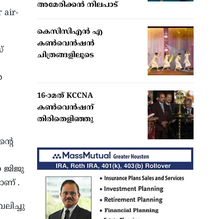
അമേരിക്കന്‍ നിലപാട്
 air-
കെസിസിഎൻ എ
കൺവെൻഷൻ
്
ചിത്രങ്ങളിലൂടെ
െ
16-ാമത് KCCNA
കൺവെൻഷന്
തിരിതെളിഞ്ഞു
്റെ
യ ജിജു
ാണ് .
ലിച്ചു