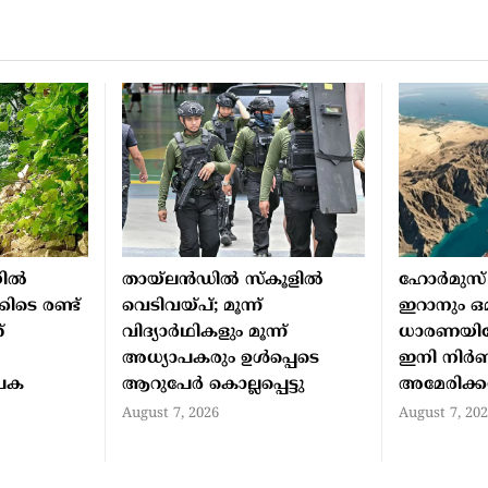
ല്‍
തായ്ലന്‍ഡില്‍ സ്‌കൂളില്‍
ഹോര്‍മുസ് 
കിടെ രണ്ട്
വെടിവയ്പ്; മൂന്ന്
ഇറാനും ഒ
്
വിദ്യാര്‍ഥികളും മൂന്ന്
ധാരണയിലേ
അധ്യാപകരും ഉള്‍പ്പെടെ
ഇനി നിര്
ാപക
ആറുപേര്‍ കൊല്ലപ്പെട്ടു
അമേരിക്കന
August 7, 2026
August 7, 20