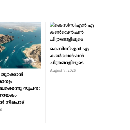
കെസിസിഎൻ എ
കൺവെൻഷൻ
ചിത്രങ്ങളിലൂടെ
August 7, 2026
തുറക്കാന്‍
മാനും
ക്കെന്നു സൂചന:
‍ണായകം
്‍ നിലപാട്
26