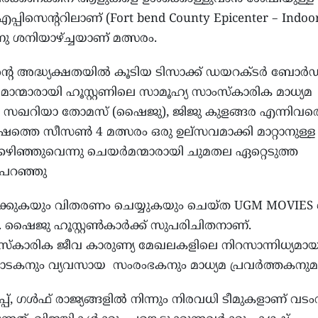
പിസെന്ററിലാണ് (Fort bend County Epicenter – Indoor
നു ശനിയാഴ്ച്ചയാണ് മത്സരം.
ന്റെ അദ്ധ്യക്ഷതയിൽ കൂടിയ ടിസാക്ക് ഡയറക്ടർ ബോർഡ
ന്മാരായി ഹൂസ്റ്റണിലെ സാമൂഹ്യ സാംസ്കാരിക മാധ്യമ
. സഖറിയാ തോമസ് (ഷൈജു), ജിജു കുളങ്ങര എന്നിവര
്തെ സീസൺ 4 മത്സരം ഒരു ഉല്സവമാക്കി മാറ്റാനുള്ള
ക്കഴിഞ്ഞുവെന്നു ചെയർമന്മാരായി ചുമതല ഏറ്റെടുത്ത
ം പറഞ്ഞു
്കുകയും വിതരണം ചെയ്യുകയും ചെയ്ത UGM MOVIES ന
ഷൈജു ഹൂസ്റ്റൺകാർക്ക് സുപരിചിതനാണ്.
ംസ്‌കാരിക ജീവ കാരുണ്യ മേഖലകളിലെ നിറസാന്നിധ്യമാ
ഘാടകനും വ്യവസായ സംരംഭകനും മാധ്യമ പ്രവർത്തകനുമ
, ഗൾഫ് രാജ്യങ്ങളിൽ നിന്നും നിരവധി ടീമുകളാണ് വടംവ