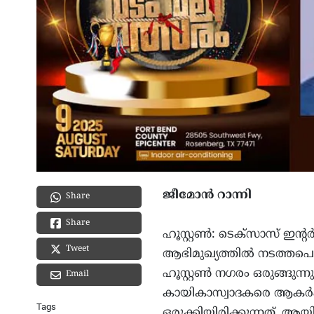
ജീമോൻ റാന്നി
Share
Share
ഹൂസ്റ്റൺ: ടെക്സാസ് ഇന്
Tweet
ആഭിമുഖ്യത്തിൽ നടത്തപെ
ഹൂസ്റ്റൺ നഗരം ഒരുങ്ങുന
Email
കായികാസ്വാദകരെ ആകർഷ
Tags
ഒരുക്കിയിരിക്കുന്നത്.