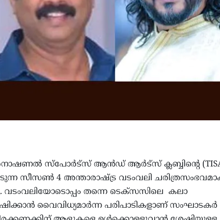
റർനാഷണൽ സ്പോർട്സ് ആൻഡ് ആർട്സ് ക്ലബ്ബിന്റെ (TISA
ടുന്ന സീസൺ 4 അന്താരാഷ്ട്ര വടംവലി ചരിത്രസംഭവമാ
്നു. വടംവലിയോടൊപ്പം തന്നെ ടെക്സസിലെ കലാ
ിക്കാൻ വൈവിധ്യമാർന്ന പരിപാടികളാണ് സംഘാടകർ
 ആയിരക്കണക്കിന് ആളുകളെ ഉൾക്കൊള്ളുവാൻ ശേഷിയുള്ള