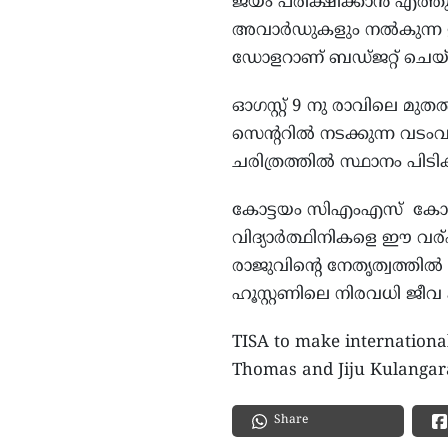
ജയം പരീക്ഷിക്കാൻ എത്തുന്
അവാർഡുകളും നൽകുന്ന ഈ 
ഡോളറാണ് ബഡ്ജറ്റ് ചെയ്ത
ഓഗസ്റ്റ് 9 നു രാവിലെ 
സെന്ററിൽ നടക്കുന്ന വ
ചരിത്രത്തിൽ സ്ഥാനം പിട
കോട്ടയം സിഎംഎസ്‌ കോള
വിദ്യാർത്ഥിനികളെ ഈ വര്ഷ
രാജുവിന്റെ നേതൃത്വത്ത
ഹൂസ്റ്റണിലെ നിരവധി ജീവ 
TISA to make international
Thomas and Jiju Kulangar
Share