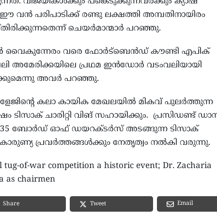
നത്. വിജയികൾക്കും പങ്കെടുക്കുന്നവർക്കും ക്യാഷ്
വൻ പരിപാടിക്ക് രണ്ടു ലക്ഷത്തി അമ്പതിനായിരം
ിരിക്കുന്നതെന്ന് ചെയർമാന്മാർ പറഞ്ഞു.
മുതൽ വൈകുന്നേരം വരെ ഫോർട്ബെൻഡ് കൗണ്ടി എപിക്
ടംവലി അമേരിക്കയിലെ പ്രഥമ ഇൻഡോർ വടംവലിയായി
ിക്കുമെന്നു അവർ പറഞ്ഞു.
േജിന്റെ കലാ കായിക മേഖലയിൽ മികവ് പുലർത്തുന്ന
ം ടിസാക് ചാരിറ്റി വിങ് സഹായിക്കും. പ്രസിഡണ്ട് ഡാന
ിൽ 35 ബോർഡ് ഓഫ് ഡയറക്ടർസ് അടങ്ങുന്ന ടിസാക്
കാരുണ്യ പ്രവർത്തങ്ങൾക്കും നേതൃത്വം നൽകി വരുന്നു.
 tug-of-war competition a historic event; Dr. Zacharia
a as chairmen
Email
Share
Tweet