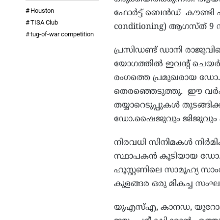
Houston
ഫോർട്ട് ബെൻഡ് കൗണ്ടി എപ്
TISA Club
conditioning) ആഗസ്ത് 9 
tug-of-war competition
പ്രസിഡണ്ട് ഡാനി രാജുവി
യോഗത്തിൽ ഇവന്റ് ചെയർമാ
രംഗത്തെ പ്രമുഖരായ ഡോ
തെരഞ്ഞെടുത്തു. ഈ വർഷത
തയ്യാറെടുപ്പുകൾ തുടങ്ങി
ഡോ.ഷൈജുവും ജിജുവു
നിരവധി സിനിമകൾ നിർമിക
സ്ഥാപകൻ കൂടിയായ ഡോ. 
ഹൂസ്റ്റണിലെ സാമൂഹ്യ സാ
കുളങ്ങര ഒരു മികച്ച സം
യുഎസ്എ, കാനഡ, യൂറോപ്പ്