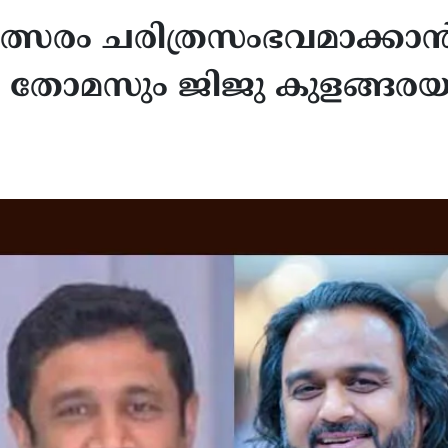
മത്സരം ചരിത്രസംഭവമാക്കാ
 തോമസും ജിജു കുളങ്ങരയ