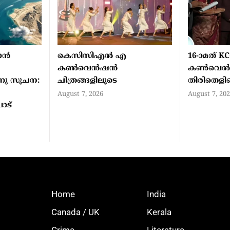
ന്‍
കെസിസിഎൻ എ
16-ാമത് K
കൺവെൻഷൻ
കൺവെൻ
നു സൂചന:
ചിത്രങ്ങളിലൂടെ
തിരിതെളി
August 7, 2026
August 7, 20
ാട്
Home
India
Canada / UK
Kerala