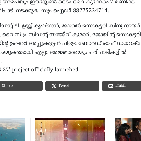
ളിയാഴ്ചയും ഈസ്റ്റേണ്‍ ടൈം വൈകുന്നേരം 7 മണിക്ക്
ിപാടി നടക്കുക. സൂം ഐഡി 88275224714.
്റ് ടി. ഉണ്ണികൃഷ്ണന്‍, ജനറല്‍ സെക്രട്ടറി സിനു നായര്‍
വൈസ് പ്രസിഡന്റ് സഞ്ജീവ് കുമാര്‍, ജോയിന്റ് സെക്രട്ടറി
ന്റ് ട്രഷറര്‍ അപ്പുക്കുട്ടന്‍ പിള്ള, ബോര്‍ഡ് ഓഫ് ഡയറക്ടേ
ര്‍ സംയുക്തമായി എല്ലാ അമ്മമാരെയും പരിപാടികളില്‍
.
27’ project officially launched
Email
Share
Tweet