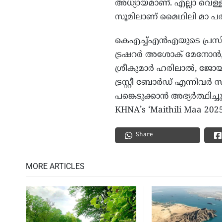
അധ്യായമാണ്. എല്ലാ വെള്
സൂമിലാണ് മൈഥിലി മാ പര
കെഎച്ച്എന്‍എയുടെ പ്രസിഡന
ട്രഷറര്‍ അശോക് മേനോന്‍, 
ശ്രീകുമാര്‍ ഹരിലാല്‍, ജോയി
ട്രസ്റ്റീ ബോര്‍ഡ് എന്നിവ
പങ്കെടുക്കാന്‍ അഭ്യര്‍ത്ഥിച്ചു
KHNA’s ‘Maithili Maa 2025-
Share
MORE ARTICLES