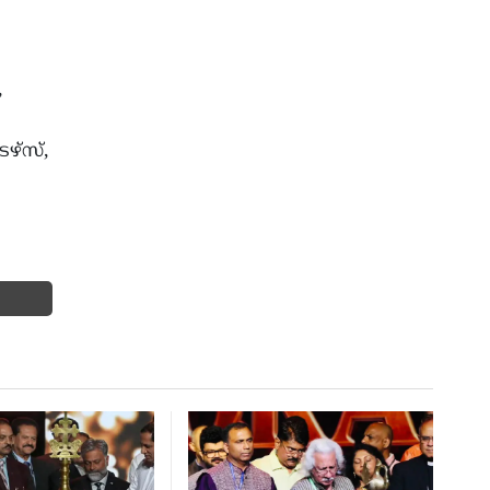
,
ഴ്‌സ്,