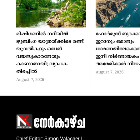
മിഷിഗണില്‍ നദിയില്‍
ഹോര്‍മുസ് തുറക്കാ
ട്യൂബിംഗ യാത്രയ്ക്കിടെ രണ്ട്
ഇറാനും ഒമാനും
യുവതികളും ഒമ്പത്
ധാരണയിലേക്കെന്
വയസുകാരനേയും
ഇനി നിര്‍ണായകം
കാണാതായി; വ്യാപക
അമേരിക്കന്‍ നിലപ
തിരച്ചില്‍
August 7, 2026
August 7, 2026
Chief Editor: Simon Valacheril