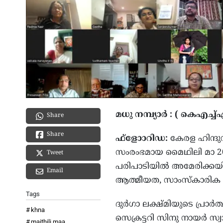
മധു നമ്പ്യാര്‍ : ( കെഎച്
Share
Share
ഫ്‌ളോാറിഡ:
കേരള ഹിന്ദ
സംരംഭമായ മൈഥിലി മാ 2025
Tweet
പരിപാടിയില്‍ അമേരിക്കയില
Email
ആത്മീയത, സാംസ്‌കാരിക
Tags
ദുര്‍ഗാ ലക്ഷ്മിയുടെ പ്ര
khna
സെക്രട്ടറി സിനു നായര്‍ സ
maithili maa