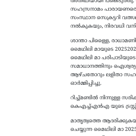
അതിഥിയായി പങ്കെടുത്തു.
സഹസ്രനാമം പാരായണത്തെയു
സംസ്ഥാന സെക്രട്ടറി വത്
നല്‍കുകയും, നിരവധി വനിത
ശാന്താ പിള്ളൈ, രാധാമണി ന
മൈഥിലി മായുടെ 20252027
മൈഥിലി മാ പരിപാടിയുട
സമാധാനത്തിനും ഐശ്വര്യ
ആഴ്ചതോറും ലളിതാ സഹസ്രനാ
ഓര്‍മ്മിപ്പിച്ചു.
റിച്ച്മണ്ടില്‍ നിന്നുള്ള സ
കെഎച്ച്എന്‍എ യുടെ ട്രസ്റ്
മാതൃത്വത്തെ ആദരിക്കുക
ചെയ്യുന്ന മൈഥിലി മാ 20