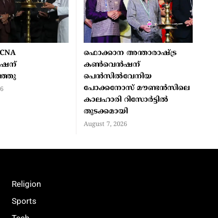
CCNA
ഫൊക്കാന അന്താരാഷ്ട്ര
ഷന്
കൺവെൻഷന്
ഞ്ഞു
പെൻസിൽവേനിയ
പോക്കനോസ് മൗണ്ടൻസിലെ
26
കാലഹാരി റിസോർട്ടിൽ
തുടക്കമായി
August 7, 2026
Religion
Sports