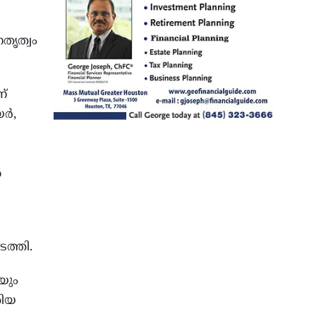
തൃത്വം
ണ്
്‍,
‍
ടത്തി.
യും
തിയ