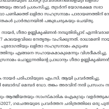
 ഗഒചഅയുടെ ചാരിറ്റി പ്രവര്‍ത്തനങ്ങളെയും ലളിതാ
ം അവര്‍ പ്രശംസിച്ചു. തുടര്‍ന്ന് യോഗക്ഷേമ സഭാ
സലാ പണിക്കത്ത് ലളിതാ സഹസ്രനാമം പാരായണത്തിന് നേ
കള്‍ പ്രാര്‍ത്ഥനയില്‍ പങ്കുചേരുകയും ചെയ്തു.
ായര്‍, ഗീതാ ഉണ്ണികൃഷ്ണന്‍ നമ്പൂതിരിപ്പാട് എന്നിവരാ
 കാലയളവിലെ നേതൃത്വം വഹിക്കുന്നത്. രാധാമണി നായര
െ പുരോഗതിയും ലളിതാ സഹസ്രനാമം കുടുംബ
ത്തിനും എങ്ങനെ സഹായകമാകുമെന്നും വിശദീകരിച്ചു.
മം ചൊല്ലുന്നതിന്റെ പ്രാധാന്യം ഗീതാ ഉണ്ണികൃഷ്ണന്
രിക നായര്‍ പരിപാടിയുടെ എം.സി. ആയി പ്രവര്‍ത്തിച്ചു.
റി ബോര്‍ഡ് മെമ്പര്‍ ഡോ. തങ്കം അരവിന്ദ് നന്ദി പ്രസംഗം ന
യും ആത്മീയതയും സാംസ്‌കാരിക ഐക്യവും വളര്‍ത്തുക
252027, ഗഒചഅയുടെ പ്രവര്‍ത്തന ചരിത്രത്തിലെ ഒരു പു