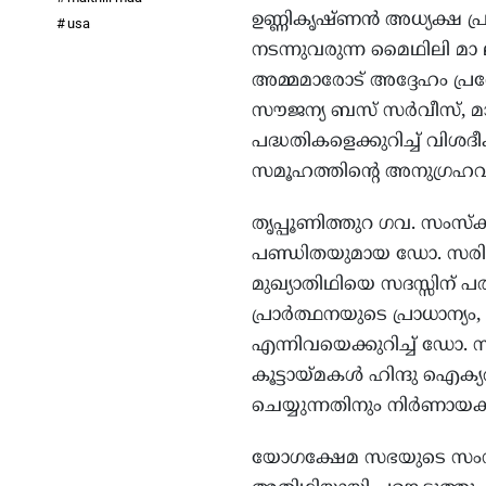
ഉണ്ണികൃഷ്ണന്‍ അധ്യക്ഷ 
usa
നടന്നുവരുന്ന മൈഥിലി മാ
അമ്മമാരോട് അദ്ദേഹം പ്ര
സൗജന്യ ബസ് സര്‍വീസ്, മ
പദ്ധതികളെക്കുറിച്ച് വിശ
സമൂഹത്തിന്റെ അനുഗ്രഹവും
തൃപ്പൂണിത്തുറ ഗവ. സംസ്
പണ്ഡിതയുമായ ഡോ. സരിത മ
മുഖ്യാതിഥിയെ സദസ്സിന് പ
പ്രാര്‍ത്ഥനയുടെ പ്രാധാന്യ
എന്നിവയെക്കുറിച്ച് ഡോ.
കൂട്ടായ്മകള്‍ ഹിന്ദു ഐക
ചെയ്യുന്നതിനും നിര്‍ണായകമ
യോഗക്ഷേമ സഭയുടെ സംസ്ഥാ