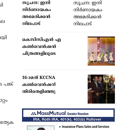
സൂചന: ഇനി
യി
നിര്‍ണായകം
അമേരിക്കന്‍
മല
നിലപാട്
ായി
കെസിസിഎൻ എ
കൺവെൻഷൻ
ചിത്രങ്ങളിലൂടെ
16-ാമത് KCCNA
 പങ്ക്
കൺവെൻഷന്
തിരിതെളിഞ്ഞു
്റം
ത്യേക