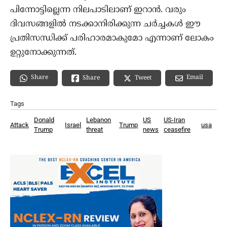
പിന്നോട്ടില്ലെന്ന നിലപാടിലാണ് ഇറാൻ. വരും
ദിവസങ്ങളിൽ നടക്കാനിരിക്കുന്ന ചർച്ചകൾ ഈ
പ്രതിസന്ധിക്ക് പരിഹാരമാകുമോ എന്നാണ് ലോകം
ഉറ്റുനോക്കുന്നത്.
Share
Email
Share
Tweet
Tags
Donald
Lebanon
US
US-Iran
Attack
Israel
Trump
usa
Trump
threat
news
ceasefire