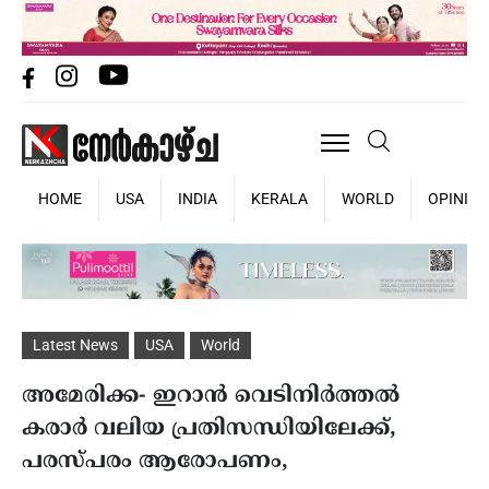
HOME
USA
INDIA
KERALA
WORLD
OPINIO
Latest News
USA
World
അമേരിക്ക- ഇറാൻ വെടിനിർത്തൽ
കരാർ വലിയ പ്രതിസന്ധിയിലേക്ക്,
പരസ്പരം ആരോപണം,