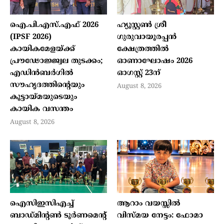
ഐ.പി.എസ്.എഫ് 2026
ഹ്യൂസ്റ്റണ്‍ ശ്രീ
(IPSF 2026)
ഗുരുവായൂരപ്പന്‍
കായികമേളയ്ക്ക്
ക്ഷേത്രത്തില്‍
പ്രൗഢോജ്ജ്വല തുടക്കം;
ഓണാഘോഷം 2026
എഡിന്‍ബര്‍ഗില്‍
ഓഗസ്റ്റ് 23ന്
സൗഹൃദത്തിന്റെയും
August 8, 2026
കൂട്ടായ്മയുടെയും
കായിക വസന്തം
August 8, 2026
ഐസിഇസിഎച്ച്
ആറാം വയസ്സില്‍
ബാഡ്മിന്റണ്‍ ടൂര്‍ണമെന്റ്
വിസ്മയ നേട്ടം: ഫോമാ