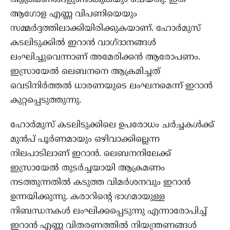
ആക്രമണങ്ങളുണ്ടാകുകയും ചെയ്തു. ഇത്
ആഗോള എണ്ണ വിപണിയെയും
സമ്മർദ്ദത്തിലാക്കിയിരിക്കുകയാണ്. ഹോർമുസ്
കടലിടുക്കിൽ ഇറാൻ വാഗ്ദാനങ്ങൾ
ലംഘിച്ചുവെന്നാണ് അമേരിക്കൻ ആരോപണം.
ഇസ്രായേൽ ലെബനനെ ആക്രമിച്ചത്
വെടിനിർത്തൽ ധാരണയുടെ ലംഘനമെന്ന് ഇറാൻ
കുറ്റപ്പെടുത്തുന്നു.
ഹോർമുസ് കടലിടുക്കിലെ ഉപരോധം ചർച്ചകൾക്ക്
മുൻപ് പൂർണമായും ഒഴിവാക്കില്ലെന്ന
നിലപാടിലാണ് ഇറാൻ. ലെബനനിലേക്ക്
ഇസ്രായേൽ തുടർച്ചയായി ആക്രമണം
നടത്തുന്നതിൽ കടുത്ത വിമർശനവും ഇറാൻ
ഉന്നയിക്കുന്നു. കരാറിന്റെ ഭാഗമായുള്ള
നിബന്ധനകൾ ലംഘിക്കപ്പെടുന്നു എന്നാരോപിച്ച്
ഇറാൻ എണ്ണ വിതരണത്തിൽ നിയന്ത്രണങ്ങൾ