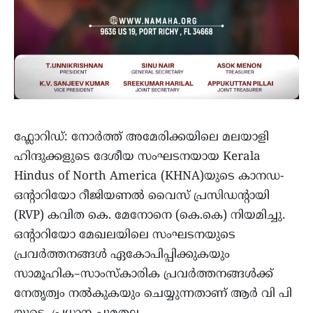
ഫ്ലോറിഡ്: നോർത്ത് അമേരിക്കയിലെ മലയാളി
ഹിന്ദുക്കളുടെ ദേശീയ സംഘടനയായ Kerala
Hindus of North America (KHNA)യുടെ കാനഡ-
ഒന്റാറിയോ റീജിയണൽ വൈസ് പ്രസിഡന്റായി
(RVP) കവിത കെ. മേനോനെ (കെ.കെ) നിയമിച്ചു.
ഒന്റാറിയോ മേഖലയിലെ സംഘടനയുടെ
പ്രവർത്തനങ്ങൾ ഏകോപിപ്പിക്കുകയും
സാമൂഹിക–സാംസ്കാരിക പ്രവർത്തനങ്ങൾക്ക്
നേതൃത്വം നൽകുകയും ചെയ്യുന്നതാണ് ആർ വി പി