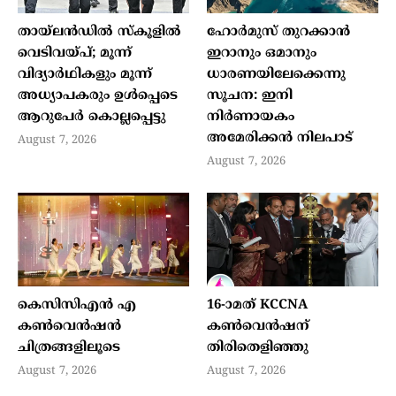
തായ്ലന്‍ഡില്‍ സ്‌കൂളില്‍
ഹോര്‍മുസ് തുറക്കാന്‍
വെടിവയ്പ്; മൂന്ന്
ഇറാനും ഒമാനും
വിദ്യാര്‍ഥികളും മൂന്ന്
ധാരണയിലേക്കെന്നു
അധ്യാപകരും ഉള്‍പ്പെടെ
സൂചന: ഇനി
ആറുപേര്‍ കൊല്ലപ്പെട്ടു
നിര്‍ണായകം
അമേരിക്കന്‍ നിലപാട്
August 7, 2026
August 7, 2026
കെസിസിഎൻ എ
16-ാമത് KCCNA
കൺവെൻഷൻ
കൺവെൻഷന്
ചിത്രങ്ങളിലൂടെ
തിരിതെളിഞ്ഞു
August 7, 2026
August 7, 2026