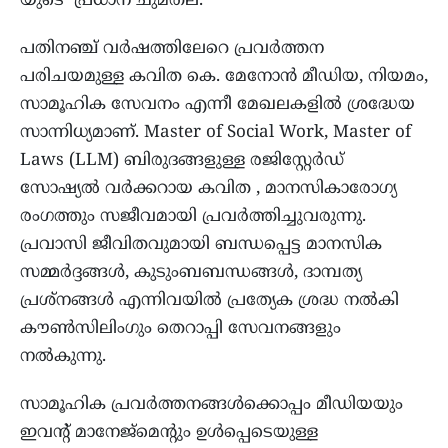
യുടെ പ്രധാന ചുമതല.
പതിനഞ്ച് വർഷത്തിലേറെ പ്രവർത്തന
പരിചയമുള്ള കവിത കെ. മേനോൻ മീഡിയ, നിയമം,
സാമൂഹിക സേവനം എന്നീ മേഖലകളിൽ ശ്രദ്ധേയ
സാന്നിധ്യമാണ്. Master of Social Work, Master of
Laws (LLM) ബിരുദങ്ങളുള്ള രജിസ്റ്റേർഡ്
സോഷ്യൽ വർക്കറായ കവിത , മാനസികാരോഗ്യ
രംഗത്തും സജീവമായി പ്രവർത്തിച്ചുവരുന്നു.
പ്രവാസി ജീവിതവുമായി ബന്ധപ്പെട്ട മാനസിക
സമ്മർദ്ദങ്ങൾ, കുടുംബബന്ധങ്ങൾ, ദാമ്പത്യ
പ്രശ്നങ്ങൾ എന്നിവയിൽ പ്രത്യേക ശ്രദ്ധ നൽകി
കൗൺസിലിംഗും തെറാപ്പി സേവനങ്ങളും
നൽകുന്നു.
സാമൂഹിക പ്രവർത്തനങ്ങൾക്കൊപ്പം മീഡിയയും
ഇവന്റ് മാനേജ്മെന്റും ഉൾപ്പെടെയുള്ള