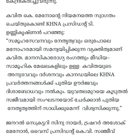
കേന്ദ്രീകരിച്ചുവരുന്നു.
കവിത കെ. മേനോന്റെ നിയമനത്തെ സ്വാഗതം
ചെയ്തുകൊണ്ട് KHNA പ്രസിഡന്റ് ടി.
ഉണ്ണികൃഷ്ണൻ പറഞ്ഞു:
“സമൂഹസേവനവും നേതൃത്വവും ഒരുപോലെ
മനോഹരമായി സമന്വയിപ്പിക്കുന്ന വ്യക്തിത്വമാണ്
കവിത. മാനസികാരോഗ്യ രംഗത്തും മീഡിയ–
സാമൂഹിക മേഖലകളിലും ഉള്ള കവിതയുടെ
അനുഭവവും ദർശനവും കാനഡയിലെ KHNA
പ്രവർത്തനങ്ങൾക്ക് പുതിയ ഊർജവും
ദിശാബോധവും നൽകും. യുവതലമുറയെ കൂടുതൽ
സജീവമായി സംഘടനയോട് ചേർക്കാൻ പുതിയ
നേതൃത്വത്തിന് സാധിക്കുമെന്ന് വിശ്വസിക്കുന്നു.”
ജനറൽ സെക്രട്ടറി സിനു നായർ, ട്രഷറർ അശോക്
മേനോൻ, വൈസ് പ്രസിഡന്റ് കെ.വി. സഞ്ജീവ്