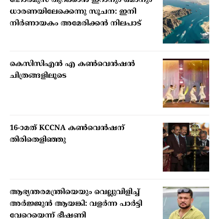
ഹോര്‍മുസ് തുറക്കാന്‍ ഇറാനും ഒമാനും
ധാരണയിലേക്കെന്നു സൂചന: ഇനി
നിര്‍ണായകം അമേരിക്കന്‍ നിലപാട്
കെസിസിഎൻ എ കൺവെൻഷൻ
ചിത്രങ്ങളിലൂടെ
16-ാമത് KCCNA കൺവെൻഷന്
തിരിതെളിഞ്ഞു
ആഭ്യന്തരമന്ത്രിയെയും വെല്ലുവിളിച്ച്
അര്‍ജ്ജുന്‍ ആയങ്കി: വളര്‍ന്ന പാര്‍ട്ടി
വേറെയെന്ന് ഭീഷണി