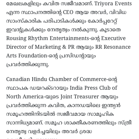
മേഖലകളിലും കവിത സജീവമാണ്. Triyora Events
എന്ന സ്ഥാപനത്തിന്റെ CEO ആയ അവർ, വിവിധ
സാംസ്കാരിക പരിപാടികൾക്കും കോർപ്പറേറ്റ്
ഇവന്റുകൾക്കും നേതൃത്വം നൽകുന്നു. കൂടാതെ
Rousing Rhythm Entertainments-ന്റെ Executive
Director of Marketing & PR ആയും RR Resonance
Arts Foundation-ന്റെ പ്രസിഡന്റായും
പ്രവർത്തിക്കുന്നു.
Canadian Hindu Chamber of Commerce-ന്റെ
സ്ഥാപക ഡയറക്ടറായും India Press Club of
North America-യുടെ Joint Treasurer ആയും
പ്രവർത്തിക്കുന്ന കവിത, കാനഡയിലെ ഇന്ത്യൻ
സമൂഹത്തിനിടയിൽ സജീവമായ സാമൂഹിക
സാന്നിധ്യമാണ്. സമൂഹ ശാക്തീകരണത്തിലും സ്ത്രീ
നേതൃത്വ വളർച്ചയിലും അവർ ശ്രദ്ധ