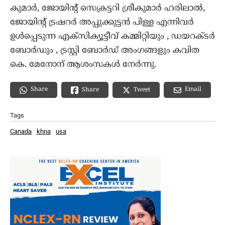
കുമാർ, ജോയിന്റ് സെക്രട്ടറി ശ്രീകുമാർ ഹരിലാൽ,
ജോയിന്റ് ട്രഷറർ അപ്പുക്കുട്ടൻ പിള്ള എന്നിവർ
ഉൾപ്പെടുന്ന എക്സിക്യൂട്ടീവ് കമ്മിറ്റിയും , ഡയറക്ടർ
ബോർഡും , ട്രസ്റ്റി ബോർഡ് അംഗങ്ങളും കവിത
കെ. മേനോന് ആശംസകൾ നേർന്നു.
Share
Email
Share
Tweet
Tags
Canada
khna
usa