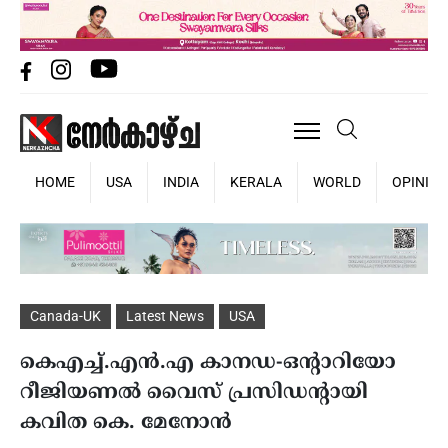
HOME
USA
INDIA
KERALA
WORLD
OPINIO
Canada-UK
Latest News
USA
കെഎച്ച്.എൻ.എ കാനഡ-ഒന്റാറിയോ
റീജിയണൽ വൈസ് പ്രസിഡന്റായി
കവിത കെ. മേനോൻ