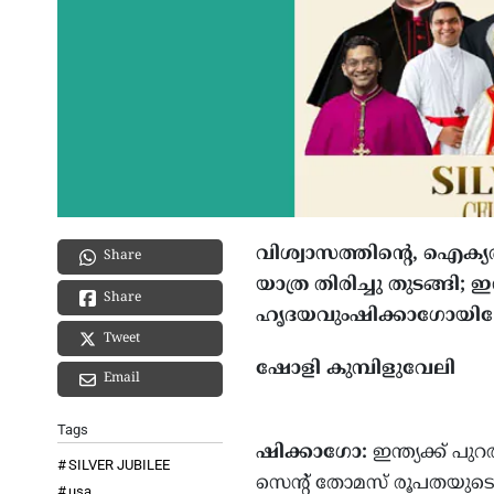
വിശ്വാസത്തിന്റെ, ഐക്യത
Share
യാത്ര തിരിച്ചു തുടങ്ങി
Share
ഹൃദയവുംഷിക്കാഗോയിലേ
Tweet
ഷോളി കുമ്പിളുവേലി
Email
Tags
ഷിക്കാഗോ:
ഇന്ത്യക്ക് 
SILVER JUBILEE
സെന്റ് തോമസ് രൂപതയുടെ ഒര
usa