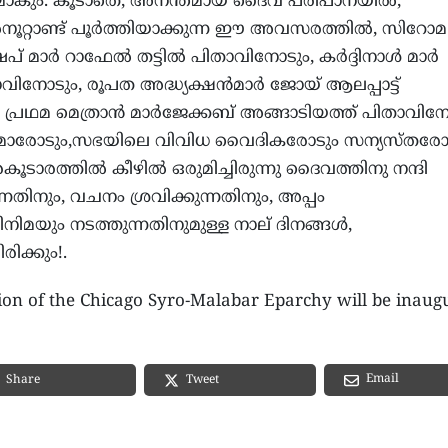
ാകും. കൂടാതെ, അനന്തമായ ദൈവ പരിപാനയില്‍,
‍നൂറ്റാണ്ട് പൂര്‍ത്തിയാക്കുന്ന ഈ അവസരത്തില്‍, സിറോ
മാര്‍ റാഫേല്‍ തട്ടില്‍ പിതാവിനോടും, കര്‍ദ്ദിനാള്‍ മാര്‍
താവിനോടും, രൂപത അദ്ധ്യക്ഷന്‍മാര്‍ ജോയ് ആലപ്പാട്ട്
രഥമ മെത്രാന്‍ മാര്‍ജേക്കബ് അങ്ങാടിയത്ത് പിതാവിനോ
കമാരോടും,സഭയിലെ വിവിധ വൈദികരോടും സന്യസ്തരോട
രത്തില്‍ കീഴില്‍ ഒരുമിച്ചിരുന്നു ദൈവത്തിനു നന്ദി
ുന്നതിനും, വചനം ശ്രവിക്കുന്നതിനും, അപ്പം
ിമയും നടത്തുന്നതിനുമുള്ള നാല് ദിനങ്ങള്‍,
ക്കും!.
tion of the Chicago Syro-Malabar Eparchy will be inaug
Email
Share
Tweet