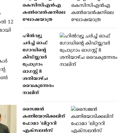
കെസിസിഎന്‍എ
കണ്‍വെന്‍ഷനിലെ
െ
ഘോഷയാത്ര
ല്‍ 12
മായി
ഹില്‍വ്യൂ
ചര്‍ച്ച് ഓഫ്
ഗോഡിന്റെ
കിഡ്സ്സവര്‍
ള്‍
പ്രോഗ്രാം
റെ
ഓഗസ്റ്റ് 8
ണ്‍
ശനിയാഴ്ച
വൈകുന്നേരം
നാലിന്
സൈജന്‍
കണിയോടിക്കലിന്
ഫോമാ ‘ലിറ്റററി
എക്‌സലന്‍സ്