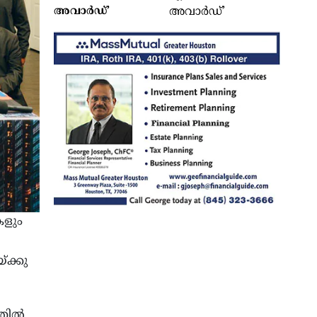
അവാര്‍ഡ്’
കളും
ക്കു
തില്‍