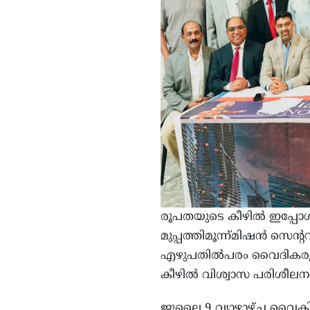
രൂപതയുടെ കീഴില്‍ ഇപ്പ
മുപ്പത്തിമൂന്ന്മിഷന്‍ സ
എഴുപതില്‍പരം വൈദികരുമ
കീഴില്‍ വിശ്വാസ പരിശീലനവ
ജൂലൈ 9 വ്യാഴാഴ്ച വൈകിട്ട്