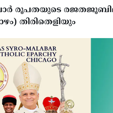
ര്‍ രൂപതയുടെ രജതജൂബി
ാഴം) തിരിതെളിയും