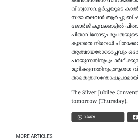
കണ്‍വന്‍ഷന്‍ സഹായകരമ
വിശ്വാസവളര്‍ച്ചയുടെ കാല്
സഭാ തലവന്‍ ആര്‍ച്ചു ബിഷപ് 
ജോര്‍ജ് കൂവക്കാട്ടില്‍ പി
പിതാവിനോടും രൂപതയുടെ പ്
കൂടാതെ നിരവധി പിതാക്
ആത്മായരോടൊപ്പവും ഒരേകൂടാ
പറയുന്നതിനും,പ്രാര്‍ഥിക്ക
മുറിക്കുന്നതിനും,ആശയ വിന
അതെത്രസന്തോഷപ്രദമായിരി
The Silver Jubilee Conven
tomorrow (Thursday).
Share
MORE ARTICLES