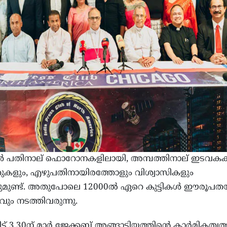
ോള്‍ പതിനാല് ഫൊറോനകളിലായി, അമ്പത്തിനാല് ഇടവക
െന്ററുകളും, എഴുപതിനായിരത്തോളും വിശ്വാസികളും
ുണ്ട്. അതുപോലെ 12000ല്‍ ഏറെ കുട്ടികള്‍ ഈരൂപതയ്
ും നടത്തിവരുന്നു.
 3.30ന് മാര്‍ ജേക്കബ് അങ്ങാടിയത്തിന്റെ കാര്‍മികത്വത്