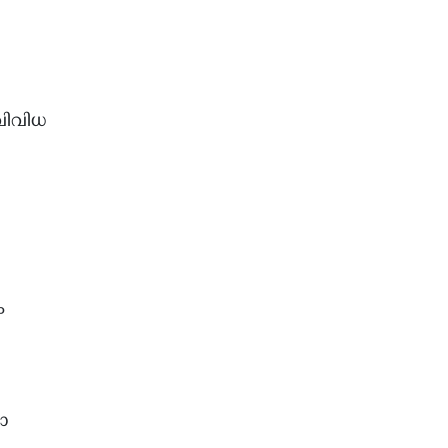
വിവിധ
ം
ോ