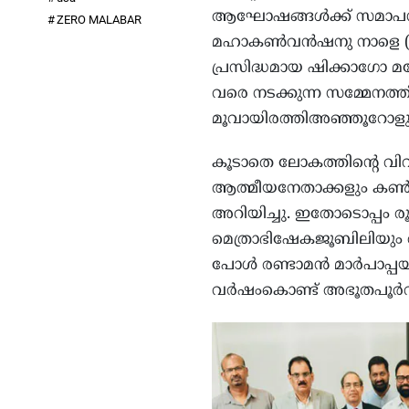
ആഘോഷങ്ങള്‍ക്ക് സമാപനം ക
ZERO MALABAR
മഹാകണ്‍വന്‍ഷനു നാളെ (ജ
പ്രസിദ്ധമായ ഷിക്കാഗോ മക്
വരെ നടക്കുന്ന സമ്മേനത്
മൂവായിരത്തിഅഞ്ഞൂറോളും പ
കൂടാതെ ലോകത്തിന്റെ വിവ
ആത്മീയനേതാക്കളും കണ്‍വന
അറിയിച്ചു. ഇതോടൊപ്പം രൂ
മെത്രാഭിഷേകജൂബിലിയും ആഘ
പോള്‍ രണ്ടാമന്‍ മാര്‍പാ
വര്‍ഷംകൊണ്ട് അഭൂതപൂര്‍