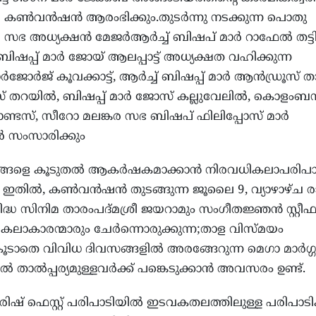
കണ്‍വന്‍ഷന്‍ ആരംഭിക്കും.തുടര്‍ന്നു നടക്കുന്ന പൊതു
 അധ്യക്ഷന്‍ മേജര്‍ആര്‍ച്ച് ബിഷപ് മാര്‍ റാഫേല്‍ തട്ടി
ിഷപ്പ് മാര്‍ ജോയ് ആലപ്പാട്ട് അധ്യക്ഷത വഹിക്കുന്ന
്‍ജോര്‍ജ് കൂവക്കാട്ട്, ആര്‍ച്ച് ബിഷപ്പ് മാര്‍ ആന്‍ഡ്രൂസ് ത
മസ് തറയില്‍, ബിഷപ്പ് മാര്‍ ജോസ് കല്ലുവേലില്‍, കൊളംബ
ണാണ്ടസ്, സീറോ മലങ്കര സഭ ബിഷപ് ഫിലിപ്പോസ് മാര്‍
്‍ സംസാരിക്കും
ങ്ങളെ കൂടുതല്‍ ആകര്‍ഷകമാക്കാന്‍ നിരവധികലാപരിപാ
ഇതില്‍, കണ്‍വന്‍ഷന്‍ തുടങ്ങുന്ന ജൂലൈ 9, വ്യാഴാഴ്ച രാ
 പ്രസിദ്ധ സിനിമ താരംപദ്മശ്രീ ജയറാമും സംഗീതജ്ഞന്‍ സ്റ്റീഫ
ാകാരന്മാരും ചേര്‍ന്നൊരുക്കുന്ന;താള വിസ്മയം
ാതെ വിവിധ ദിവസങ്ങളില്‍ അരങ്ങേറുന്ന മെഗാ മാര്‍ഗ്ഗ
 താല്‍പ്പര്യമുള്ളവര്‍ക്ക് പങ്കെടുക്കാന്‍ അവസരം ഉണ്ട്.
രിഷ് ഫെസ്റ്റ് പരിപാടിയില്‍ ഇടവകതലത്തിലുള്ള പരിപാടി