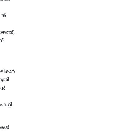
ല്‍
ാഴത്ത്,
സ്
ടികള്‍
ത്രി
ന്‍
ംകളി,
കള്‍