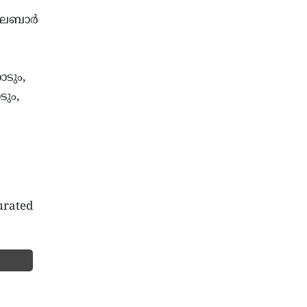
മലബാര്‍
ടും,
ും,
urated