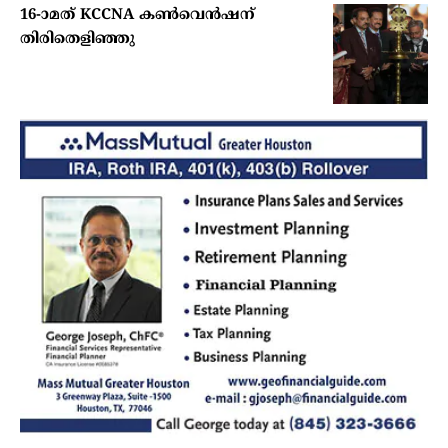
16-ാമത് KCCNA കൺവെൻഷന്
തിരിതെളിഞ്ഞു