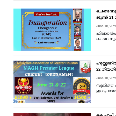
ചെങ്ങന്
ജൂണ്‍ 21
June 18, 202
ഫിലഡല്‍ഫ
ചെങ്ങന്നൂ
ഹൂസ്റ്റണില
22 തീയതി
June 18, 202
സുജിത്ത് ച
ഇദംപ്രഥമ
കെ.എച്ച്.