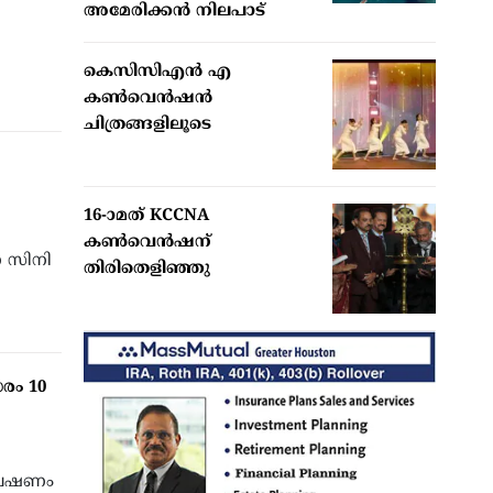
അമേരിക്കന്‍ നിലപാട്
കെസിസിഎൻ എ
കൺവെൻഷൻ
ചിത്രങ്ങളിലൂടെ
16-ാമത് KCCNA
കൺവെൻഷന്
ന സിനി
തിരിതെളിഞ്ഞു
രം 10
്രേഷണം