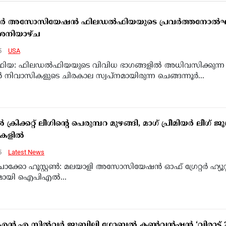
നൂര്‍ അസോസിയേഷന്‍ ഫിലഡല്‍ഫിയയുടെ പ്രവര്‍ത്തനോല്
 ശനിയാഴ്ച
5
USA
ിയ: ഫിലഡല്‍ഫിയയുടെ വിവിധ ഭാഗങ്ങളില്‍ അധിവസിക്കുന്ന
ര്‍ നിവാസികളുടെ ചിരകാല സ്വപ്നമായിരുന്ന ചെങ്ങന്നൂര്‍...
്‍ ക്രിക്കറ്റ് ലീഗിന്റെ പെരുമ്പറ മുഴങ്ങി, മാഗ് പ്രീമിയര്‍ ലീഗ് ജൂ
കളില്‍
5
Latest News
ാക്കോ ഹൂസ്റ്റണ്‍: മലയാളി അസോസിയേഷന്‍ ഓഫ് ഗ്രേറ്റര്‍ ഹ്യൂസ്റ
മായി ഐപിഎല്‍...
എന്‍.എ സില്‍വര്‍ ജൂബിലി ഗ്ലോബല്‍ കണ്‍വന്‍ഷന്‍ ‘വിരാട് 2